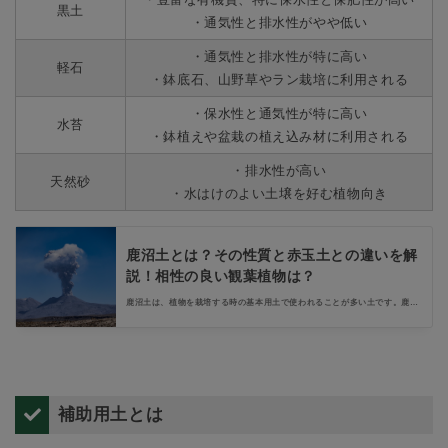
黒土
・通気性と排水性がやや低い
・通気性と排水性が特に高い
軽石
・鉢底石、山野草やラン栽培に利用される
・保水性と通気性が特に高い
水苔
・鉢植えや盆栽の植え込み材に利用される
・排水性が高い
天然砂
・水はけのよい土壌を好む植物向き
鹿沼土とは？その性質と赤玉土との違いを解
説！相性の良い観葉植物は？
鹿沼土は、植物を栽培する時の基本用土で使われることが多い土です。鹿沼
土は植物の根が、栄養分や水分を吸収する時にとても役立っています。鹿沼
土の特徴を活かし、観葉植物の土で使うときの使い方や、鹿沼土の特徴と鹿
沼土によく似ている赤玉土との違いも解説します。
補助用土とは