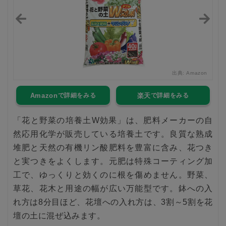
zon
出典:
Amazon
Amazon
楽天
「花と野菜の培養土W効果」は、肥料メーカーの自
然応用化学が販売している培養土です。良質な熟成
堆肥と天然の有機リン酸肥料を豊富に含み、花つき
と実つきをよくします。元肥は特殊コーティング加
工で、ゆっくりと効くのに根を傷めません。野菜、
草花、花木と用途の幅が広い万能型です。鉢への入
れ方は8分目ほど、花壇への入れ方は、3割～5割を花
壇の土に混ぜ込みます。