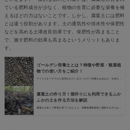
ている肥料成分が少なく、植物の生育に必要な栄養を補
えるほどの力はないことです。しかし、腐葉土には肥料
とは違う役割があります。土の通気性や排水性や保肥性
などを高める土壌改良効果です。保肥性が高まること
で、施す肥料の効果も高まるというメリットもありま
す。
ゴールデン培養土とは？特徴や野菜・観葉植
物での使い方をご紹介！
アイリスオーヤマから発売されているゴールデン培養土は水はけ・水持ちの
よい土です。また、花・野菜用や観葉植物用など、使い方によって配合素材
や配合比率が違う製品がラインナップされています。この記事ではゴールデ
ン培養土の特徴や使い方、製品の種類についてご紹介します。
腐葉土の作り方！畑作りにも利用できるふか
ふかの土を作る方法を解説
腐葉土を使って野菜を育ててみようと、有機無農薬栽培に挑戦する方もおら
れるでしょう。しかし、腐葉土の作り方は簡単ではないと悩んでいません
か？作り方のポイントを押さえて気長に待つ心があれば大丈夫です。ふかふ
かの腐葉土を作って、おいしい野菜を育ててみましょう。