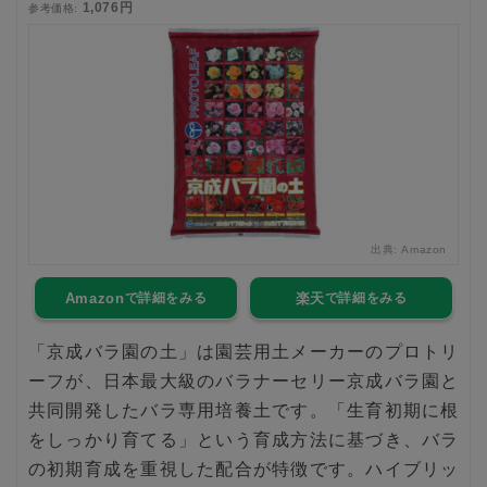
1,076円
参考価格:
出典:
Amazon
Amazon
楽天
「京成バラ園の土」は園芸用土メーカーのプロトリ
ーフが、日本最大級のバラナーセリー京成バラ園と
共同開発したバラ専用培養土です。「生育初期に根
をしっかり育てる」という育成方法に基づき、バラ
の初期育成を重視した配合が特徴です。ハイブリッ