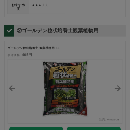
おすすめ
★★★☆☆
度
②ゴールデン粒状培養土観葉植物用
ゴールデン粒状培養土 観葉植物用 5L
405円
参考価格:
zon
出典:
Amazon