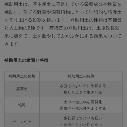
補助用土は、基本用土に不足している栄養成分や性質を
補助し、育てる野菜や園芸植物にとって理想的な培養土
を作り上げる役割を担います。補助用土の種類は有機質
と人工物の2種です。有機質の補助用土は、土壌改良効
果に加えて、土を肥やしてふかふかにする効果もついて
きます。
補助用土の種類と特徴
補助用土の種類
補助用土の特徴
・水はけのよい土に改良する
腐葉土
・痩せた土を再生させる
・土中の微生物を活発化
堆肥
・通気性や排水性をよくする
・多孔質で水よりも軽い
パーライト
・通気性と排水性が高い