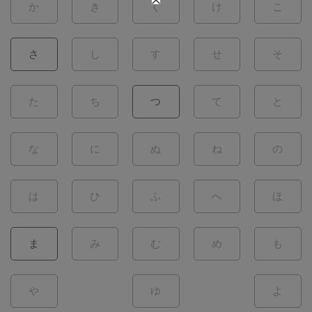
か
き
く
け
こ
さ
し
す
せ
そ
た
ち
つ
て
と
な
に
ぬ
ね
の
は
ひ
ふ
へ
ほ
ま
み
む
め
も
や
ゆ
よ