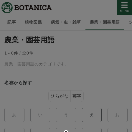
MENU
記事
植物図鑑
病気・虫・雑草
農業・園芸用語
農業・園芸用語
1 - 0件 / 全0件
農業・園芸用語のカテゴリです。
名称から探す
ひらがな
英字
あ
い
う
え
お