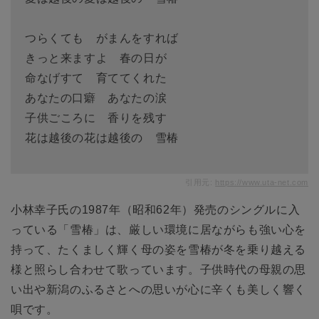
つらくても がまんをすれば
きっと来ますよ 春の日が
命なげすて 育ててくれた
あなたの口癖 あなたの涙
子供ごころに 香りを残す
花は越後の花は越後の 雪椿
引用元:
https://www.uta-net.com
小林幸子氏の1987年（昭和62年）発売のシングルに入
っている「雪椿」は、厳しい環境に居ながらも強い心を
持って、たくましく輝く母の姿を雪椿が冬を乗り越える
様と照らし合わせて歌っています。子供時代の母親の思
い出や新潟のふるさとへの思いが心に辛くも美しく響く
唄です。