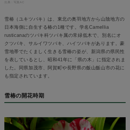
出典：写真AC
雪椿（ユキツバキ）は、東北の奥羽地方から山陰地方の
日本海側に自生する椿の1種です。学名Camellia
rusticanaのツバキ科ツバキ属の常緑低木で、別名にオ
クツバキ、サルイワツバキ、ハイツバキがあります。豪
雪地帯でたくましく生きる雪椿の姿が、新潟県の県民性
を表しているとし、昭和41年に「県の木」に指定されま
した。同県加茂市、阿賀町や長野県の飯山飯山市の花に
も指定されています。
雪椿の開花時期