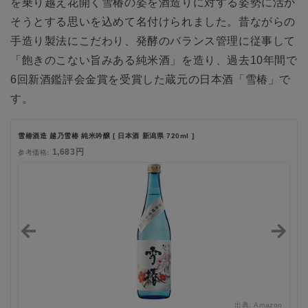
を乗り越え花開く雪椿の姿を酒造りに対する姿勢に活か
そうとする思いを込めて名付けられました。昔ながらの
手造り製法にこだわり、発酵のバランス管理に従事して
「飽きのこない旨みある純米酒」を造り、過去10年間で
6回新酒鑑評会金賞を受賞した蔵元の日本酒「雪椿」で
す。
雪椿酒造 越乃雪椿 純米吟醸 [ 日本酒 新潟県 720ml ]
1,683円
参考価格:
zon
出典:
Amazon