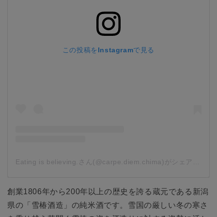
この投稿をInstagramで見る
Eating is believing.さん(@carpe.diem.chima)がシェアした投稿
創業1806年から200年以上の歴史を誇る蔵元である新潟
県の「雪椿酒造」の純米酒です。雪国の厳しい冬の寒さ