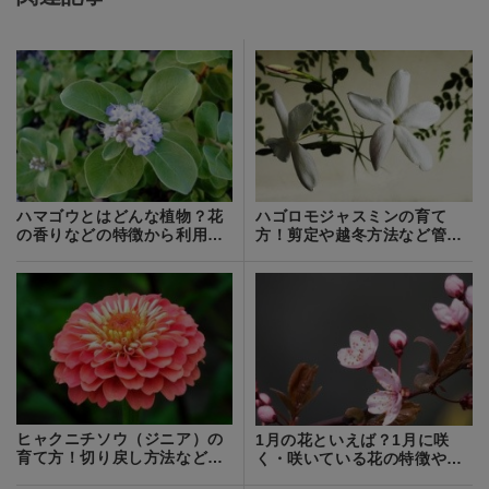
ハマゴウとはどんな植物？花
ハゴロモジャスミンの育て
の香りなどの特徴から利用法
方！剪定や越冬方法など管理
までご紹介！
のコツを解説！
ヒャクニチソウ（ジニア）の
1月の花といえば？1月に咲
育て方！切り戻し方法など手
く・咲いている花の特徴や花
入れのコツは？
言葉をご紹介！