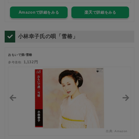
Amazon
楽天
小林幸子氏の唄「雪椿」
おもいで酒/雪椿
1,132円
参考価格:
zon
出典:
Amazon