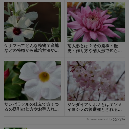
ケナフってどんな植物？産地
菊人形とは？その発祥・歴
などの特徴から栽培方法や用
史・作り方や菊人形で知られ
途までご紹介！
るお祭りをご紹介！
サンパラソルの仕立て方！つ
ジンダイアケボノとは？ソメ
るの誘引の仕方やお手入れ方
イヨシノの後継種とされる桜
法を紹介！
の概要をご紹介！
Recommended by