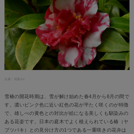
出典：写真AC
雪椿の開花時期は、雪が解け始めた春4月から6月の間で
す。濃いピンク色に近い紅色の花が平たく咲くのが特徴
で、雄しべの黄色との対比が絵になる美しくも馴染みの
ある花姿です。日本の庭木でよく植えられている椿（ヤ
ブツバキ）との見分け方の1つである一重咲きの花弁は