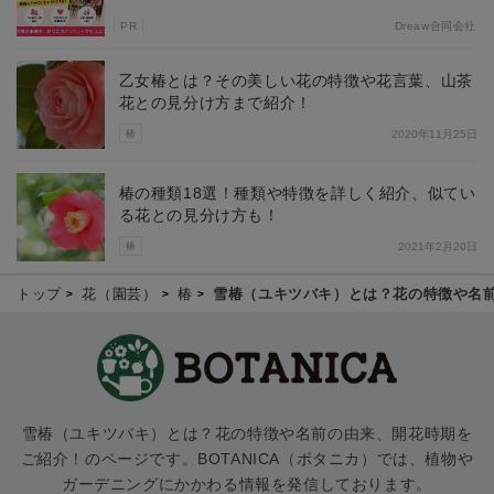
PR
Dreaw合同会社
乙女椿とは？その美しい花の特徴や花言葉、山茶
花との見分け方まで紹介！
椿
2020年11月25日
椿の種類18選！種類や特徴を詳しく紹介、似てい
る花との見分け方も！
椿
2021年2月20日
トップ
花（園芸）
椿
雪椿（ユキツバキ）とは？花の特徴や名
雪椿（ユキツバキ）とは？花の特徴や名前の由来、開花時期を
ご紹介！のページです。BOTANICA（ボタニカ）では、植物や
ガーデニングにかかわる情報を発信しております。