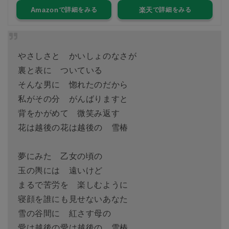
Amazon
楽天
やさしさと かいしょのなさが
裏と表に ついている
そんな男に 惚れたのだから
私がその分 がんばりますと
背をかがめて 微笑み返す
花は越後の花は越後の 雪椿
夢にみた 乙女の頃の
玉の輿には 遠いけど
まるで苦労を 楽しむように
寝顔を誰にも見せないあなた
雪の谷間に 紅さす母の
愛は越後の愛は越後の 雪椿