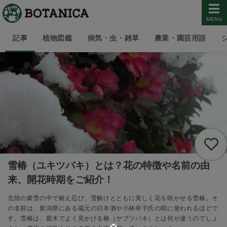
MENU
記事
植物図鑑
病気・虫・雑草
農業・園芸用語
雪椿（ユキツバキ）とは？花の特徴や名前の由
来、開花時期をご紹介！
北陸の豪雪の中で耐え忍び、雪解けとともに美しく花を咲かせる雪椿。そ
の名前は、新潟県にある蔵元の日本酒や小林幸子氏の唄に使われるほどで
す。雪椿は、庭木でよく見かける椿（ヤブツバキ）とは何が違うのでしょ