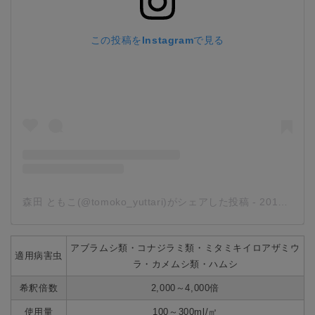
この投稿をInstagramで見る
森田 ともこ(@tomoko_yuttari)がシェアした投稿
-
2019年 6月月26日午後9時32分PDT
アブラムシ類・コナジラミ類・ミタミキイロアザミウ
適用病害虫
ラ・カメムシ類・ハムシ
希釈倍数
2,000～4,000倍
使用量
100～300ml/㎡