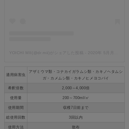
YOICHI MII(@dr.mii)がシェアした投稿
-
2020年 5月月13日午前4時01分PDT
アザミウマ類・コナカイガラムシ類・カキノヘタムシ
適用病害虫
ガ・カメムシ類・カキノヒメヨコバイ
希釈倍数
2,000～4,000倍
使用量
200～700ml/㎡
使用期間
収穫7日前まで
総使用回数
3回以内
使用方法
散布