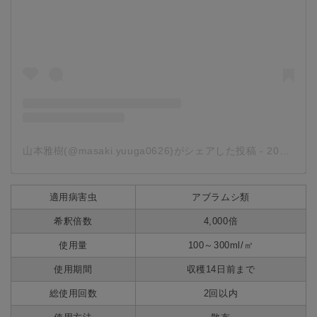
山本雅樹(@masaki.yuuga0626)がシェアした投稿
-
2020年 4月月22日午後11時45分PDT
適用病害虫
アブラムシ類
希釈倍数
4,000倍
使用量
100～300ml/㎡
使用期間
収穫14日前まで
総使用回数
2回以内