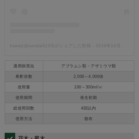
kawai(@sendai5193)がシェアした投稿
-
2019年10月月30日午前8時01分PDT
適用病害虫
アブラムシ類・アザミウマ類
希釈倍数
2,000～4,000倍
使用量
100～300ml/㎡
使用期間
発生初期
総使用回数
4回以内
使用方法
散布
花木・庭木