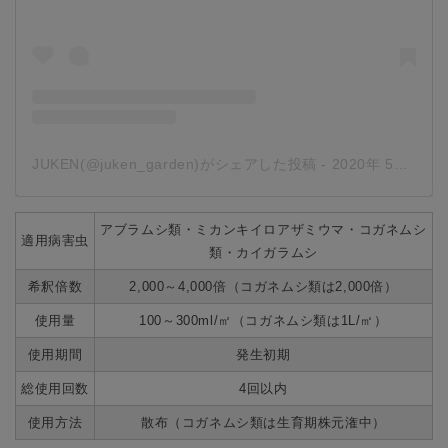
JUKEN(@juken_garden)がシェアした投稿
-
2020年 5月月13日午前6時04分PDT
アブラムシ類・ミカンキイロアザミウマ・コガネムシ
適用病害虫
類・カイガラムシ
希釈倍数
2,000～4,000倍（コガネムシ類は2,000倍）
使用量
100～300ml/㎡（コガネムシ類は1L/㎡）
使用期間
発生初期
総使用回数
4回以内
使用方法
散布（コガネムシ類は生育期株元潅中）