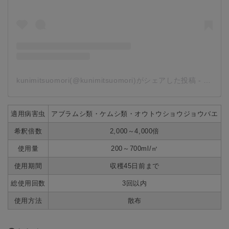
kunimitsuomori(@kunimitsuomori)がシェアした投稿
-
2019
適用病害虫
アブラムシ類・ケムシ類・オウトウショウジョウバエ
希釈倍数
2,000～4,000倍
使用量
200～700ml/㎡
使用期間
収穫45日前まで
総使用回数
3回以内
使用方法
散布