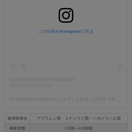
この投稿をInstagramで見る
dropfarm(@dropfarm)がシェアした投稿
-
2020年 5月月11日午後4時59分PDT
適用病害虫
アブラムシ類・コナジラミ類・ハモグリバエ類
希釈倍数
2,000～4,000倍