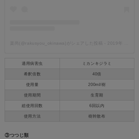
楽尚(@rakusyou_okinawa)がシェアした投稿
-
2019年 7月月17日午後6時13分PDT
適用病害虫
ミカンキジラミ
希釈倍数
40倍
使用量
200ml/樹
使用期間
生育期
総使用回数
6回以内
使用方法
樹幹散布
③つつじ類