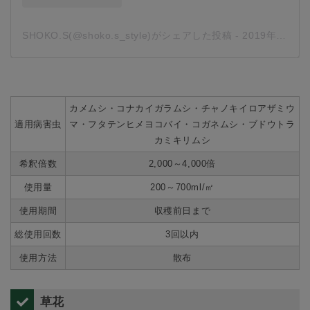
SHOKO.S(@shoko.s_style)がシェアした投稿
-
2019年 8月月12日午後11時15分PDT
カメムシ・コナカイガラムシ・チャノキイロアザミウ
適用病害虫
マ・フタテンヒメヨコバイ・コガネムシ・ブドウトラ
カミキリムシ
希釈倍数
2,000～4,000倍
使用量
200～700ml/㎡
使用期間
収穫前日まで
総使用回数
3回以内
使用方法
散布
草花