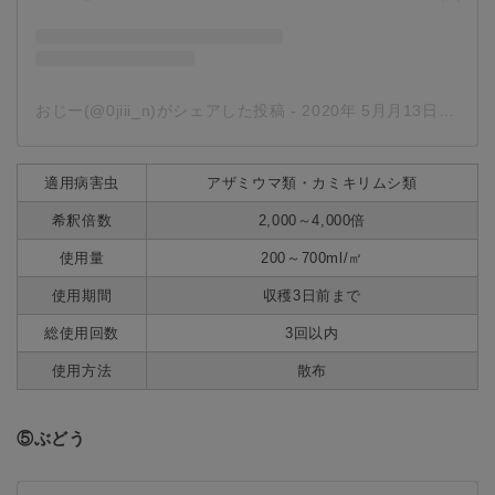
おじー(@0jiii_n)がシェアした投稿
-
2020年 5月月13日午後9時22分PDT
適用病害虫
アザミウマ類・カミキリムシ類
希釈倍数
2,000～4,000倍
使用量
200～700ml/㎡
使用期間
収穫3日前まで
総使用回数
3回以内
使用方法
散布
⑤ぶどう