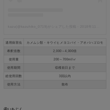
kazu(@kazuhiko_0719)がシェアした投稿
-
2018年11月月22日午前2時16分PST
適用病害虫
カメムシ類・キウイヒメヨコバイ・アオバハゴロモ
希釈倍数
2,000～4,000倍
使用量
200～700ml/㎡
使用期間
収穫前日まで
総使用回数
3回以内
使用方法
散布
④いちじく