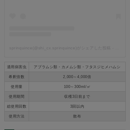
sprinquince(@shi_cx.sprinquince)がシェアした投稿
-
2019
適用病害虫
アブラムシ類・カメムシ類・フタスジヒメハムシ
希釈倍数
2,000～4,000倍
使用量
100～300ml/㎡
使用期間
収穫3日前まで
総使用回数
3回以内
使用方法
散布