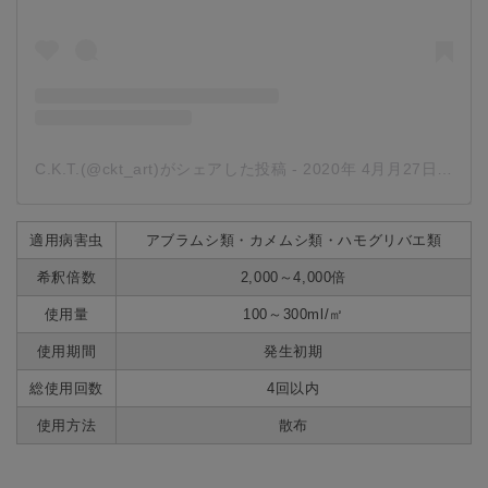
C.K.T.(@ckt_art)がシェアした投稿
-
2020年 4月月27日午前7時08分PDT
適用病害虫
アブラムシ類・カメムシ類・ハモグリバエ類
希釈倍数
2,000～4,000倍
使用量
100～300ml/㎡
使用期間
発生初期
総使用回数
4回以内
使用方法
散布