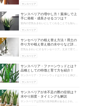
サンスベリアは、お洒落なグリーンインテリアと
して好まれています。実はアフリカや...
サンスベリア
2
サンスベリアの増やし方！葉挿しで上
手に発根・成長させるコツは？
室内の空気をきれいにしてくれることでも知られ
る観葉植物のサンスベリア。サンスベリアは葉挿
しで増やせることをご存知ですか？本...
サンスベリア
3
サンセベリアの植え替え方法！用土の
作り方や植え替え後の水やりなど詳し
く解説！
空気をきれいにするサンセベリア。丈夫で育てや
すいことから、初心者に人気がある観葉植物で
す。一方、成育が旺盛で、鉢で育てる場...
サンスベリア
4
サンスベリア・ファーンウッドとは？
品種としての特徴と育て方を紹介！
サンスベリア・ファーンウッドはスラリと伸びた
細長い葉が印象的なサンスベリアの1品種です。ま
た乾燥に強く、空気清浄効果も高い...
サンスベリア
5
サンスベリアが水不足の際の症状は？
水やり頻度・タイミングも解説
サンスベリアは空気の清浄効果があるとされ、と
ても人気が高い観葉植物です。乾燥に強く丈夫な