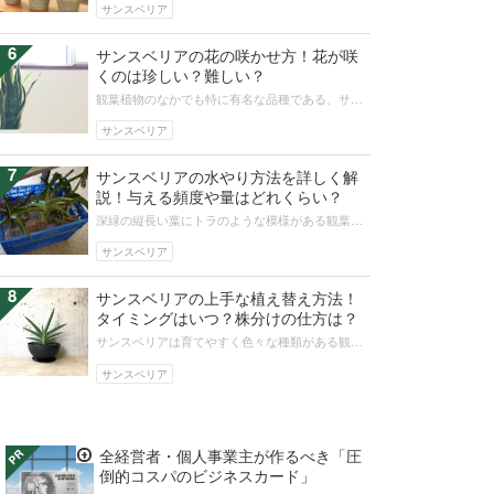
印象ですが、水不足になるとさまざま...
サンスベリア
6
サンスベリアの花の咲かせ方！花が咲
くのは珍しい？難しい？
観葉植物のなかでも特に有名な品種である、サン
スベリア。近年、ちょっとしたコツがあれば珍し
い花が咲くことでも話題になっていま...
サンスベリア
7
サンスベリアの水やり方法を詳しく解
説！与える頻度や量はどれくらい？
深緑の縦長い葉にトラのような模様がある観葉植
物のサンスベリア。実は部屋の空気を綺麗にして
くれる効果が高いと人気があります。...
サンスベリア
8
サンスベリアの上手な植え替え方法！
タイミングはいつ？株分けの仕方は？
サンスベリアは育てやすく色々な種類がある観葉
植物として人気があります。しかし、伸びすぎた
り増えすぎたりすることもあります。...
サンスベリア
全経営者・個人事業主が作るべき「圧
倒的コスパのビジネスカード」