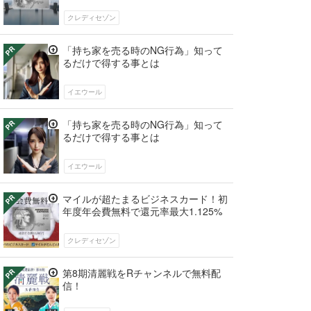
クレディセゾン
「持ち家を売る時のNG行為」知って
るだけで得する事とは
イエウール
「持ち家を売る時のNG行為」知って
るだけで得する事とは
イエウール
マイルが超たまるビジネスカード！初
年度年会費無料で還元率最大1.125%
クレディセゾン
第8期清麗戦をRチャンネルで無料配
信！