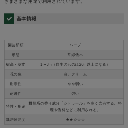
さまざまな用途で利用されています。
基本情報
園芸部類
ハーブ
形態
常緑低木
樹高・草丈
1〜3m（自生のものは20m以上になる）
花の色
白、クリーム
耐寒性
やや弱い
耐暑性
強い
柑橘系の香り成分「シトラール」を多く含有する。料
特性・用途
理や香料などに利用される。
栽培難易度
★★☆☆☆