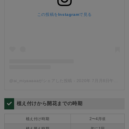
この投稿をInstagramで見る
@ai_miyaaaaaがシェアした投稿
-
2020年 7月月8日午前6時07分PDT
植え付けから開花までの時期
植え付け時期
2〜4月頃
植え替え時期
年に1回