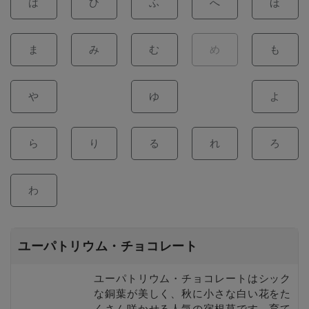
は
ひ
ふ
へ
ほ
ま
み
む
め
も
や
ゆ
よ
ら
り
る
れ
ろ
わ
ユーパトリウム・チョコレート
ユーパトリウム・チョコレートはシック
な銅葉が美しく、秋に小さな白い花をた
くさん咲かせる人気の宿根草です。育て