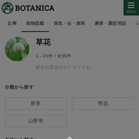
MENU
記事
植物図鑑
病気・虫・雑草
農業・園芸用語
草花
1 - 20件 / 全55件
野生の草花のカテゴリです。
分類から探す
野草
野花
山野草