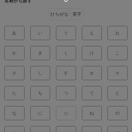
名称から探す
ひらがな
英字
あ
い
う
え
お
か
き
く
け
こ
さ
し
す
せ
そ
た
ち
つ
て
と
な
に
ぬ
ね
の