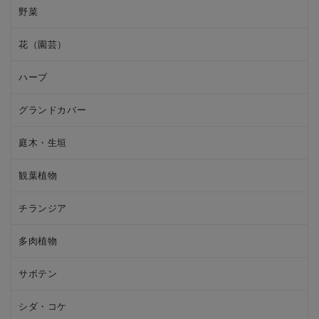
野菜
花（園芸）
ハーブ
グランドカバー
庭木・生垣
観葉植物
チランジア
多肉植物
サボテン
シダ・コケ