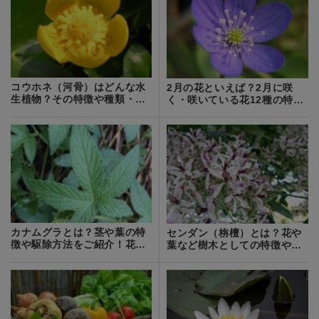
コウホネ（河骨）はどんな水
2月の花といえば？2月に咲
生植物？その特徴や種類・花
く・咲いている花12種の特徴
言葉をご紹介！
と花言葉を紹介！
カナムグラとは？茎や葉の特
センダン（栴檀）とは？花や
徴や駆除方法をご紹介！花粉
葉など樹木としての特徴や育
症の原因にもなる？
て方をご紹介！