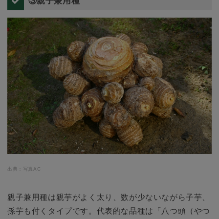
③親子兼用種
出典：写真AC
親子兼用種は親芋がよく太り、数が少ないながら子芋、
孫芋も付くタイプです。代表的な品種は「八つ頭（やつ