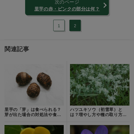
次のページ
里芋の赤・ピンクの部分は何？
1
2
関連記事
里芋の「芽」は食べられる？
ハツユキソウ（初雪草）と
芽が出た場合の対処法や食べ
は？増やし方や種の取り方な
方をご紹介！
どの育て方を紹介！