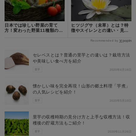
日本では珍しい野菜の育て
ヒツジグサ（未草）とは？特
方！変わった野菜11種類の栽
徴やスイレンとの違い・見分
培方法を解説！
け方をご紹介！
Recommended by
セレベスとは？普通の里芋との違いは？栽培方法
や美味しい食べ方を紹介
里芋
2020年4月16日
懐かしい味を完全再現！山形の郷土料理「芋煮」
の人気レシピを紹介！
里芋
2020年5月10日
里芋の収穫時期の見分け方と上手な収穫方法！収
穫後の貯蔵方法もご紹介！
里芋
2020年11月26日