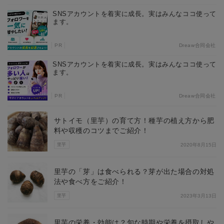
SNSアカウントを着実に成長。実はみんなココ使って
ます。
PR
Dreaw合同会社
SNSアカウントを着実に成長。実はみんなココ使って
ます。
PR
Dreaw合同会社
サトイモ（里芋）の育て方！種芋の植え方から肥
料や収穫のコツまでご紹介！
里芋
2020年8月15日
里芋の「芽」は食べられる？芽が出た場合の対処
法や食べ方をご紹介！
里芋
2023年3月13日
里芋の栄養・効能は？旬な時期や栄養を摂取しや