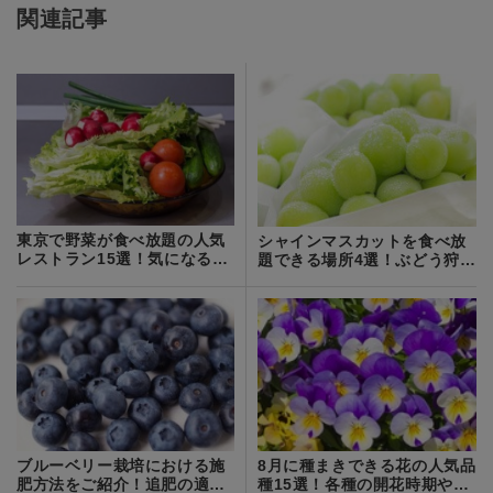
関連記事
東京で野菜が食べ放題の人気
シャインマスカットを食べ放
レストラン15選！気になる種
題できる場所4選！ぶどう狩り
類や値段は？
なら絶対おすすめ
ブルーベリー栽培における施
8月に種まきできる花の人気品
肥方法をご紹介！追肥の適切
種15選！各種の開花時期や特