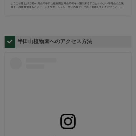
ようこそ花と緑の園へ 岡山市半田山植物園は岡山市街を一望出来る日当たりのよい半田山の丘陵
地を、植物観賞はもとより、レクリエーション、憩いの場として広く利用していただこうと、
1964年5月に開園しました。 11万㎡の園内には3,200種、15万本の植物を、テーマに分けて植栽し
ています。 また頂上付近には貴重な文化財でもある一本松古墳、中腹には明治時代に作られた配
水池などもあります。
半田山植物園へのアクセス方法