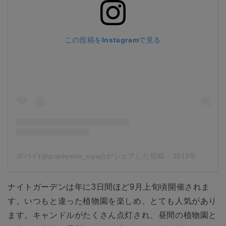
この投稿をInstagramで見る
ポパイ(@popeyeno_oyaji)がシェアした投稿
-
2019年 8月月31日午前8時48分PDT
ナイトガーデンは年に3日間ほど9月上旬頃開催されま
す。いつもと違った植物園を楽しめ、とても人気があり
ます。キャンドルがたくさん点灯され、昼間の植物園と