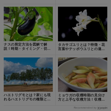
なタイミングは？
徴を紹介
ナスの剪定方法を図解で解
タカサゴユリとは？特徴・花
説！時期・タイミング・切る
言葉やテッポウユリとの違い
位置などを解説！
をご紹介！
ハエトリグモとは？家にも現
ミョウガの収穫時期の見分け
れるハエトリグモの種類と駆
方と上手な収穫方法！収穫後
除方法をご紹介！
の貯蔵方法まで！
Recommended by