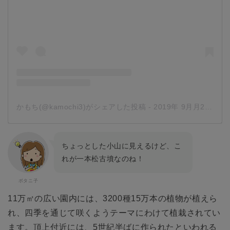
かもち(@kamochi3)がシェアした投稿
-
2019年 9月月29日午前12時53分PDT
ちょっとした小山に見えるけど、こ
れが一本松古墳なのね！
11万㎡の広い園内には、3200種15万本の植物が植えら
れ、四季を通じて咲くようテーマにわけて植栽されてい
ます。頂上付近には、5世紀半ばに作られたといわれる