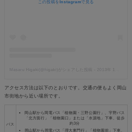
この投稿をInstagramで見る
Masaru Higaki(@higaki)がシェアした投稿
-
2013年 1月月25日午後6時58分PST
アクセス方法は以下のとおりです。交通の便もよく岡山
市街地から近い場所です。
岡山駅から岡電バス「植物園・三野公園行」、宇野バス
「北方面行」「植物園口」または「水源地」下車、徒歩
約3分
バス
岡山駅から岡電バス「理大東門行」「植物園前」下車、