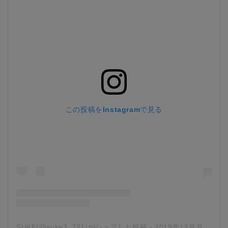
この投稿をInstagramで見る
SUKE(@suke3_721)がシェアした投稿
-
2019年12月月1日午前8時07分PST