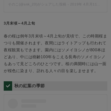
そのこ(@snk_20)がシェアした投稿
-
2019年 4月月11日午後3時02分PDT
3月末頃～4月上旬
春の桜は例年3月末頃～4月上旬が見頃で、この時期桜ま
つりも開催されます。夜間にはライトアップも行われて
夜桜観賞もできます。園内にはソメイヨシノが800本ほ
どあり、中には樹齢100年をこえる長寿のソメイヨシノ
もあって見どころのひとつです。桜の満開時には山一面
が桜色に染まり、訪れる人々の目を楽しませます。
秋の紅葉の季節