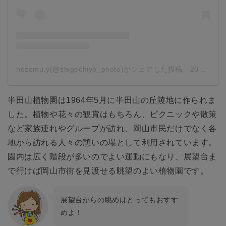
nozomu.y(@shigechiyo_photo)がシェアした投稿
-
2020年 4月月9日午前8時21分PDT
半田山植物園は1964年5月に半田山の丘陵地に作られま
した。植物や花々の観賞はもちろん、ピクニックや散策
など家族連れやグループが訪れ、岡山市民だけでなく各
地から訪れる人々の憩いの場として利用されています。
園内は広く階段が多いのでよい運動にもなり、展望台ま
で行けば岡山市街を見渡せる眺望のよい植物園です。
展望台からの眺めはとってもおすす
めよ！