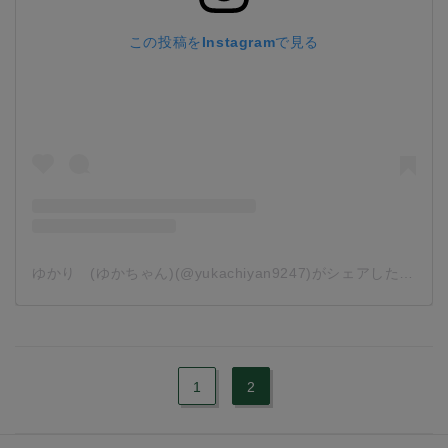
この投稿をInstagramで見る
ゆかり (ゆかちゃん)(@yukachiyan9247)がシェアした投稿
-
1
2