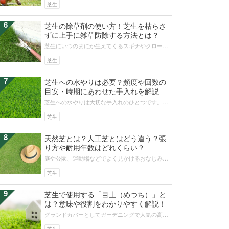
でも簡単な芝生の植え方をご紹介しま...
芝生
6
芝生の除草剤の使い方！芝生を枯らさ
ずに上手に雑草防除する方法とは？
芝生にいつのまにか生えてくるスギナやクローバ
ーなどの雑草。手で抜くのは大変な雑草ですが、
できれば芝生を枯らさずに駆除したい...
芝生
7
芝生への水やりは必要？頻度や回数の
目安・時期にあわせた手入れを解説
芝生への水やりは大切な手入れのひとつです。こ
の記事では、芝生の水やりの基本的なやり方か
ら、時期ごとの具体的な回数や、頻度の...
芝生
8
天然芝とは？人工芝とはどう違う？張
り方や耐用年数はどれくらい？
庭や公園、運動場などでよく見かけるおなじみの
芝には、天然の芝と人工的に作られた芝がありま
す。ここでは天然芝を中心に特徴や寿...
芝生
9
芝生で使用する「目土（めつち）」と
は？意味や役割をわかりやすく解説！
グランドカバーとしてガーデニングで人気の高
い、芝を育てる「芝生の目土（めつち）」はさま
ざまな役割を持っています。芝生にも高...