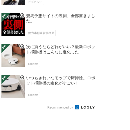
ビズヒント
競馬予想サイトの裏側、全部書きまし
た。
他力本願運営事務局
次に買うならどれがいい？最新ロボッ
ト掃除機はこんなに進化した
Dreame
いつもきれいなモップで床掃除。ロボ
ット掃除機の進化がすごい！
Dreame
Recommended by