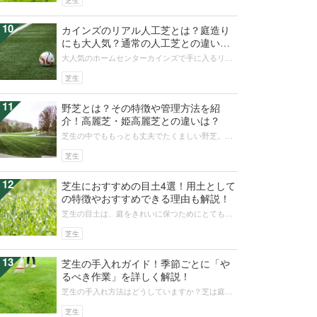
芝生
10
カインズのリアル人工芝とは？庭造り
にも大人気？通常の人工芝との違い
は？
大人気のホームセンターカインズで手に入るリア
ル人工芝をご存知ですか？リアル人工芝はほかの
人工芝と比べて、耐久性や品質に優れ...
芝生
11
野芝とは？その特徴や管理方法を紹
介！高麗芝・姫高麗芝との違いは？
芝生の中でももっとも丈夫でたくましい野芝。同
じ日本芝である高麗芝や姫高麗芝とはどんなとこ
ろが違うのでしょう。今回は、野芝な...
芝生
12
芝生におすすめの目土4選！用土として
の特徴やおすすめできる理由も解説！
芝生の目土は、庭をきれいに保つためにとても大
切です。しかし、ガーデニング初心者には、目土
をする意味や目土の種類など、よくわ...
芝生
13
芝生の手入れガイド！季節ごとに「や
るべき作業」を詳しく解説！
芝生の手入れ方法はどうしていますか？芝は庭の
景観がよくなるけど管理が大変なイメージを持つ
方もいるのではないでしょうか。春夏...
芝生