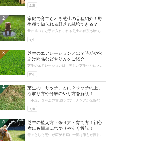
と明るくなります。人工芝はDIYにおすすめで、手
入れの手間も少ないので気軽に使...
芝生
2
家庭で育てられる芝生の品種紹介！野
生種で知られる野芝も栽培できる？
昔に比べると手に入れられる芝生の種類も増え、
家庭で育てる楽しみもひとしおといった感のある
芝生ですが、芝生の一品種である野芝...
芝生
3
芝生のエアレーションとは？時期や穴
あけ間隔などやり方をご紹介！
芝生のエアレーションは、美しい芝生作りに欠か
せない手入れです。エアレーションは大きく2種類
の方法があり、庭の管理に割ける時...
芝生
4
芝生の「サッチ」とは？サッチの上手
な取り方や分解のやり方を解説！
日本芝、西洋芝の管理にはサッチングが必要なこ
とをご存じですか？芝生のサッチを放置している
水はけが悪くなったり病気の原因にな...
芝生
5
芝生の植え方・張り方・育て方！初心
者にも簡単にわかりやすく解説！
青々とした芝生が広がる庭に一度は誰もが憧れる
のではないでしょうか。この記事では初心者の方