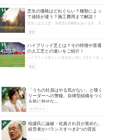
14
芝生の価格はどれぐらい？種類によっ
て値段が違う？施工費用まで解説！
芝生には人工芝・天然芝の2種類があります。天然
芝はさまざまな種類に分かれますが、種類によっ
て価格はさまざまです。高麗芝・野...
芝生
15
ハイブリッド芝とは？その特徴や普通
の人工芝との違いをご紹介！
ハイブリッド芝という芝生をご存じですか？天然
芝と人工芝を組み合わせた芝生で、柔らかくて滑
りにくく維持管理費も抑えられると両...
芝生
「うちの社員はやる気がない」と嘆く
リーダーへの警鐘。自律型組織をつく
る前に外せな...
ビズヒント
稲盛氏に論破・叱責され目が覚めた。
経営者がバランスすべき2つの背反