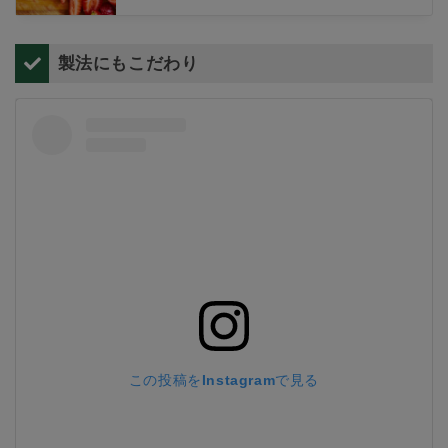
回はとちおとめについての、名前の由来や旬の時期、栄養や味の特徴、簡単
に作れるおいしい食べ方を紹介します。とちおとめのバランスのとれた味を
堪能しましょう。
製法にもこだわり
この投稿をInstagramで見る