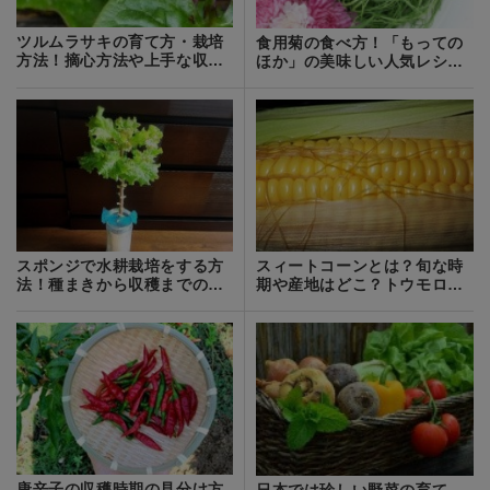
ツルムラサキの育て方・栽培
食用菊の食べ方！「もっての
方法！摘心方法や上手な収穫
ほか」の美味しい人気レシピ
の仕方を解説！
を5つ紹介
スポンジで水耕栽培をする方
スィートコーンとは？旬な時
法！種まきから収穫までの流
期や産地はどこ？トウモロコ
れをご紹介！
シとは違う？
唐辛子の収穫時期の見分け方
日本では珍しい野菜の育て