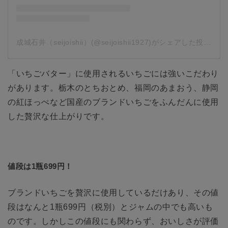
成城石井（seijoishii）(@seijoishii1927)がシェアした投稿
-
2
「いちごバター」に使用されるいちごには強いこだわり
があります。栃木のとちおとめ、福岡のあまおう、静岡
の紅ほっぺなど国産のブランドいちごをふんだんに使用
した贅沢な仕上がりです。
値段は1瓶699円！
ブランドいちごを贅沢に使用しているだけあり、その値
段はなんと1瓶699円（税別）とジャムの中でも高いも
のです。しかしこの値段にも関わらず、おいしさが評価