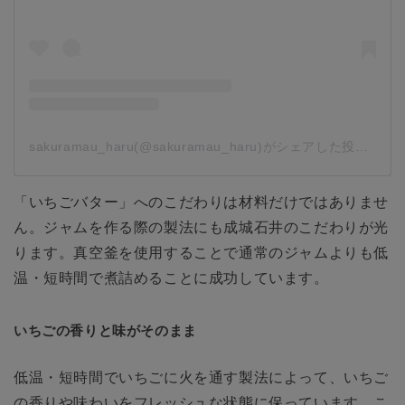
sakuramau_haru(@sakuramau_haru)がシェアした投稿
-
20
「いちごバター」へのこだわりは材料だけではありませ
ん。ジャムを作る際の製法にも成城石井のこだわりが光
ります。真空釜を使用することで通常のジャムよりも低
温・短時間で煮詰めることに成功しています。
いちごの香りと味がそのまま
低温・短時間でいちごに火を通す製法によって、いちご
の香りや味わいをフレッシュな状態に保っています。こ