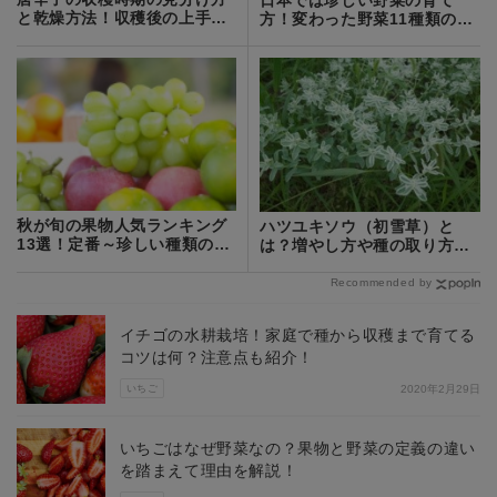
と乾燥方法！収穫後の上手な
方！変わった野菜11種類の栽
保存方法とは？
培方法を解説！
秋が旬の果物人気ランキング
ハツユキソウ（初雪草）と
13選！定番～珍しい種類のフ
は？増やし方や種の取り方な
ルーツをご紹介
どの育て方を紹介！
Recommended by
イチゴの水耕栽培！家庭で種から収穫まで育てる
コツは何？注意点も紹介！
いちご
2020年2月29日
いちごはなぜ野菜なの？果物と野菜の定義の違い
を踏まえて理由を解説！