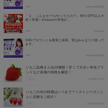
PR
Dreaw合同会社
「え、こんなセールやってたの？」80％OFF以上が
続々登場！Amazonの本気が...
PR
Amazon
SNSアカウントを着実に成長。実はみんなココ使って
ます。
PR
Dreaw合同会社
いちご品種まとめ20種類！甘くて大きい有名ブラ
ンドなど各種の特徴を解説！
いちご
2020年7月1日
いちごの旬の時期はいつまで？ベストシーズンご
とに品種をご紹介！
いちご
2020年9月27日