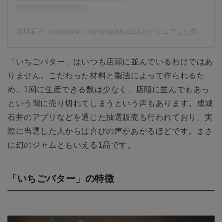
成城石井（seijoishii）(@seijoishii1927)がシェアした投稿
-
2
「いちごバター」はいつも店頭に並んでいるわけではあ
りません。こだわった材料と製法によって作られるた
め、1回に生産できる数は少なく、店頭に並んでもあっ
という間に売り切れてしまうという声もあります。成城
石井のアプリなどを通じた抽選販売も行われており、実
際に当選した人からは喜びの声があがるほどです。まさ
に幻のジャムともいえる1品です。
「いちごバター」の特徴