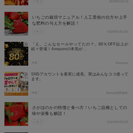
いちご
2020年3月1日
いちごの栽培マニュアル！人工受粉の仕方や上手
な肥料の与え方を解説！
いちご
2020年3月13日
「え、こんなセールやってたの？」80％OFF以上が
続々登場！Amazonの本気が...
PR
Amazon
SNSアカウントを着実に成長。実はみんなココ使って
ます。
PR
Dreaw合同会社
さがほのかの特徴と食べ方！いちご品種としての
味や栄養も解説！
いちご
2020年3月16日