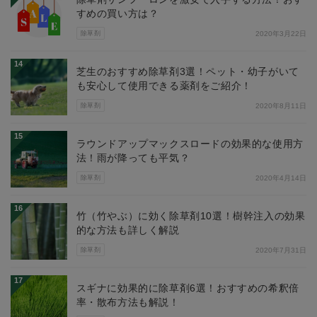
すめの買い方は？
除草剤
2020年3月22日
14
芝生のおすすめ除草剤3選！ペット・幼子がいて
も安心して使用できる薬剤をご紹介！
除草剤
2020年8月11日
15
ラウンドアップマックスロードの効果的な使用方
法！雨が降っても平気？
除草剤
2020年4月14日
16
竹（竹やぶ）に効く除草剤10選！樹幹注入の効果
的な方法も詳しく解説
除草剤
2020年7月31日
17
スギナに効果的に除草剤6選！おすすめの希釈倍
率・散布方法も解説！