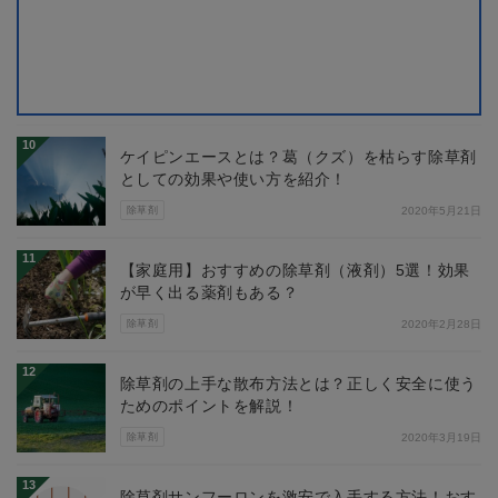
10
ケイピンエースとは？葛（クズ）を枯らす除草剤
としての効果や使い方を紹介！
除草剤
2020年5月21日
11
【家庭用】おすすめの除草剤（液剤）5選！効果
が早く出る薬剤もある？
除草剤
2020年2月28日
12
除草剤の上手な散布方法とは？正しく安全に使う
ためのポイントを解説！
除草剤
2020年3月19日
13
除草剤サンフーロンを激安で入手する方法！おす