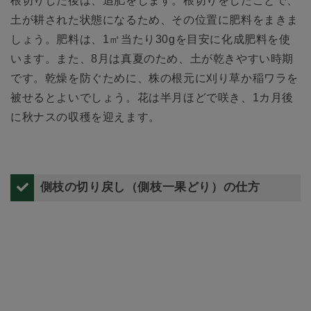
根切りした後は、追肥をします。根切りをしたことで、
土が耕された状態になるため、その位置に肥料をまきま
しょう。肥料は、1㎡当たり30gを目安に化成肥料を使
います。また、8月は真夏のため、土が乾きやすい時期
です。乾燥を防ぐために、株の根元に刈り草か稲ワラを
被せるとよいでしょう。花は半月ほどで咲き、1カ月後
に秋ナスの収穫を迎えます。
側枝の切り戻し（側枝一果どり）の仕方