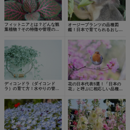
フィットニアとは？どんな観
オージープランツの品種図
葉植物？その特徴や管理のコ
鑑！日本で育てられるおしゃ
ツをご紹介！
れな植物24選
ディコンドラ（ダイコンド
花の日本代表5選！「日本の
ラ）の育て方！水やりの管
花」と呼ぶに相応しい品種と
理・増やし方など！
花言葉をご紹介！