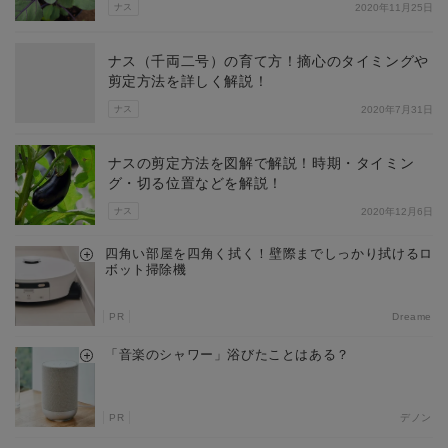
ナス
2020年11月25日
ナス（千両二号）の育て方！摘心のタイミングや
剪定方法を詳しく解説！
ナス
2020年7月31日
ナスの剪定方法を図解で解説！時期・タイミン
グ・切る位置などを解説！
ナス
2020年12月6日
四角い部屋を四角く拭く！壁際までしっかり拭けるロ
ボット掃除機
PR
Dreame
「音楽のシャワー」浴びたことはある？
PR
デノン