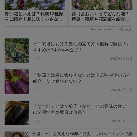
青い花といえば？代表12種類
葵（あおい）ってどんな花？
をご紹介！夏に咲く小さな青
特徴・種類や花言葉を紹介！
い花の名前は？
開花時期は？
Recommended by
ナス栽培における支柱の立て方を図解で解説！お
すすめは3本か4本立て？
ナス
2020年2月29日
「秋茄子は嫁に食わすな」とは？意味や使い方を
紹介！なぜ食わせない？
ナス
2020年2月29日
「なすび」とは？茄子（なす）との意味の違い
は？呼び方の境目は何県？
ナス
2020年3月26日
音楽シーンを支えた64年の歴史、このヘッドホンで感