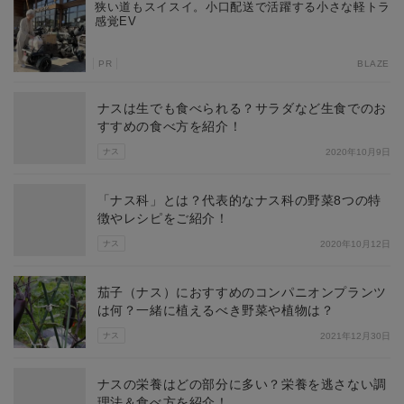
狭い道もスイスイ。小口配送で活躍する小さな軽トラ
感覚EV
PR
BLAZE
ナスは生でも食べられる？サラダなど生食でのお
すすめの食べ方を紹介！
ナス
2020年10月9日
「ナス科」とは？代表的なナス科の野菜8つの特
徴やレシピをご紹介！
ナス
2020年10月12日
茄子（ナス）におすすめのコンパニオンプランツ
は何？一緒に植えるべき野菜や植物は？
ナス
2021年12月30日
ナスの栄養はどの部分に多い？栄養を逃さない調
理法＆食べ方を紹介！