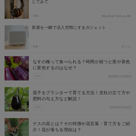
じてみて
PR
Marshall Group AB
部屋を一瞬で没入空間にするガジェット
PR
デノン
なすの種って食べられる？時間が経つと黒や茶色
に変色するのはなぜ？
ナス
2020年11月26日
茄子をプランターで育てる方法！支柱の立て方や
肥料の与え方など解説！
ナス
2020年7月24日
ナスの花とは？その特徴や花言葉・育て方をご紹
介！花が落ちる理由は？