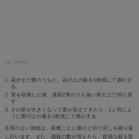
出典：筆者作成
花がまだ蕾のうちに、花の上の葉を1枚残して摘心す
る
実を収穫した後、基部2芽のうち強い芽の上で切り戻
す
その芽が大きくなって蕾が見えてきたら、1と同じよ
うに蕾の上の葉を1枚残して摘心する
生育のよい側枝は、収穫ごとに摘心と切り戻しを繰り返
し行います。また、側枝の数が増えたら、貧弱な枝を取