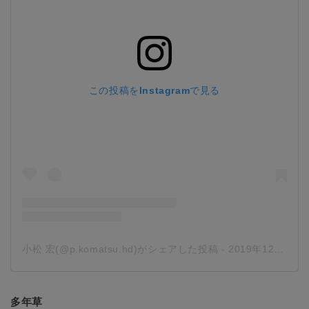
この投稿をInstagramで見る
小松 宏(@p.komatsu.hd)がシェアした投稿
-
2019年12月月13日午前4時03分PST
多年草