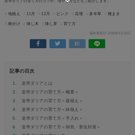
皇帝ダリアの育て方のコツや、増やし方などをご紹介します。
地植え
11月
12月
ピンク
花壇
多年草
種まき
株分け
挿し木
挿し芽
育て方
最終更新日: 2020年4月10日
記事の目次
1.
皇帝ダリアとは
2.
皇帝ダリアの育て方＜概要＞
3.
皇帝ダリアの育て方＜庭植え＞
4.
皇帝ダリアの育て方＜鉢植え＞
5.
皇帝ダリアの育て方＜手入れ＞
6.
皇帝ダリアの育て方＜病気・害虫対策＞