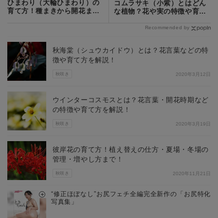
ひまわり（大輪ひまわり）の
コムラサキ（小紫）とはどん
育て方！種まきから開花まで
な植物？花や実の特徴や育て
栽培のコツは？
方をご紹介！
Recommended by
秋海棠（シュウカイドウ）とは？花言葉などの特
徴や育て方を解説！
秋咲き
2020年3月12日
ウインターコスモスとは？花言葉・開花時期など
の特徴や育て方を解説！
秋咲き
2020年3月19日
彼岸花の育て方！植え替えの仕方・夏場・冬場の
管理・増やし方まで！
秋咲き
2020年11月21日
“修正ほぼなし”お尻フェチ全編完全新作の「お尻特化
写真集」