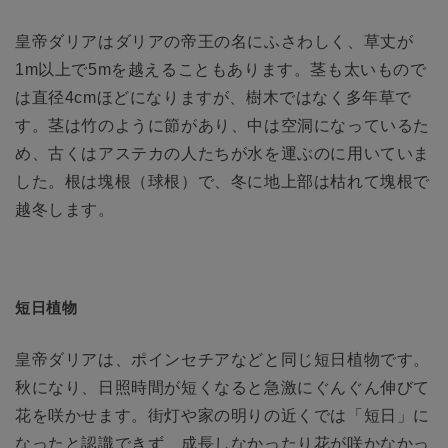
皇帝ダリアはダリアの帝王の名にふさわしく、草丈が
1m以上で5mを越えることもあります。茎も太いもので
は直径4cmほどになりますが、樹木ではなく多年草で
す。茎は竹のように節があり、中は空洞になっているた
め、古くはアステカの人たちが水を運ぶのに用いていま
した。根は塊根（球根）で、冬に地上部は枯れて塊根で
越冬します。
短日植物
皇帝ダリアは、ポインセチアなどと同じ短日植物です。
秋になり、日照時間が短くなると急激にぐんぐん伸びて
花を咲かせます。街灯や家の明りの近くでは「短日」に
なったと認識できず、成長しなかったり花が咲かなかっ