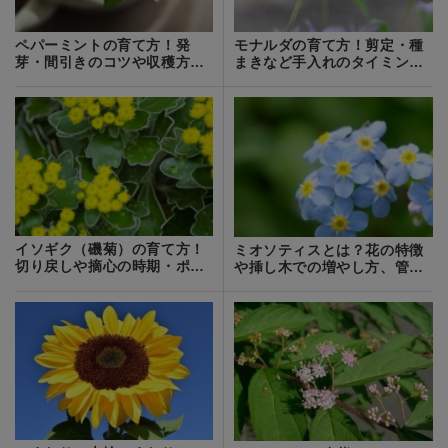
ペパーミントの育て方！発
モナルダの育て方！剪定・種
芽・間引きのコツや収穫方
まきなど手入れのタイミング
法・時期を紹介！
やコツを解説
イソギク（磯菊）の育て方！
ミオソティスとは？花の特徴
切り戻しや摘心の時期・ポイ
や挿し木での増やし方、管理
ントなどを解説
方法を紹介！