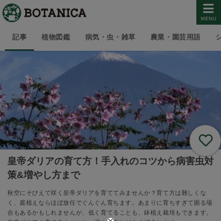
MENU
記事
植物図鑑
病気・虫・雑草
農業・園芸用語
皇帝ダリアの育て方！手入れのコツから病害虫対
策&増やし方まで
秋空にそびえて咲く皇帝ダリアを育ててみませんか？育て方は難しくな
く、庭植えならほぼ放任でぐんぐん育ちます。あまりに育ちすぎて困る場
合もあるかもしれませんが、低く育てることも、鉢植え栽培もできます。