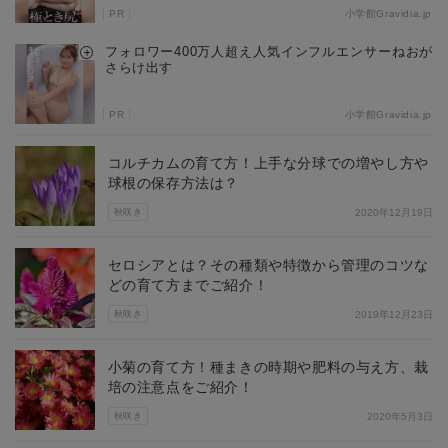
PR
小学館Gravidia.jp
フォロワー400万人超え人気インフルエンサーねおが
さらけ出す
PR
小学館Gravidia.jp
コルチカムの育て方！上手な分球での増やし方や
球根の保存方法は？
秋咲き
2020年12月19日
セロシアとは？その種類や特徴から管理のコツな
どの育て方までご紹介！
秋咲き
2019年12月23日
小菊の育て方！種まきの時期や肥料の与え方、栽
培の注意点をご紹介！
秋咲き
2020年5月3日