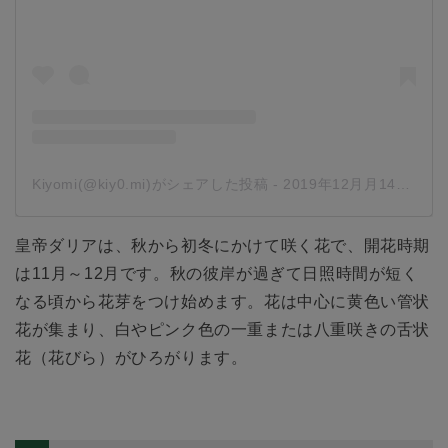
Kiyomi(@kiy0.mi)がシェアした投稿
-
2019年12月月14日午前12時06分PST
皇帝ダリアは、秋から初冬にかけて咲く花で、開花時期
は11月～12月です。秋の彼岸が過ぎて日照時間が短く
なる頃から花芽をつけ始めます。花は中心に黄色い管状
花が集まり、白やピンク色の一重または八重咲きの舌状
花（花びら）がひろがります。