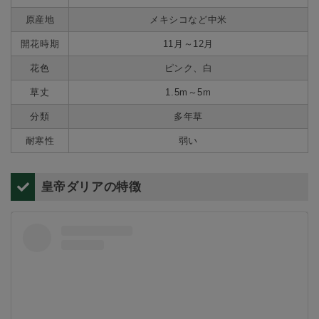
原産地
メキシコなど中米
開花時期
11月～12月
花色
ピンク、白
草丈
1.5m～5m
分類
多年草
耐寒性
弱い
皇帝ダリアの特徴