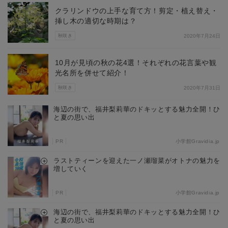
クラリンドウの上手な育て方！剪定・植え替え・
挿し木の適切な時期は？
秋咲き
2020年7月24日
10月が見頃の秋の花4選！それぞれの花言葉や観
光名所を併せて紹介！
秋咲き
2020年7月31日
海辺の街で、福井梨莉華のドキッとする魅力全開！ひ
と夏の思い出
PR
小学館Gravidia.jp
ラストティーンを迎えた一ノ瀬瑠菜がオトナの魅力を
増していく
PR
小学館Gravidia.jp
海辺の街で、福井梨莉華のドキッとする魅力全開！ひ
と夏の思い出