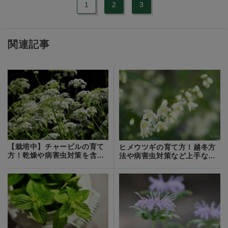
1
2
3
関連記事
【栽培中】チャービルの育て
ヒメウツギの育て方！越冬方
方！乾燥や病害虫対策を含め
法や病害虫対策など上手な管
て栽培のコツをご紹介！
理のコツは？