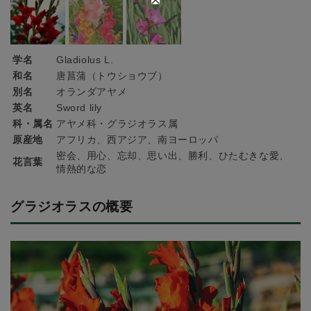
学名
Gladiolus L.
和名
唐菖蒲（トウショウブ）
別名
オランダアヤメ
英名
Sword lily
科・属名
アヤメ科・グラジオラス属
原産地
アフリカ、西アジア、南ヨーロッパ
密会、用心、忘却、思い出、勝利、ひたむきな愛、
花言葉
情熱的な恋
グラジオラスの概要