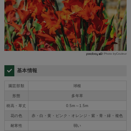
Photo byCouleur
基本情報
園芸部類
球根
形態
多年草
樹高・草丈
0.5m～1.5m
花の色
赤・白・黄・ピンク・オレンジ・紫・青・緑・複色
耐寒性
弱い