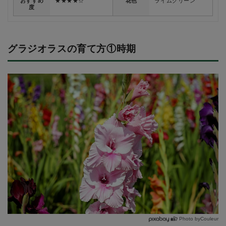
おすすめ
★★★★☆
花色
ライムグリーン
度
グラジオラスの育て方①時期
Photo byCouleur