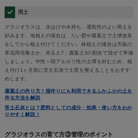
用土
グラジオラスは、水はけや水持ち、通気性のよい用土を
好みます。地植えの場合は、たい肥や腐葉土で土壌改良
をしてから植え付けてください。鉢植えの場合は市販の
草花用培養土か、赤玉土7：腐葉土3の割合で混ぜて準備
しましょう。中性～弱アルカリ性の土壌を好むため、植
え付け1ヶ月前に苦土石灰で土質を整えることをおすす
めします。
腐葉土の作り方！畑作りにも利用できるふかふかの土を
作る方法を解説
苦土石灰とは？肥料としての成分・効果・使い方をわか
りやすく解説！
グラジオラスの育て方③管理のポイント