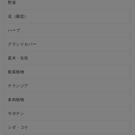
野菜
花（園芸）
ハーブ
グランドカバー
庭木・生垣
観葉植物
チランジア
多肉植物
サボテン
シダ・コケ