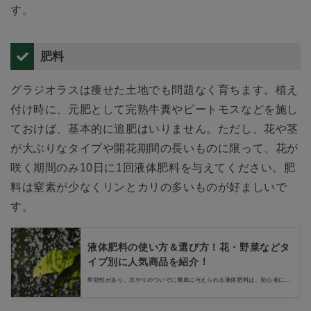
す。
肥料
グラジオラスは痩せた土地でも問題なく育ちます。植え
付け時に、元肥として完熟牛糞やピートモスなどを施し
ておけば、基本的に追肥はいりません。ただし、花や茎
が大ぶりなタイプや開花期間の長いものに限って、花が
咲く期間のみ10日に1回液体肥料を与えてください。肥
料は窒素が少なくリンとカリの多いものが好ましいで
す。
液体肥料の使い方＆選び方！花・野菜などタ
イプ別に人気商品を紹介！
即効性があり、水やりのついでに簡単に与えられる液体肥料は、初心者にも
おすすめの園芸アイテムです。この記事では液体肥料の選び方＆使い方をわ
かりやすく解説していきます。育てる植物別に人気商品も全10種類ご紹介す
るので、ガーデニングや園芸で活用してみてください。