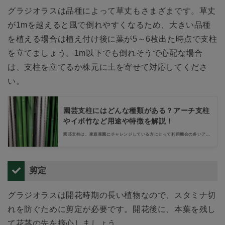
グラジオラスは品種によって草丈もさまざまです。草丈
が1mを越えると風で倒れやすくなるため、大きい品種
を植える場合は植え付け後に葉が5～6枚出た時点で支柱
を立てましょう。1m以下でも倒れそうで心配な場合
は、支柱を立てるか株元に土を寄せて対応してくださ
い。
園芸支柱にはどんな種類がある？アーチ支柱
やイボ竹など用途や特徴を解説！
園芸支柱は、家庭菜園にチャレンジしている方にとって利用機会の多いアイ
テムです。ホームセンターに行くとさまざまな種類の園芸支柱がならんでい
ますが、種類や特徴、用途がよくわかっていないという方も多いのではない
でしょうか？本記事ではそんな園芸支柱について紹介します。
剪定
グラジオラスは開花時期の長い植物なので、スタミナ切
れを防ぐために剪定が必要です。開花後に、本葉を残し
て花茎の先を摘心しましょう。