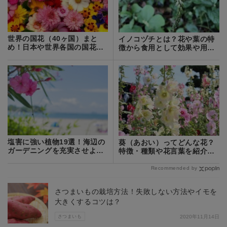
世界の国花（40ヶ国）まと
イノコヅチとは？花や葉の特
め！日本や世界各国の国花・
徴から食用として効果や用途
国樹を一覧でご紹介！
をご紹介！
塩害に強い植物19選！海辺の
葵（あおい）ってどんな花？
ガーデニングを充実させよ
特徴・種類や花言葉を紹介！
う！
開花時期は？
Recommended by
さつまいもの栽培方法！失敗しない方法やイモを
大きくするコツは？
さつまいも
2020年11月14日