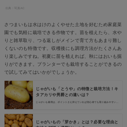
出典：写真AC
さつまいもは水はけのよくやせた土地を好むため家庭菜
園でも気軽に栽培できる作物です。苗を植えたら、水や
りと雑草取り、つる返しがメインで育て方もあまり難し
くないのも特徴です。収穫後にも調理方法がたくさんあ
り楽しみですね。初夏に苗を植えれば、秋にはおいも掘
りができます。プランターでも栽培することができるの
で試してみてはいかがでしょうか。
じゃがいも「とうや」の特徴と栽培方法！キ
タアカリや男爵との違いは？
じゃがいも栽培は、ポイントさえ抑えていれば初心者でも取り組みやすい野
菜です。今回は「とうや」をご紹介しながら、他の品種との違いもお伝えし
ます。それぞれの特徴により、適する料理も異なります。じゃがいも「とう
や」を美味しくいただきましょう。
じゃがいもの「芽かき」とは？必要な理由と