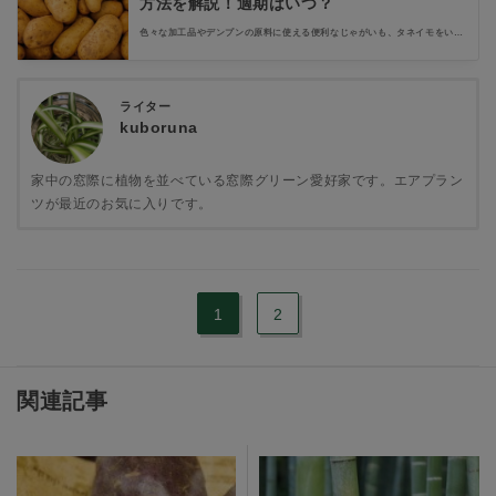
方法を解説！適期はいつ？
色々な加工品やデンプンの原料に使える便利なじゃがいも、タネイモをいれ
てから元気な芽も出てきて、にぎやかになってきていませんか？こちらの記
事では美味しいじゃがいもを作るために行う「芽かき」にスポットを当て、
芽かきの方法や必要性・時期などを紹介していきます。
ライター
kuboruna
家中の窓際に植物を並べている窓際グリーン愛好家です。エアプラン
ツが最近のお気に入りです。
1
2
関連記事