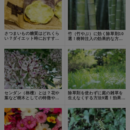
さつまいもの糖質はどれくら
竹（竹やぶ）に効く除草剤10
い？ダイエット時におすすめ
選！樹幹注入の効果的な方法
のレシピも紹介！
も詳しく解説
センダン（栴檀）とは？花や
除草剤を使わずに庭の雑草を
葉など樹木としての特徴や育
生えなくする方法9選！効果的
て方をご紹介！
な方法はどれ？