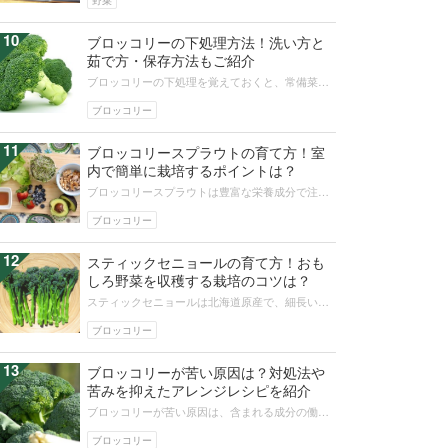
野菜
10
ブロッコリーの下処理方法！洗い方と
茹で方・保存方法もご紹介
ブロッコリーの下処理を覚えておくと、常備菜作
りにも便利です。こちらではブロッコリーの洗い
方や切り方、茹で方、茹で時間につい...
ブロッコリー
11
ブロッコリースプラウトの育て方！室
内で簡単に栽培するポイントは？
ブロッコリースプラウトは豊富な栄養成分で注目
を集めている野菜です。最近はスーパーでも手軽
に購入できますが、自宅にあるもので...
ブロッコリー
12
スティックセニョールの育て方！おも
しろ野菜を収穫する栽培のコツは？
スティックセニョールは北海道原産で、細長い茎
と小さな花蕾が特徴の見た目のおもしろい野菜で
す。珍しい野菜のひとつですが栽培方...
ブロッコリー
13
ブロッコリーが苦い原因は？対処法や
苦みを抑えたアレンジレシピを紹介
ブロッコリーが苦い原因は、含まれる成分の働き
や鮮度の問題などさまざまです。ほとんどの場合
ブロッコリーの苦みは人の体に害がな...
ブロッコリー