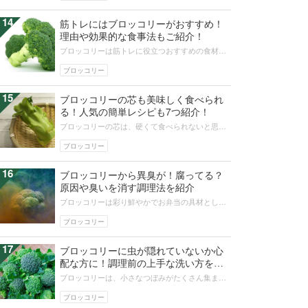
14
筋トレにはブロッコリーがおすすめ！
理由や効果的な食事法もご紹介！
ブロッコリーは筋トレに役立つおすすめの食材で
す。豊富な栄養が含まれていますが、効果的な食
べ方をしなければ強く丈夫な筋肉はつ...
ブロッコリー
15
ブロッコリーの芯も美味しく食べられ
る！人気の簡単レシピも7つ紹介！
ブロッコリーの芯は、硬くて食べられないと思わ
れがちですが、近年の研究で花蕾以上に栄養豊富
であることがわかってきました。花蕾...
ブロッコリー
16
ブロッコリーから異臭が！腐ってる？
原因や臭いを消す調理法を紹介
ブロッコリーは彩り鮮やかでお弁当の具材として
も活躍する身近な野菜です。ところがブロッコリ
ーを買ってきて包装を開けたときやお...
ブロッコリー
17
ブロッコリーに虫が隠れていないか心
配な方に！調理前の上手な洗い方を紹
介！
ブロッコリーは、小さなつぼみがたくさん集まっ
ている野菜です。一見、虫がついていないように
見えても、つぼみの中に虫が隠れてい...
ブロッコリー