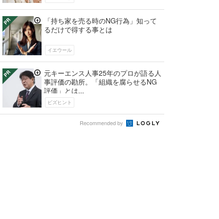
「持ち家を売る時のNG行為」知って
るだけで得する事とは
イエウール
元キーエンス人事25年のプロが語る人
事評価の勘所。「組織を腐らせるNG
評価」とは...
ビズヒント
Recommended by