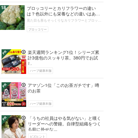
18
ブロッコリーとカリフラワーの違い
は？色以外にも栄養などの違いはあ
る？
見た目も形もそっくりなカリフラワーとブロッコ
リーですが、その違いをご存知でしょうか？緑と
白い色の違いは歴然としていますが、...
ブロッコリー
楽天週間ランキング1位！シリーズ累
計3億包のスッキリ茶。380円でお試
し
ハーブ健康本舗
アマゾン1位「このお茶ガチです」噂
のお茶
ハーブ健康本舗
「うちの社員はやる気がない」と嘆く
リーダーへの警鐘。自律型組織をつく
る前に外せな...
ビズヒント