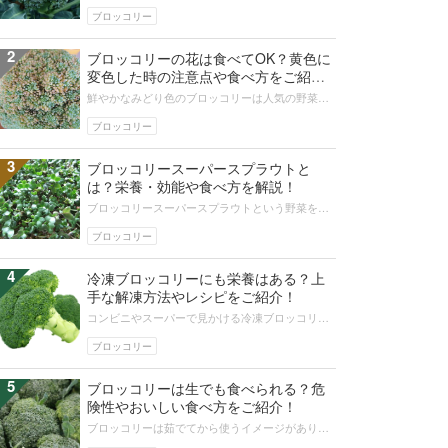
のひとつです。難しそうに思われやすいブロッコ
リー栽培は、実は家庭菜園初心者でも...
ブロッコリー
2
ブロッコリーの花は食べてOK？黄色に
変色した時の注意点や食べ方をご紹
介！
鮮やかなみどり色のブロッコリーは人気の野菜で
す。買い置きしたブロッコリーに花が咲いてしま
った時に食べても大丈夫かと心配にな...
ブロッコリー
3
ブロッコリースーパースプラウトと
は？栄養・効能や食べ方を解説！
ブロッコリースーパースプラウトという野菜をご
存知でしょうか。ブロッコリースプラウトとどう
違うの？と思われる方も多いかもしれ...
ブロッコリー
4
冷凍ブロッコリーにも栄養はある？上
手な解凍方法やレシピをご紹介！
コンビニやスーパーで見かける冷凍ブロッコリー
は忙しい人の健康を支える人気の食材です。しか
し、冷凍食品はまずい・栄養がないと...
ブロッコリー
5
ブロッコリーは生でも食べられる？危
険性やおいしい食べ方をご紹介！
ブロッコリーは茹でてから使うイメージがありま
すが、実は生で食べても大丈夫な野菜です。生食