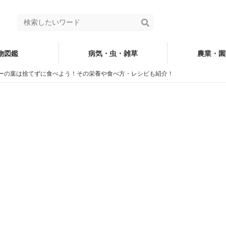
物図鑑
病気・虫・雑草
農業・園
ーの葉は捨てずに食べよう！その栄養や食べ方・レシピも紹介！