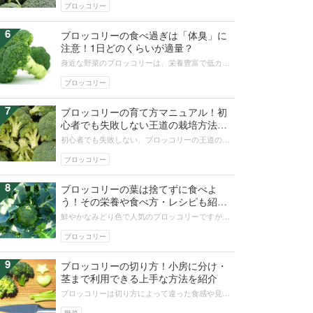
は危険といわれるのには理由がありま...
ブロッコリー
6
ブロッコリーの食べ過ぎは「体臭」に
注意！1日どのくらいが適量？
身近な野菜のブロッコリーは、栄養豊富で低カロ
リーのため太る心配も少なく、筋トレやダイエッ
ト中の人にも人気です。しかし食べ過...
ブロッコリー
7
ブロッコリーの育て方マニュアル！初
心者でも失敗しない王道の栽培方法を
解説
初心者でも失敗しない、ブロッコリーの王道の育
て方をご紹介します。野菜栽培の基本を守れば、
実はブロッコリーの育て方は難しくあ...
ブロッコリー
8
ブロッコリーの葉は捨てずに食べよ
う！その栄養や食べ方・レシピも紹
介！
鮮やかなみどり色で人気のブロッコリーですが、
葉を食べたことはありますか？葉付きで手に入る
ことも少なく、食べ方がわからないと...
ブロッコリー
9
ブロッコリーの切り方！小房に分け・
茎まで利用できる上手な方法を紹介
ブロッコリーは切り方によって違った食感や見た
目が楽しめる野菜です。この記事では、ブロッコ
リーのさまざまな切り方や上手に切る...