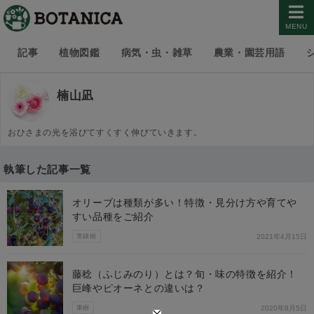
MENU
記事
植物図鑑
病気・虫・雑草
農業・園芸用語
楠山凪
おひさまの光を浴びてすくすく伸びていきます。
執筆した記事一覧
オリーブは種類が多い！特徴・見分け方や育てや
すい品種をご紹介
常緑樹
2021年4月15日
藤稔（ふじみのり）とは？旬・味の特徴を紹介！
巨峰やピオーネとの違いは？
果樹
2020年8月5日