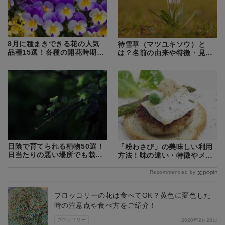
8月に種まきできる花の人気
待雪草（マツユキソウ）と
品種15選！各種の開花時期や
は？名前の由来や特徴・見分
特徴を紹介
け方をご紹介！
日陰で育てられる植物50選！
「粉わさび」の美味しい利用
日当たりの悪い場所でも栽培
方法！味の違い・特徴やメリ
できる草花は？
ットを紹介！
Recommended by
ブロッコリーの花は食べてOK？黄色に変色した
時の注意点や食べ方をご紹介！
ブロッコリー
2020年2月28日