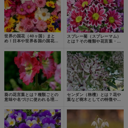
世界の国花（40ヶ国）まと
スプレー菊（スプレーマム）
め！日本や世界各国の国花・
とは？その種類や花言葉・育
国樹を一覧でご紹介！
て方をご紹介！
葵の花言葉とは？種類ごとの
センダン（栴檀）とは？花や
意味や名づけに使われる理由
葉など樹木としての特徴や育
についても
て方をご紹介！