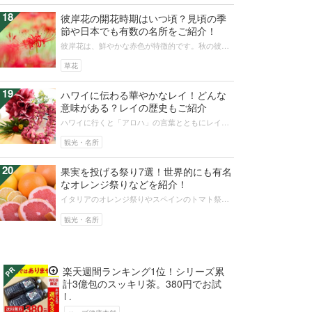
18
彼岸花の開花時期はいつ頃？見頃の季
節や日本でも有数の名所をご紹介！
彼岸花は、鮮やかな赤色が特徴的です。秋の彼岸
の時期に咲く姿は見事ですね。彼岸花は日本各地
で観賞でき、開花時期には各地で催し...
草花
19
ハワイに伝わる華やかなレイ！どんな
意味がある？レイの歴史もご紹介
ハワイに行くと「アロハ」の言葉とともにレイが
贈られます。きれいな首飾りだと思われがちなレ
イですが、装飾品としてだけではなく...
観光・名所
20
果実を投げる祭り7選！世界的にも有名
なオレンジ祭りなどを紹介！
イタリアのオレンジ祭りやスペインのトマト祭り
のように、果実や野菜、花などを投げる祭りは決
して珍しいものではありません。日本...
観光・名所
楽天週間ランキング1位！シリーズ累
計3億包のスッキリ茶。380円でお試
し