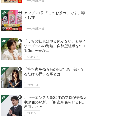
ハーブ健康本舗
アマゾン1位「このお茶ガチです」噂
のお茶
ハーブ健康本舗
「うちの社員はやる気がない」と嘆く
リーダーへの警鐘。自律型組織をつく
る前に外せな...
ビズヒント
「持ち家を売る時のNG行為」知って
るだけで得する事とは
イエウール
元キーエンス人事25年のプロが語る人
事評価の勘所。「組織を腐らせるNG
評価」とは...
ビズヒント