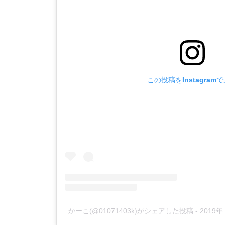
この投稿をInstagram
かーこ(@01071403k)がシェアした投稿
-
2019