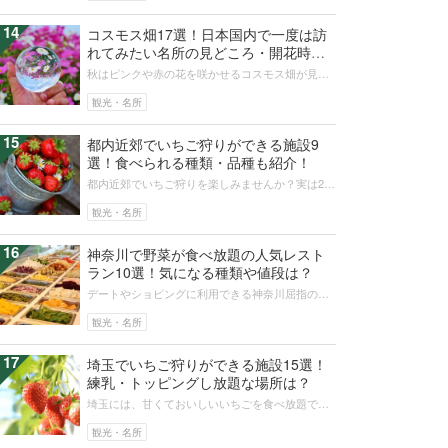
14
コスモス畑17選！日本国内で一度は訪
れてみたい名所の見どころ・開花時期
は？
秋はピンクや赤の花を咲かせるコスモス畑が見頃
ですが、全国には日本最大級規模のコスモス畑
や、幻想的な絶景が見られるコスモスの...
観光・名所
15
都内近郊でいちご狩りができる施設9
選！食べられる種類・品種も紹介！
都内近郊でいちご狩りを楽しみませんか？実は23
区内でもいちご狩りが楽しめる場所があります。
今回は都内近郊のいちご狩りスポッ...
観光・名所
16
神奈川で野菜が食べ放題の人気レスト
ラン10選！気になる種類や値段は？
デートやショピングに利用できる神奈川屈指の人
気スポット横浜には、ヘルシー志向の人に注目さ
れている野菜食べ放題のレストランが...
観光・名所
17
埼玉でいちご狩りができる施設15選！
練乳・トッピングし放題な場所は？
埼玉には、甘くておいしいいちごを食べ放題で楽
しめるいちご狩り施設が多くあります。練乳やア
イスクリームがトッピングし放題の場...
観光・名所