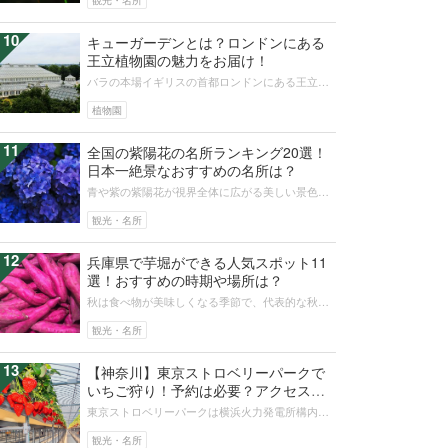
観光・名所
10
キューガーデンとは？ロンドンにある
王立植物園の魅力をお届け！
バラの本場イギリスの首都ロンドンにある王立植
物園、それがキューガーデンです。四季折々の植
栽、世界各地から収集された植物の詰...
植物園
11
全国の紫陽花の名所ランキング20選！
日本一絶景なおすすめの名所は？
青や紫の紫陽花が視界全体に広がる美しい景色を
堪能できる名所は全国にたくさんあります。雨が
降っていても楽しめる青や紫、緑色の...
観光・名所
12
兵庫県で芋堀ができる人気スポット11
選！おすすめの時期や場所は？
秋は食べ物が美味しくなる季節で、代表的な秋の
味覚にはさつまいもがあります。芋掘りに出かけ
て秋をさらに味わってみましょう。こ...
観光・名所
13
【神奈川】東京ストロベリーパークで
いちご狩り！予約は必要？アクセス
は？
東京ストロベリーパークは横浜火力発電所構内に
オープンした施設で、一年を通していちご狩りを
体験できます。この記事では、いちご...
観光・名所