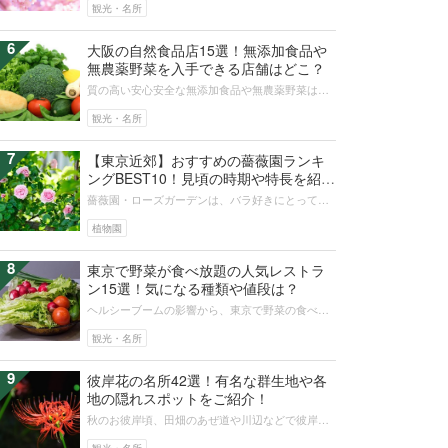
すがその美しさから日本のあちこちに...
観光・名所
6
大阪の自然食品店15選！無添加食品や
無農薬野菜を入手できる店舗はどこ？
質の高い安心安全な無添加食品や無農薬野菜はオ
ーガニックのお店 で購入するのがおすすめです。
大阪には心と体にやさしい健康食品...
観光・名所
7
【東京近郊】おすすめの薔薇園ランキ
ングBEST10！見頃の時期や特長を紹
介！
薔薇園・ローズガーデンは、バラ好きにとって一
度は行ってみたい観光スポットでしょう。薔薇園
は全国に多く存在しています。そこで...
植物園
8
東京で野菜が食べ放題の人気レストラ
ン15選！気になる種類や値段は？
ヘルシーブームの影響から、東京で野菜の食べ放
題ができるレストランが注目されています。サラ
ダバーやバイキング形式のレストラン...
観光・名所
9
彼岸花の名所42選！有名な群生地や各
地の隠れスポットをご紹介！
秋のお彼岸頃、田畑のあぜ道や川辺などで彼岸花
を見かけることがあるでしょう。真っ赤な彼岸花
は、吸い込まれるような不思議な魅力...