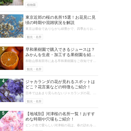
はたくさんの緑に囲まれた自然豊かな街なので
す。また、多様な植物園がたくさんあり...
植物園
2
東京近郊の桜の名所15選！お花見に見
頃の時期や混雑状況を解説
東京は都会でありながら緑豊かで、四季おりおり
の自然が生活と密接です。桜の時期になると桜の
名所に足を運び、親しい人たちと宴会...
観光・名所
3
早和果樹園で購入できるジュースは？
みかんを生産・加工する果樹園を紹
介！
和歌山県有田市にある早和果樹園をご存知です
か？有田みかんの生産、加工、販売までを手がけ
る注目企業です。今回は、早和果樹園で...
観光・名所
4
ジャカランダの花が見れるスポットは
どこ？花言葉などの特徴もご紹介！
日本ではあまり見られないジャカランダの花、特
徴や国内外の見頃時期と日本で見られる場所をご
紹介します。家庭で育てる場合の注意...
観光・名所
5
【地域別】河津桜の名所一覧！おすす
めな時期や穴場もご紹介！
ピンク色で愛らしい河津桜の花は、春の訪れを告
げる代表的な植物のひとつです。原産地は静岡で