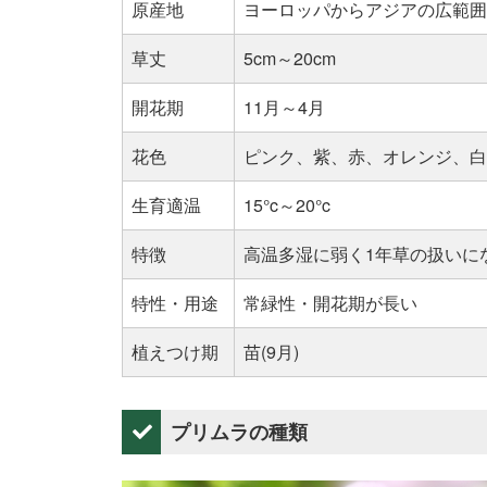
原産地
ヨーロッパからアジアの広範囲
草丈
5cm～20cm
開花期
11月～4月
花色
ピンク、紫、赤、オレンジ、白
生育適温
15°c～20°c
特徴
高温多湿に弱く1年草の扱いに
特性・用途
常緑性・開花期が長い
植えつけ期
苗(9月)
プリムラの種類