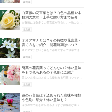
はいませんか？今回はそんな時にぴっ...
花言葉
6
白薔薇の花言葉とは？白色の品種や本
数別の意味・上手な贈り方まで紹介
白薔薇には数多くの花言葉が存在し、本数ごとに
意味が変わります。ギフトで利用するときには何
本のバラを贈るかにこだわると、より...
花言葉
7
オオアマナとは？その特徴や花言葉・
育て方をご紹介！開花時期はいつ？
オオアマナという花をご存知ですか？漢字では
「大甘菜」と書くので食べると美味しいのでは？
と思うかもしれませんが、とんでもない...
花言葉
8
芍薬の花言葉ってどんなの？怖い意味
をもつ色もあるの？色別にご紹介！
美しい女性のたとえにも使われる芍薬（シャクヤ
ク）の花は、色によってさまざまな花言葉を持ち
ます。芍薬の色ごとの花言葉について...
花言葉
9
蓮の花言葉は？込められた意味を種類
や色別に紹介！怖い意味も？
泥水の中で花を咲かせるようすが神秘的な蓮（ハ
ス）の花言葉は、凛としたものや優しい印象のも
のなどさまざまです。種類や色ごとに...