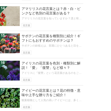
14
アマリリスの花言葉とは？赤・白・ピ
ンクなど色別の花言葉がある？
アマリリスの花言葉を知っていますか？凛と咲き
誇る大輪に込められた言葉や意味は、まさにアマ
リリスを体現するようなものでした。...
花言葉
15
サボテンの花言葉を種類別に紹介！ギ
フトにもおすすめのサボテンは？
サボテンの鉢植えは、部屋にひとつあると目を楽
しませてくれますね。最近はプレゼントの定番に
もなっています。たくさんの種類があ...
花言葉
16
アイリスの花言葉を色別・種類別に解
説！「愛」「復讐」など様々？
アイリスに『復讐』という花言葉があるのをご存
知ですか？『良い便り』や『愛』『伝令』など
『吉報』的な意味合いの花言葉が多い中...
花言葉
17
アイビーの花言葉とは？花の特徴・意
味や上手な贈り方をご紹介！
観葉植物として人気の高いアイビーには、多くの
品種があります。花言葉も多く、なかには贈り物
にも使えるよい意味の花言葉も存在し...
花言葉