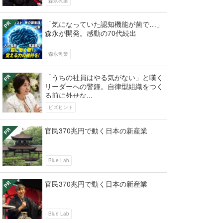
森永乳業
「気になっていた認知機能が菌で…」
森永が開発。感動の70代続出
森永乳業
「うちの社員はやる気がない」と嘆く
リーダーへの警鐘。自律型組織をつく
る前に外せな...
ビズヒント
官民370兆円で動く日本の新産業
Blue Lab
官民370兆円で動く日本の新産業
Blue Lab