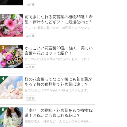
念日のプレゼントに欠かせません。その際には花
言葉も重視されますが、なかには贈り...
花言葉
2
前向きになれる花言葉の植物35選！希
望・夢叶うなどギフトに最適なのは？
ギフトに最適な花ですが、毎回同じような花を選
んだり、好みがわからなかったりと困ることもあ
りますね。そんなときは「希望」「夢...
花言葉
3
かっこいい花言葉20選！強く・美しい
言葉を花とセットで紹介！
多くの花には花言葉がつけられており、それぞれ
意味や思いが込められています。特に強くかっこ
いい花言葉を持つ花々は、受け取る相...
花言葉
4
桜の花言葉ってなに？桜にも花言葉が
ある？桜の種類別で花言葉は違う？
春になると日本中が美しい桜色に染まります。桜
の美しさをあらわすように、桜の花言葉も美しく
清らかです。そして、桜にはたくさん...
花言葉
5
「幸せ」の意味・花言葉をもつ植物12
選！お祝いにも喜ばれる花は？
家族や友人・仲間など「大切な人の幸せを願いた
い」「幸せな日々を一緒に過ごしたい」という方