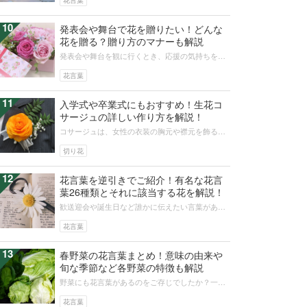
花言葉
10
発表会や舞台で花を贈りたい！どんな
花を贈る？贈り方のマナーも解説
発表会や舞台を観に行くとき、応援の気持ちを伝
えるなら花を贈るのがおすすめです。花束やアレ
ンジメントなど、シーンにあわせてい...
花言葉
11
入学式や卒業式にもおすすめ！生花コ
サージュの詳しい作り方を解説！
コサージュは、女性の衣装の胸元や襟元を飾る花
飾りです。なかでも生花コサージュは、フォーマ
ルな装いをさらにみずみずしく華やか...
切り花
12
花言葉を逆引きでご紹介！有名な花言
葉26種類とそれに該当する花を解説！
歓送迎会や誕生日など誰かに伝えたい言葉がある
ときに、直接いえない場合、花言葉に気持ちを託
すことがあるでしょう。花を選ぶより...
花言葉
13
春野菜の花言葉まとめ！意味の由来や
旬な季節など各野菜の特徴も解説
野菜にも花言葉があるのをご存じでしたか？一見
結び付きにくい野菜と花言葉ですが、実はいろい
ろな意味を持っています。今回は、そ...
花言葉