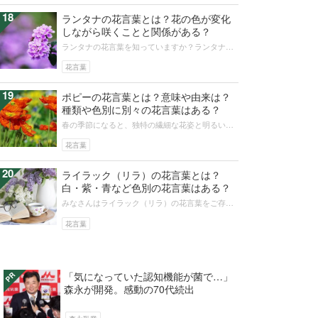
18
ランタナの花言葉とは？花の色が変化
しながら咲くことと関係がある？
ランタナの花言葉を知っていますか？ランタナ自
体をよく知らない、という人も多いかもしれませ
ん。ランタナという花には、色が変わ...
花言葉
19
ポピーの花言葉とは？意味や由来は？
種類や色別に別々の花言葉はある？
春の季節になると、独特の繊細な花姿と明るい花
色で多くの人を楽しませてくれるポピーの花。そ
んなポピーにはどんな品種や、どんな...
花言葉
20
ライラック（リラ）の花言葉とは？
白・紫・青など色別の花言葉はある？
みなさんはライラック（リラ）の花言葉をご存知
ですか？ライラック（リラ）は、とてもいい香り
で見た目も可愛らしく、花束にしてプ...
花言葉
「気になっていた認知機能が菌で…」
森永が開発。感動の70代続出