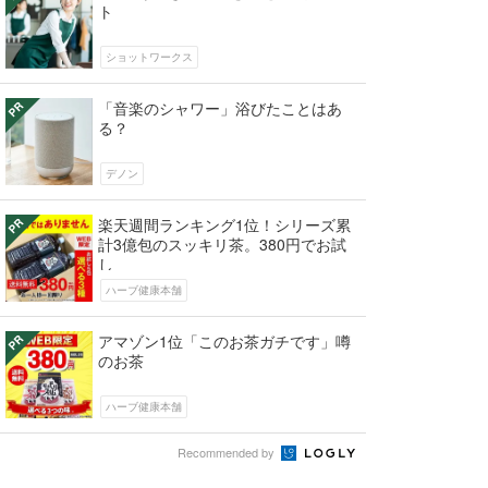
ト
ショットワークス
「音楽のシャワー」浴びたことはあ
る？
デノン
楽天週間ランキング1位！シリーズ累
計3億包のスッキリ茶。380円でお試
し
ハーブ健康本舗
アマゾン1位「このお茶ガチです」噂
のお茶
ハーブ健康本舗
Recommended by