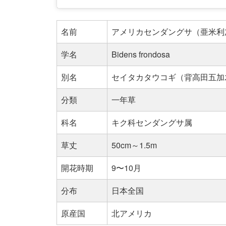
名前
アメリカセンダングサ（亜米利
学名
Bidens frondosa
別名
セイタカタウコギ（背高田五加
分類
一年草
科名
キク科センダングサ属
草丈
50cm～1.5m
開花時期
9〜10月
分布
日本全国
原産国
北アメリカ