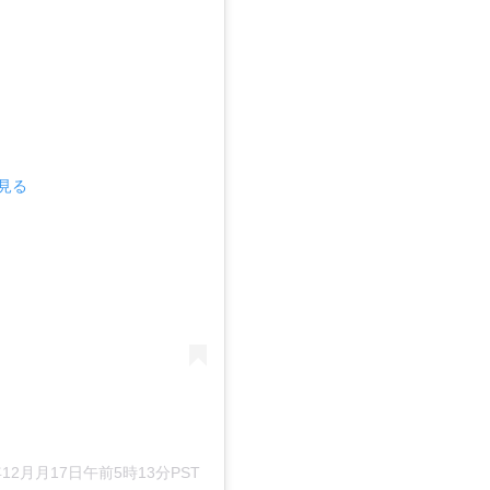
で見る
年12月月17日午前5時13分PST