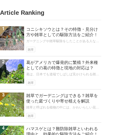
Article Ranking
1
コニシキソウとは？その特徴・見分け
方や雑草としての駆除方法をご紹介！
ガーデニングや雑草駆除をしたことがある人な
ら、夏になると驚くほど繁殖しているコニシキソ
ウを見付けたことがあるのではないでし...
雑草
2
葛がアメリカで爆発的に繁殖？外来種
としての葛の特徴と現地の対応は？
葛は、日本でも道端でしばしば見かけられる雑草
です。しかしアメリカでは、葛が外来種として大
繁殖しています。増えすぎた葛は在来...
雑草
3
雑草でガーデニングはできる？雑草を
使った庭づくりや寄せ植えを解説
雑草と呼ばれる植物の中には、かわいらしい花や
食べられる葉っぱのものもあります。増えすぎる
とガーデニングには邪魔な存在ですが...
雑草
4
ハマスゲとは？難防除雑草といわれる
理由と、効果的な駆除方法をご紹介！