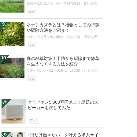
道端や庭に生えているイネ科雑草は、秋になると
穂がついた姿へ変わります。穂がつくことでどん
な種類かわからなかった雑草も見分け...
雑草
9
ネナシカズラとは？植物としての特徴
や駆除方法をご紹介！
ネナシカズラは他の植物に絡みつき、養分を吸収
して生きる寄生植物。しかし寄生して生きるのも
楽ではありません。寄生相手を探すた...
雑草
10
庭の雑草対策！予防から駆除まで雑草
を生えなくする方法を紹介
草木や花がいっぱいの庭は、緑に癒される大切な
空間です。しかし、庭に元気に生えてくる雑草た
ちに悩まされる方も多いのではないで...
雑草
クラファン5,600万円以上！話題のス
ピーカーを試してみた
デノン
1日だけ働きたい、を叶える求人サイ