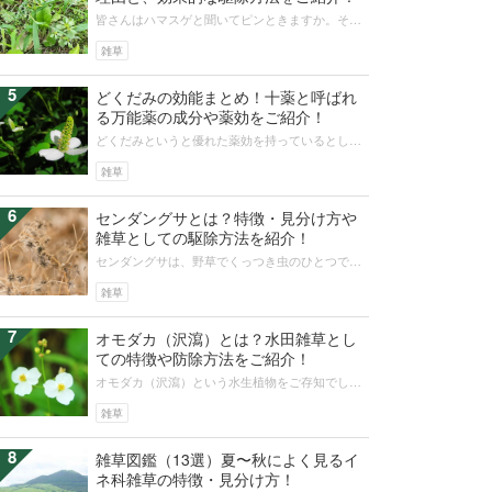
皆さんはハマスゲと聞いてピンときますか。その
姿を見ると毎日駆除している憎き雑草だとわかり
ます。ハマスゲの駆除方法は皆さん知...
雑草
5
どくだみの効能まとめ！十薬と呼ばれ
る万能薬の成分や薬効をご紹介！
どくだみというと優れた薬効を持っているとして
有名な植物で、その名前を知っている人も多いで
しょう。多くの効能を持っている薬草...
雑草
6
センダングサとは？特徴・見分け方や
雑草としての駆除方法を紹介！
センダングサは、野草でくっつき虫のひとつで
す。秋に花が咲いた後、とげとげの種子を付ける
植物です。また雑草として駆除の対象と...
雑草
7
オモダカ（沢瀉）とは？水田雑草とし
ての特徴や防除方法をご紹介！
オモダカ（沢瀉）という水生植物をご存知でしょ
うか。全国の水田やため池などに生息し、真っ白
な美しい花を咲かせますが、繁殖力が...
雑草
8
雑草図鑑（13選）夏〜秋によく見るイ
ネ科雑草の特徴・見分け方！