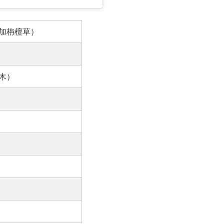
加栴檀草）
木）