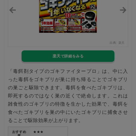
楽天
出典:
楽天
楽天
「毒餌剤タイプのゴキファイタープロ」は、中に入
った毒餌をゴキブリが巣に持ち帰ることでゴキブリ
の巣ごと駆除できます。毒餌を食べたゴキブリは、
即死するのではなく巣の近くで絶命します。これは
雑食性のゴキブリの特徴を生かした効果で、毒餌を
食べたゴキブリを巣の中にいたゴキブリに捕食させ
ることで駆除効果が上がります。
おすすめ
★★★
度