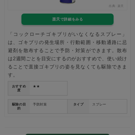
楽天
出典:
楽天
楽天
「コックローチゴキブリがいなくなるスプレー」
は、ゴキブリの発生場所・行動範囲・移動通路に忌
避剤を散布することで予防・対策ができます。散布
は2週間ごとを目安にするのがおすすめで、使い続け
ることで直接ゴキブリの姿を見なくても駆除できま
す。
おすすめ
★★
度
駆除の目
予防対策
タイプ
スプレー
的