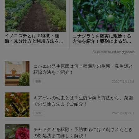
イノコズチとは？特徴・種
コナジラミを確実に駆除する
類・見分け方と利用方法をご
方法を紹介！薬剤による防除
紹介！
が効果的？
Recommended by
コバエの発生原因は何？種類別の生態・発生源と
駆除方法をご紹介！
害虫
2020年2月29日
キアゲハの幼虫とは？生態や飼育方法から、菜園
での防除方法までご紹介！
害虫
2020年2月29日
チャドクガを駆除・予防するには？刺されたとき
の対処法まで詳しく解説！