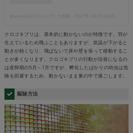
@salvia1127がシェアした投稿
-
2017年 6月月16日午前7時15分PDT
クロゴキブリは、基本的に動かないのが特徴です。羽が
生えているため飛ぶこともありますが、気温が下がると
動きが鈍くなり、飛ばないで床や壁を張って移動するこ
とが多くなります。クロゴキブリの行動が活発になるの
は産卵期の5月～7月ですが、孵化したばかりの幼虫は危
険を回避するため、動かないまま巣の中で過ごします。
駆除方法