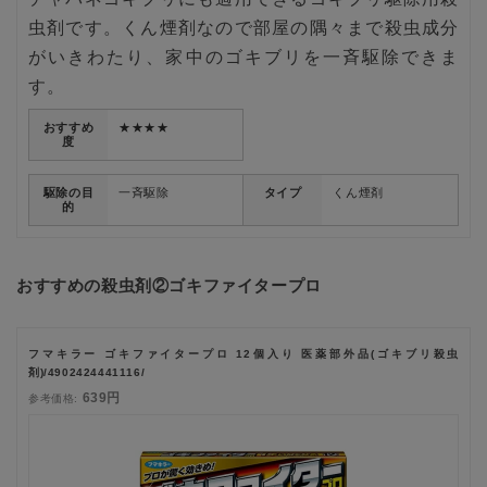
虫剤です。くん煙剤なので部屋の隅々まで殺虫成分
がいきわたり、家中のゴキブリを一斉駆除できま
す。
おすすめ
★★★★
度
駆除の目
一斉駆除
タイプ
くん煙剤
的
おすすめの殺虫剤②ゴキファイタープロ
フマキラー ゴキファイタープロ 12個入り 医薬部外品(ゴキブリ殺虫
剤)/4902424441116/
639円
参考価格: