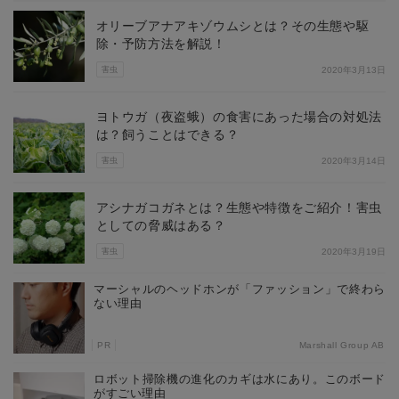
オリーブアナアキゾウムシとは？その生態や駆
除・予防方法を解説！
害虫
2020年3月13日
ヨトウガ（夜盗蛾）の食害にあった場合の対処法
は？飼うことはできる？
害虫
2020年3月14日
アシナガコガネとは？生態や特徴をご紹介！害虫
としての脅威はある？
害虫
2020年3月19日
マーシャルのヘッドホンが「ファッション」で終わら
ない理由
PR
Marshall Group AB
ロボット掃除機の進化のカギは水にあり。このボード
がすごい理由