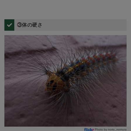
③体の硬さ
Photo by norio_nomura