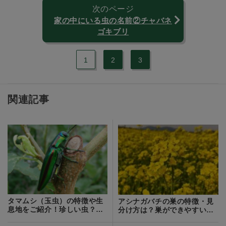
次のページ
家の中にいる虫の名前②チャバネ
ゴキブリ
1
2
3
関連記事
タマムシ（玉虫）の特徴や生
アシナガバチの巣の特徴・見
息地をご紹介！珍しい虫？人
分け方は？巣ができやすい家
や作物に害はない？
や場所の条件も解説！