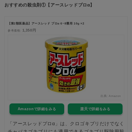
おすすめの殺虫剤①【アースレッドプロα】
【第2類医薬品】アースレッド プロα 6~8畳用 10g ×2
1,350円
参考価格:
出典:
Amazon
Amazon
楽天
「アースレッドプロα」は、クロゴキブリだけでなく
チャバネゴキブリにも適用できるゴキブリ駆除用殺