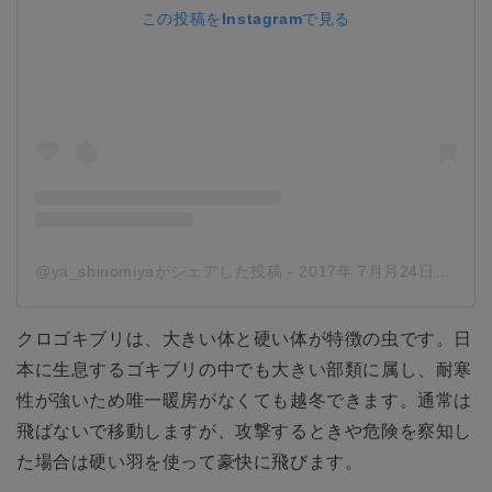
この投稿をInstagramで見る
@ya_shinomiyaがシェアした投稿
-
2017年 7月月24日午前9時35分PDT
クロゴキブリは、大きい体と硬い体が特徴の虫です。日
本に生息するゴキブリの中でも大きい部類に属し、耐寒
性が強いため唯一暖房がなくても越冬できます。通常は
飛ばないで移動しますが、攻撃するときや危険を察知し
た場合は硬い羽を使って豪快に飛びます。