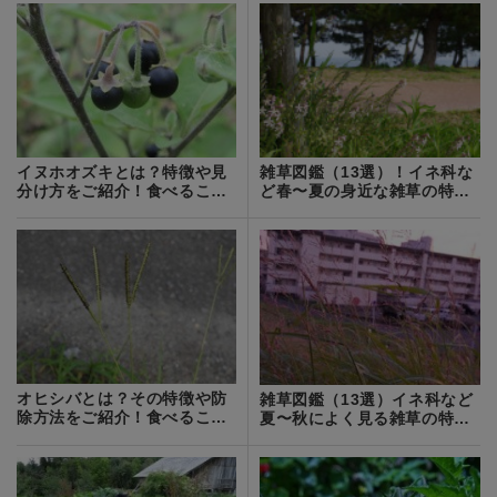
イヌホオズキとは？特徴や見
雑草図鑑（13選）！イネ科な
分け方をご紹介！食べること
ど春〜夏の身近な雑草の特
もできる？
徴・見分け方！
オヒシバとは？その特徴や防
雑草図鑑（13選）イネ科など
除方法をご紹介！食べること
夏〜秋によく見る雑草の特
はできる？
徴・見分け方！