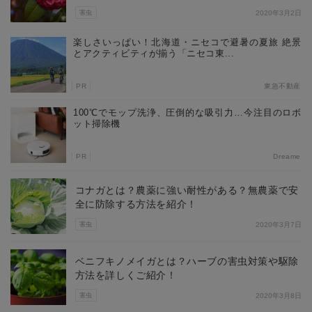
害虫
2020年3月2日
楽しさいっぱい！北海道・ニセコで避暑の夏旅 絶景
とアクティビティが揃う「ニセコ東...
PR
東急不動産
100℃でモップ洗浄、圧倒的な吸引力…今注目のロボ
ット掃除機
PR
Dreame
コナガとは？農薬に強い耐性がある？無農薬で安
全に防除する方法を紹介！
害虫
2020年3月7日
ベニフキノメイガとは？ハーブの害虫対策や駆除
方法を詳しくご紹介！
害虫
2020年3月8日