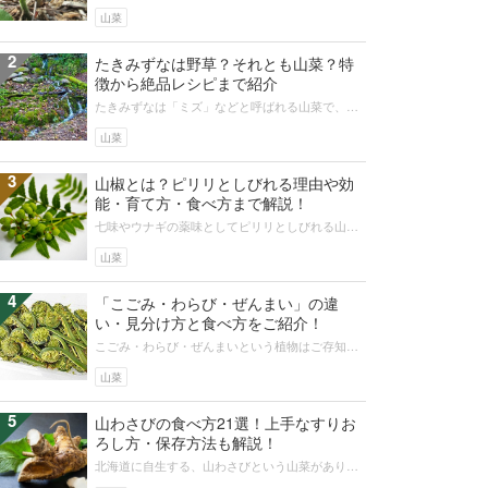
ノメなどと並び、天ぷらなどの食材にぴったりで
す。この記事では、山菜ウドの採り方...
山菜
2
たきみずなは野草？それとも山菜？特
徴から絶品レシピまで紹介
たきみずなは「ミズ」などと呼ばれる山菜で、水
のきれいな場所で自生しています。あくが少な
く、しゃきしゃきの食感が楽しい山菜で...
山菜
3
山椒とは？ピリリとしびれる理由や効
能・育て方・食べ方まで解説！
七味やウナギの薬味としてピリリとしびれる山椒
は、生薬としての効能が古くから知られ、すりこ
木などとしても利用されてきました。...
山菜
4
「こごみ・わらび・ぜんまい」の違
い・見分け方と食べ方をご紹介！
こごみ・わらび・ぜんまいという植物はご存知で
すか？「違いがわからない」という方、必見で
す！ここでは、この3つの植物の違いと...
山菜
5
山わさびの食べ方21選！上手なすりお
ろし方・保存方法も解説！
北海道に自生する、山わさびという山菜がありま
す。普段よく目にする緑色のわさびの仲間ですが