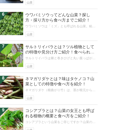
色は白く、育つ環境が違います。食べ...
山菜
6
ウワバミソウってどんな山菜？探し
方・採り方から食べ方までご紹介！
ウワバミソウは「ミズ」とも呼ばれる山菜。粘り
気が特徴のクセがなく食べやすい食材です。さら
に生息場所や特徴を押さえれば、意外...
山菜
7
サルトリイバラとは？ツル植物として
の特徴や見分け方ご紹介！食べられ
る？
サルトリイバラは棘と巻きひげと丸い葉っぱが特
徴のツル植物。身近な林縁に生え、かしわ餅の葉
っぱにも利用されてきました。山菜サ...
山菜
8
ネマガリダケとは？味はタケノコ？山
菜としての特徴や食べ方を紹介！
ネマガリダケ（根曲がり竹）は、茎が根元から曲
がっているチシマザサ（千島笹）の若芽のことを
指します。ヒメタケ（姫竹）と呼ぶ地...
山菜
9
コシアブラとは？山菜の女王とも呼ば
れる植物の概要と食べ方をご紹介！
コシアブラという山菜をご存じですか？山菜の王
様と呼ばれるタラの芽と同じウコギ科の植物で、
山菜の女王とも呼ばれています。この...