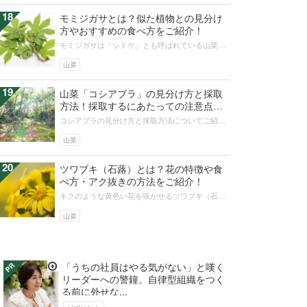
18
モミジガサとは？似た植物との見分け
方やおすすめの食べ方をご紹介！
モミジガサは「シドケ」とも呼ばれている山菜
で、葉の形がモミジに似ているため「モミジガ
サ」という名前で親しまれています。独特...
山菜
19
山菜「コシアブラ」の見分け方と採取
方法！採取するにあたっての注意点も
解説！
コシアブラの見分け方と採取方法についてご紹介
します。コシアブラは春を旬に迎える山菜で、
「山菜の情報」とも呼ばれるほどおいし...
山菜
20
ツワブキ（石蕗）とは？花の特徴や食
べ方・アク抜きの方法をご紹介！
キクのような黄色い花を咲かせるツワブキ（石
蕗）は、寒い時期に花が咲くので冬を彩る植物と
して日本庭園や盆栽に利用されますが、...
山菜
「うちの社員はやる気がない」と嘆く
リーダーへの警鐘。自律型組織をつく
る前に外せな...