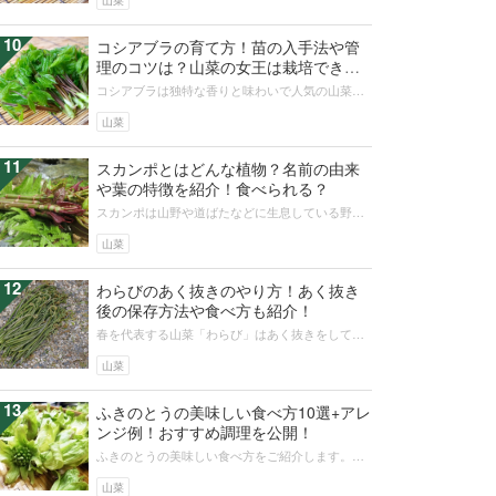
山菜
10
コシアブラの育て方！苗の入手法や管
理のコツは？山菜の女王は栽培でき
る？
コシアブラは独特な香りと味わいで人気の山菜で
す。鉢植えなどで栽培することもできますが、時
期ごとの管理などでちょっとしたコツ...
山菜
11
スカンポとはどんな植物？名前の由来
や葉の特徴を紹介！食べられる？
スカンポは山野や道ばたなどに生息している野草
です。大変繁殖力が高く、世界の侵略的外来種ワ
ースト100にも選出されています。...
山菜
12
わらびのあく抜きのやり方！あく抜き
後の保存方法や食べ方も紹介！
春を代表する山菜「わらび」はあく抜きをしてか
ら調理する必要があります。わらびのあく抜き
は、重曹を使った茹で方や塩漬けによる...
山菜
13
ふきのとうの美味しい食べ方10選+アレ
ンジ例！おすすめ調理を公開！
ふきのとうの美味しい食べ方をご紹介します。ふ
きのとう味噌やおひたし・煮物など伝統の食べ方
から、あっと驚く洋風レシピまで。春...
山菜