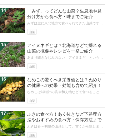
14
「みず」ってどんな山菜？生息地や見
分け方から食べ方・味までご紹介！
みずは主に東北地方で食べられてきた山菜です。
クセのない味と食べられる期間が長いことから、
地元では「山菜の王様」と呼ばれてい...
山菜
15
アイヌネギとは？北海道などで採れる
山菜の概要やレシピを一挙ご紹介！
あまり聞きなじみのない「アイヌネギ」という名
前の山菜。ところが「行者ニンニク」と聞いた
ら、おいしい山菜とイメージする人も多...
山菜
16
なめこの驚くべき栄養価とは？ぬめり
の健康への効果・効能も含めて紹介！
なめこは味噌汁の具や和え物などで食べることの
多いキノコです。なめこはキノコのなかでもぬめ
りがあるのが特徴で、このぬめりに栄...
山菜
17
ふきの食べ方！あく抜きなど下処理方
法やおすすめの食べ方・保存方法まで
ふきは春～初夏の山菜として、古くから親しまれ
てきました。一方であくが強いため、下処理に手
間がかかる食材です。そもそも下処理...
山菜