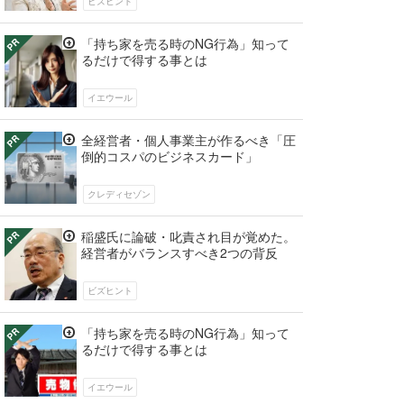
ビズヒント
「持ち家を売る時のNG行為」知って
るだけで得する事とは
イエウール
全経営者・個人事業主が作るべき「圧
倒的コスパのビジネスカード」
クレディセゾン
稲盛氏に論破・叱責され目が覚めた。
経営者がバランスすべき2つの背反
ビズヒント
「持ち家を売る時のNG行為」知って
るだけで得する事とは
イエウール