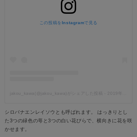
この投稿をInstagramで見る
jakou_kawa(@jakou_kawa)がシェアした投稿
-
2019年 6月月15日午前7時12分PDT
シロバナエンレイソウとも呼ばれます。 はっきりとし
た3つの緑色の萼と3つの白い花びらで、横向きに花を咲
かせます。