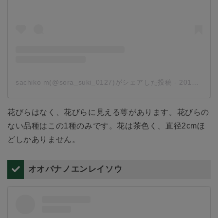
sachiko m(@sora_suki_0127)がシェアした投稿
-
2019年 5月月5日午前4時25分PDT
花びらはなく、花びらに見える萼があります。花びらの
ない品種はこの1種のみです。花は茶色く、直径2cmほ
どしかありません。
オオバナノエンレイソウ