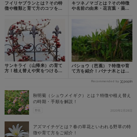
フイリヤブランとは？その特
キツネノマゴとは？その特徴
徴や種類と育て方のコツをご
や名前の由来・花言葉・薬効
紹介！
などをご紹介！
サンキライ（山帰来）の育て
バショウ（芭蕉）？特徴や育
方！植え替えや実をつけるコ
て方を紹介！バナナ木とはど
ツなどを解説！
う違う？
Recommended by
秋明菊（シュウメイギク）とは？特徴や植え替え
の時期・手順を解説！
野花
2020年2月28日
アズマイチゲとは？春の草花といわれる野草の特
徴や育て方をご紹介！