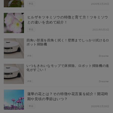
野花
2020年2月29日
ヒルザキツキミソウの特徴と育て方！ツキミソウ
との違いを含めて紹介！
野花
2021年5月3日
四角い部屋を四角く拭く！壁際までしっかり拭けるロ
ボット掃除機
PR
Dreame
いつもきれいなモップで床掃除。ロボット掃除機の進
化がすごい！
PR
Dreame
蓮華の花とは？その特徴や花言葉を紹介！開花時
期や見頃の季節はいつ？
野花
2020年2月29日