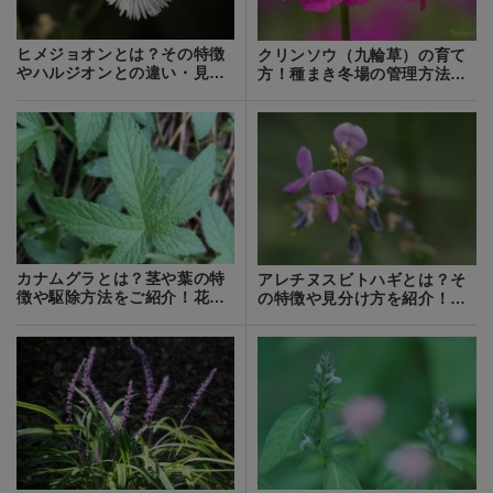
ヒメジョオンとは？その特徴
クリンソウ（九輪草）の育て
やハルジオンとの違い・見分
方！種まき冬場の管理方法な
け方を解説！
どをご紹介！
カナムグラとは？茎や葉の特
アレチヌスビトハギとは？そ
徴や駆除方法をご紹介！花粉
の特徴や見分け方を紹介！ひ
症の原因にもなる？
っつき虫の一種？