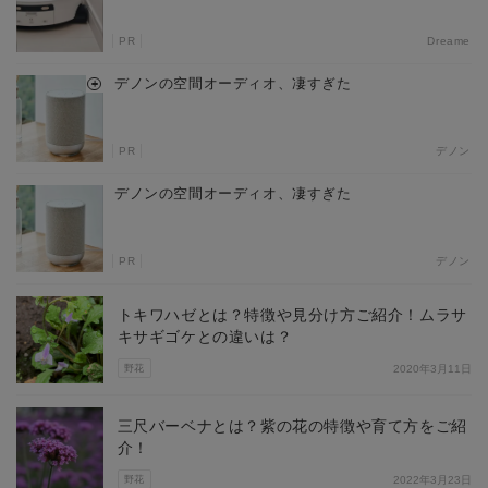
PR
Dreame
デノンの空間オーディオ、凄すぎた
PR
デノン
デノンの空間オーディオ、凄すぎた
PR
デノン
トキワハゼとは？特徴や見分け方ご紹介！ムラサ
キサギゴケとの違いは？
野花
2020年3月11日
三尺バーベナとは？紫の花の特徴や育て方をご紹
介！
野花
2022年3月23日