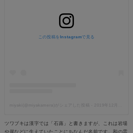
この投稿をInstagramで見る
miyaki(@miyakamera)がシェアした投稿
-
2019年12月月16日午後2時03分PST
ツワブキは漢字では「石蕗」と書きますが、これは岩場
や崖などに生えていたことにちなんだ名前です。和の雰