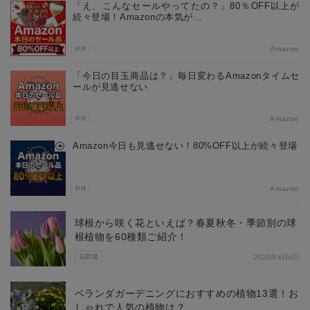
「え、こんなセールやってたの？」80％OFF以上が
続々登場！Amazonの本気が...
PR
Amazon
「今日の目玉商品は？」毎日変わるAmazonタイムセ
ールが見逃せない
PR
Amazon
Amazon今日も見逃せない！80%OFF以上が続々登場
PR
Amazon
球根から咲く花といえば？春夏秋冬・季節別の球
根植物を60種類ご紹介！
花図鑑
2020年4月6日
ベランダガーデニングにおすすめの植物13選！お
しゃれで人気の植物は？