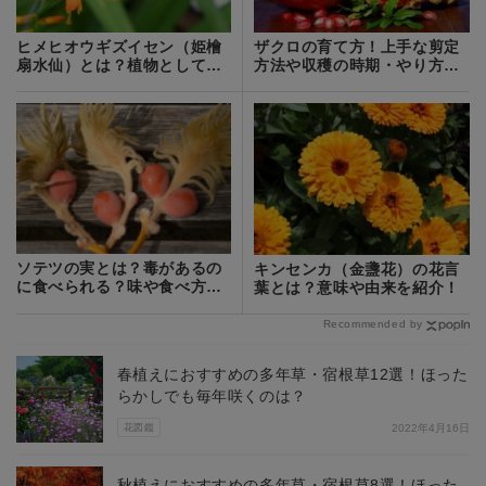
ヒメヒオウギズイセン（姫檜
ザクロの育て方！上手な剪定
扇水仙）とは？植物としての
方法や収穫の時期・やり方な
特徴と育て方を解説！
どをご紹介！
ソテツの実とは？毒があるの
キンセンカ（金盞花）の花言
に食べられる？味や食べ方を
葉とは？意味や由来を紹介！
紹介
Recommended by
春植えにおすすめの多年草・宿根草12選！ほった
らかしでも毎年咲くのは？
花図鑑
2022年4月16日
秋植えにおすすめの多年草・宿根草8選！ほった