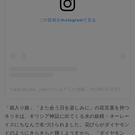
この投稿をInstagramで見る
Yuka(@yuka._fuku)がシェアした投稿
-
2019年12月月18日午前2時58分PST
「箱入り娘」「また会う日を楽しみに」の花言葉を持つ
ネリネは、ギリシア神話に出てくる水の妖精・ネーレー
イスにちなんで名づけられました。花びらがダイヤモン
ドのようにきらきらと輝くようすから、「ダイヤモン