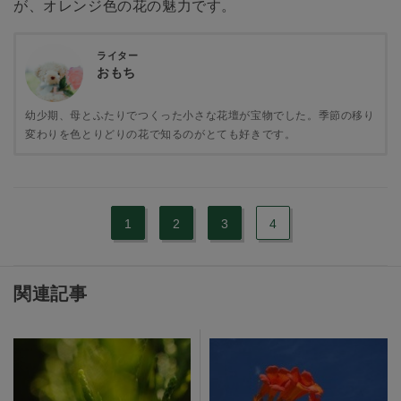
が、オレンジ色の花の魅力です。
ライター
おもち
幼少期、母とふたりでつくった小さな花壇が宝物でした。季節の移り
変わりを色とりどりの花で知るのがとても好きです。
1
2
3
4
関連記事