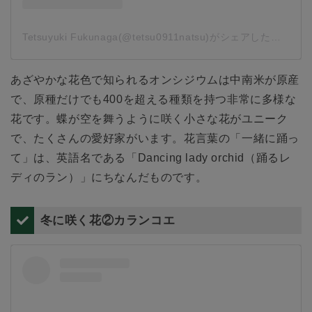
Tetsuyuki Fukunaga(@tetsu0911natsu)がシェアした投稿
-
2
あざやかな花色で知られるオンシジウムは中南米が原産
で、原種だけでも400を超える種類を持つ非常に多様な
花です。蝶が空を舞うように咲く小さな花がユニーク
で、たくさんの愛好家がいます。花言葉の「一緒に踊っ
て」は、英語名である「Dancing lady orchid（踊るレ
ディのラン）」にちなんだものです。
冬に咲く花②カランコエ