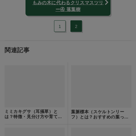
もみの木に代わるクリスマスツリ
ー④ 落葉樹
1
2
関連記事
ミミカキグサ（耳掻草）と
葉脈標本（スケルトンリー
は？特徴・見分け方や育て方
フ）とは？おすすめの葉っぱ
をご紹介！
や作り方を解説！