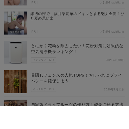
PR
小学館Gravidia.jp
海辺の街で、福井梨莉華のドキッとする魅力全開！ひ
と夏の思い出
PR
小学館Gravidia.jp
とにかく花粉を除去したい！花粉対策に効果的な
空気清浄機ランキング！
インテリア・DIY
2020年3月9日
目隠しフェンスの人気TOP6！おしゃれにプライ
バシーを確保しよう
インテリア・DIY
2020年3月11日
自家製ドライフルーツの作り方！乾燥させる方法
やレシピ・手順をご紹介！
インテリア・DIY
2020年3月13日