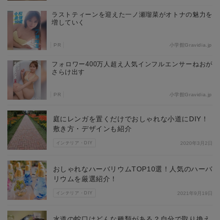
ラストティーンを迎えた一ノ瀬瑠菜がオトナの魅力を
増していく
PR
小学館Gravidia.jp
フォロワー400万人超え人気インフルエンサーねおが
さらけ出す
PR
小学館Gravidia.jp
庭にレンガを置くだけでおしゃれな小道にDIY！
敷き方・デザインも紹介
インテリア・DIY
2020年3月2日
おしゃれなハーバリウムTOP10選！人気のハーバ
リウムを厳選紹介！
インテリア・DIY
2021年9月19日
水道の蛇口はどんな種類がある？自分で取り換え