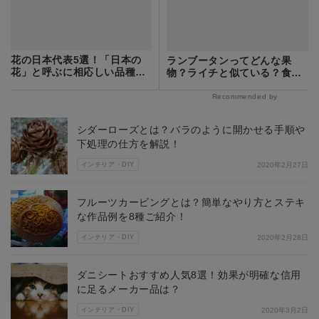
花の日本代表5選！「日本の
ランブータンってどんな果
花」と呼ぶに相応しい品種と
物？ライチと似ている？食べ
花言葉をご紹介！
方も詳しく解説
Recommended by
シダーローズとは？バラのように開かせる手順や
下処理の仕方を解説！
インテリア・DIY
2020年2月27日
フルーツカービングとは？簡単なやり方とステキ
な作品例を8種ご紹介！
インテリア・DIY
2020年2月28日
ダニシートおすすめ人気8選！効果が明確な信用
に足るメーカー品は？
インテリア・DIY
2020年3月2日