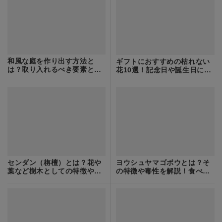
和風な庭を作り出す方法と
ギフトにおすすめの枯れない
は？取り入れるべき要素と実
花10選！記念日や誕生日に大
際の作り方をご紹介！
切な人に渡そう
センダン（栴檀）とは？花や
ヨウシュヤマゴボウとは？そ
葉など樹木としての特徴や育
の特徴や毒性を解説！食べる
て方をご紹介！
と危険？