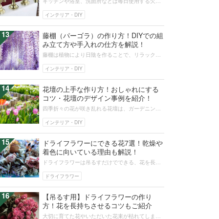
キッチンや浴室、洗面所などは毎日使用する欠か
せない場所です。そんな水回りの機能性を高める
水栓の種類がいくつかあるのをご存知...
インテリア・DIY
13
藤棚（パーゴラ）の作り方！DIYでの組
み立て方や手入れの仕方を解説！
藤棚は植物により日陰を作ることで、リラックス
できる憩いの場所です。初心者でも簡単にできる
藤棚の作り方や、長持ちさせる手入れ...
インテリア・DIY
14
花壇の上手な作り方！おしゃれにする
コツ・花壇のデザイン事例を紹介！
四季折々の花が咲き乱れる花壇は、ガーデニング
する人はもちろん訪れる人の心を和ませてくれる
存在です。花壇の作り方はいろいろあ...
インテリア・DIY
15
ドライフラワーにできる花7選！乾燥や
着色に向いている理由も解説！
ドライフラワーは吊るすだけでできる、花を長持
ちさせる方法です。お祝いにもらった花束などを
ドライフラワーにしたり、さらに小さ...
ドライフラワー
16
【吊るす用】ドライフラワーの作り
方！花を長持ちさせるコツもご紹介
大切に育てた花やいただいた花束が枯れてしまう