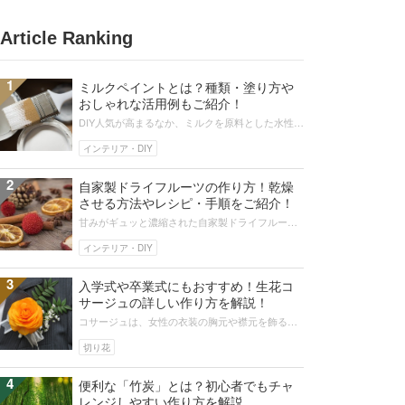
Article Ranking
1
ミルクペイントとは？種類・塗り方や
おしゃれな活用例もご紹介！
DIY人気が高まるなか、ミルクを原料とした水性塗
料、ターナーのミルクペイントが注目されていま
す。ミルクペイントはその種類も...
インテリア・DIY
2
自家製ドライフルーツの作り方！乾燥
させる方法やレシピ・手順をご紹介！
甘みがギュッと濃縮された自家製ドライフルーツ
の作り方をご紹介します。ドライフルーツ向けの
果物、電子レンジやオーブンでのかん...
インテリア・DIY
3
入学式や卒業式にもおすすめ！生花コ
サージュの詳しい作り方を解説！
コサージュは、女性の衣装の胸元や襟元を飾る花
飾りです。なかでも生花コサージュは、フォーマ
ルな装いをさらにみずみずしく華やか...
切り花
4
便利な「竹炭」とは？初心者でもチャ
レンジしやすい作り方を解説