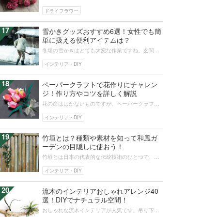
のは寂しいですね。そんなときは、ドライフラワ
ーにして長く楽しみましょう。基本の...
ドライフラワー
17
雪かきグッズおすすめ6選！女性でも簡
単に扱える便利アイテムは？
冬場の雪かきはとても大変な作業ですね。玄関先
や庭の雪かきが少しでも楽になるように、おすす
めの便利な道具をご紹介します。この...
インテリア・DIY
18
ペーパークラフトで花作りにチャレン
ジ！作り方やコツを詳しく解説
花の命ははかないものですが、ペーパークラフト
の花なら長く飾れます。素材にする用紙は折り
紙、画用紙、クレープペーパーなどさま...
インテリア・DIY
19
竹垣とは？種類や素材を知って和風ガ
ーデンの目隠しに使おう！
竹垣とは日本の代表的な伝統技術のひとつで、寺
や城など日本のあちこちに使われており、目にす
る機会も多いでしょう。種類が豊富で...
インテリア・DIY
20
流木のインテリアおしゃれアレンジ40
選！DIYでナチュラル空間！
おしゃれな流木インテリアが人気です。吊り下げ
や壁掛けなど、空間をいかした飾り方もできます