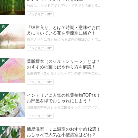
竹炭は、インドアでもアウトドアでも活躍する場
面が多くあります。便利で役立つ竹炭を手作りし
てみましょう。初心者でも簡単でチャ...
インテリア・DIY
5
「彼岸入り」とは？時期・意味やお供
えに向いている花を季節別に紹介！
彼岸入りとは春と秋にある彼岸の初日のことで
す。彼岸の時期には、先祖供養のために仏壇の掃
除や墓参りなど、さまざまな風習があり...
インテリア・DIY
6
葉脈標本（スケルトンリーフ）とは？
おすすめの葉っぱや作り方を解説！
葉脈標本（スケルトンリーフ）の作り方をご存知
ですか？特別な材料を使わず、家にあるものや、
ドラッグストアや100均ショップな...
インテリア・DIY
7
インテリアに人気の観葉植物TOP10！
お部屋を緑でおしゃれにしよう！
お部屋の中をおしゃれに飾るインテリアアイテム
として人気の観葉植物には数多くの種類がありま
す。そのなかでもインテリアにぴった...
インテリア・DIY
8
簡易温室・ミニ温室のおすすめ12選！
おしゃれで人気な小型温室はどれ？