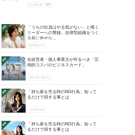
よ。流木の枝はホームセンターでも販...
インテリア・DIY
「うちの社員はやる気がない」と嘆く
リーダーへの警鐘。自律型組織をつく
る前に外せな...
ビズヒント
全経営者・個人事業主が作るべき「圧
倒的コスパのビジネスカード」
クレディセゾン
「持ち家を売る時のNG行為」知って
るだけで得する事とは
イエウール
「持ち家を売る時のNG行為」知って
るだけで得する事とは