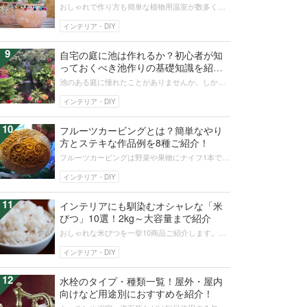
おしゃれで作り方も簡単な植物用温室が数多く販
売されています。この記事では使用されている素
材による温室ごとの特徴や、室内・屋...
インテリア・DIY
9
自宅の庭に池は作れるか？初心者が知
っておくべき池作りの基礎知識を紹
介！
池のある庭に憧れたことがありませんか。しかし
いざ実現しようとしても工事費用がかかったり、
作り方がわからないと諦めていません...
インテリア・DIY
10
フルーツカービングとは？簡単なやり
方とステキな作品例を8種ご紹介！
フルーツカービングは野菜や果物にナイフ1本で繊
細な彫刻を施す、タイ王宮に受け継がれた伝統工
芸です。話題のアーティスト岳さん...
インテリア・DIY
11
インテリアにも馴染むオシャレな「米
びつ」10選！2kg～大容量まで紹介
おしゃれな米びつを一挙10商品ご紹介します。米
びつを使うメリットやデメリット、おすすめの保
管場所もしっかりご説明。容量や使...
インテリア・DIY
12
水栓のタイプ・種類一覧！屋外・屋内
向けなど用途別におすすめを紹介！