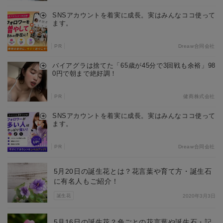
SNSアカウントを着実に成長。実はみんなココ使って
ます。
PR
Dreaw合同会社
バイアグラは捨てた「65歳が45分で3回戦も余裕」98
0円で朝まで絶好調！
PR
健商株式会社
SNSアカウントを着実に成長。実はみんなココ使って
ます。
PR
Dreaw合同会社
5月20日の誕生花とは？花言葉や育て方・誕生石
に有名人もご紹介！
誕生花
2020年3月3日
5月16日の誕生花？色ごとの花言葉や誕生石・記