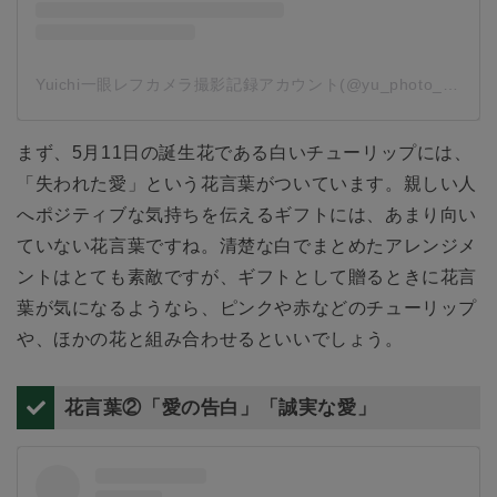
Yuichi一眼レフカメラ撮影記録アカウント(@yu_photo_active)がシェアした投稿
まず、5月11日の誕生花である白いチューリップには、
「失われた愛」という花言葉がついています。親しい人
へポジティブな気持ちを伝えるギフトには、あまり向い
ていない花言葉ですね。清楚な白でまとめたアレンジメ
ントはとても素敵ですが、ギフトとして贈るときに花言
葉が気になるようなら、ピンクや赤などのチューリップ
や、ほかの花と組み合わせるといいでしょう。
花言葉②「愛の告白」「誠実な愛」