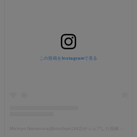
この投稿をInstagramで見る
Michiyo Nakamura(@michiyo1842)がシェアした投稿
-
2019