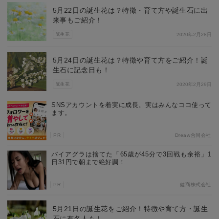
5月22日の誕生花は？特徴・育て方や誕生石に出
来事もご紹介！
誕生花
2020年2月28日
5月24日の誕生花は？特徴や育て方をご紹介！誕
生石に記念日も！
誕生花
2020年2月29日
SNSアカウントを着実に成長。実はみんなココ使って
ます。
PR
Dreaw合同会社
バイアグラは捨てた「65歳が45分で3回戦も余裕」1
日31円で朝まで絶好調！
PR
健商株式会社
5月21日の誕生花をご紹介！特徴や育て方・誕生
石に有名人も！