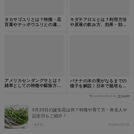
タカサゴユリとは？特徴・花
キダチアロエとは？利用方法
言葉やテッポウユリとの違い
や原液の飲み方、効果・効能
をご紹介！
などを紹介！
アメリカセンダングサとは？
バナナの木の実がなるまでの
雑草としての特徴や駆除方法
様子を解説！日本で栽培もで
をご紹介！
きる？
Recommended by
5月23日の誕生花は何？特徴や育て方・有名人や
記念日もご紹介！
誕生花
2020年2月27日