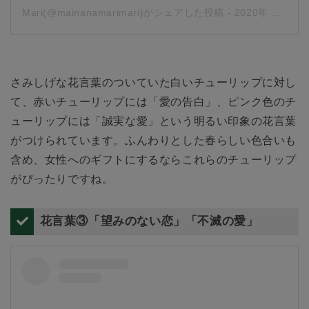
Mari(@mainanamarimari)がシェアした投稿
-
2020年 2月月11日午前12時47分PST
さみしげな花言葉のついていた白いチューリップに対し
て、赤いチューリップには「愛の告白」、ピンク色のチ
ューリップには「誠実な愛」という明るい印象の花言葉
がつけられています。ふんわりとした春らしい色合いも
含め、女性へのギフトにするならこれらのチューリップ
がぴったりですね。
花言葉③「望みのない恋」「不滅の愛」