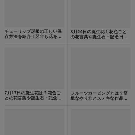
チューリップ球根の正しい保
8月24日の誕生花！花色ごと
存方法を紹介！翌年も花を咲
の花言葉や誕生石・記念日も
かせるコツは？
ご紹介！
7月17日の誕生花は？花色ご
フルーツカービングとは？簡
との花言葉や誕生石・記念日
単なやり方とステキな作品例
もご紹介！
を8種ご紹介！