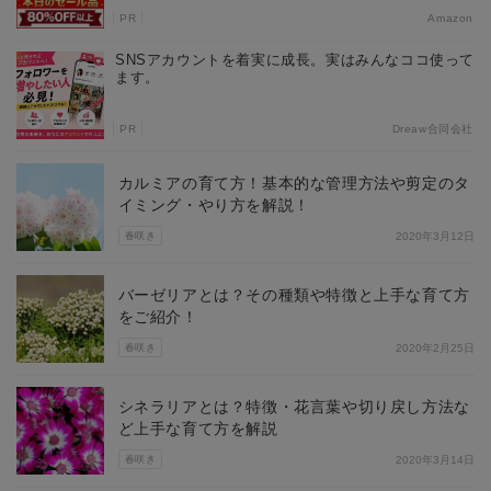
PR
Amazon
SNSアカウントを着実に成長。実はみんなココ使って
ます。
PR
Dreaw合同会社
カルミアの育て方！基本的な管理方法や剪定のタ
イミング・やり方を解説！
春咲き
2020年3月12日
バーゼリアとは？その種類や特徴と上手な育て方
をご紹介！
春咲き
2020年2月25日
シネラリアとは？特徴・花言葉や切り戻し方法な
ど上手な育て方を解説
春咲き
2020年3月14日