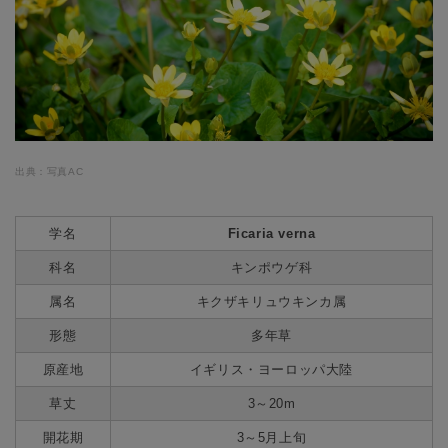
出典：写真AC
学名
Ficaria verna
科名
キンポウゲ科
属名
キクザキリュウキンカ属
形態
多年草
原産地
イギリス・ヨーロッパ大陸
草丈
3～20m
開花期
3～5月上旬