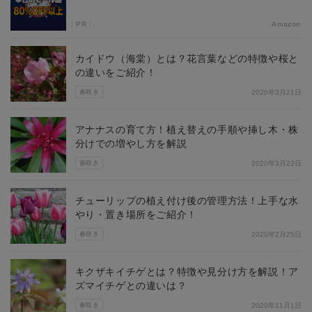
PR
Amazon
カイドウ（海棠）とは？花言葉などの特徴や桜と
の違いをご紹介！
春咲き
2020年3月21日
アナナスの育て方！植え替えの手順や挿し木・株
分けでの増やし方を解説
春咲き
2020年3月22日
チューリップの植え付け後の管理方法！上手な水
やり・置き場所をご紹介！
春咲き
2020年2月25日
キクザキイチゲとは？特徴や見分け方を解説！ア
ズマイチゲとの違いは？
春咲き
2020年11月1日