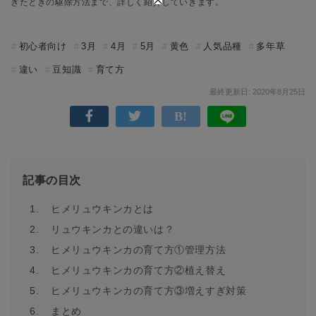
ぎたときの駆除方法まで、詳しく紹介していきます。
初心者向け
3月
4月
5月
黄色
人気品種
多年草
違い
豆知識
育て方
最終更新日: 2020年8月25日
記事の目次
1.
ヒメリュウキンカとは
2.
リュウキンカとの違いは？
3.
ヒメリュウキンカの育て方①管理方法
4.
ヒメリュウキンカの育て方②植え替え
5.
ヒメリュウキンカの育て方③増えすぎ対策
6.
まとめ