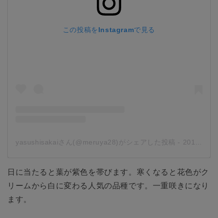
この投稿をInstagramで見る
yasushisakaiさん(@meruya28)がシェアした投稿
-
2018年 3月月2日午前1時59分PST
日に当たると葉が紫色を帯びます。寒くなると花色がク
リームから白に変わる人気の品種です。一重咲きになり
ます。