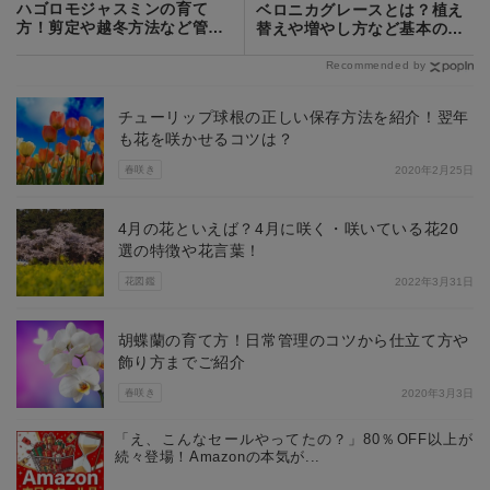
ハゴロモジャスミンの育て
ベロニカグレースとは？植え
方！剪定や越冬方法など管理
替えや増やし方など基本の育
のコツを解説！
て方を紹介！
Recommended by
チューリップ球根の正しい保存方法を紹介！翌年
も花を咲かせるコツは？
春咲き
2020年2月25日
4月の花といえば？4月に咲く・咲いている花20
選の特徴や花言葉！
花図鑑
2022年3月31日
胡蝶蘭の育て方！日常管理のコツから仕立て方や
飾り方までご紹介
春咲き
2020年3月3日
「え、こんなセールやってたの？」80％OFF以上が
続々登場！Amazonの本気が...