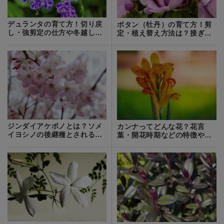
デュランタの育て方！切り戻
ボタン（牡丹）の育て方！剪
し・強剪定の仕方や冬越し対
定・植え替え方法は？接ぎ木
策をご紹介
のコツも紹介
ジンダイアケボノとは？ソメ
カンナってどんな花？花言
イヨシノの後継種とされる桜
葉・開花時期などの特徴や育
の概要をご紹介！
て方をご紹介！