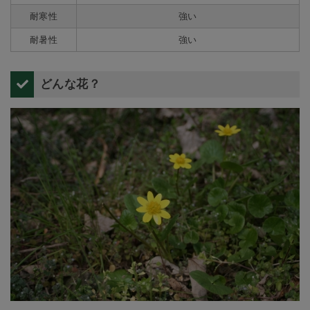
耐寒性
強い
耐暑性
強い
どんな花？