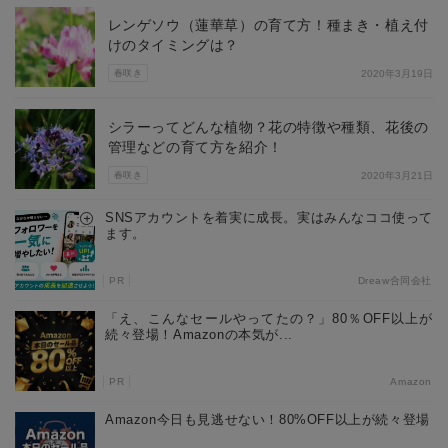
レンゲソウ（蓮華草）の育て方！種まき・植え付
けのタイミングは？
春咲き
2020年3月19日
シラーってどんな植物？花の特徴や種類、花後の
管理などの育て方を紹介！
春咲き
2020年3月21日
SNSアカウントを着実に成長。実はみんなココ使って
ます。
PR
Dreaw合同会社
「え、こんなセールやってたの？」80％OFF以上が
続々登場！Amazonの本気が...
PR
Amazon
Amazon今日も見逃せない！80%OFF以上が続々登場