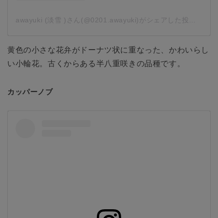
awayuki (淡雪 )さん(@0201.awayuki)がシェアした投稿
-
20
黄色の小さな花弁がドーナツ状に重なった、かわいらし
い小輪花。古くからある半八重咲きの品種です。
カッパーノブ