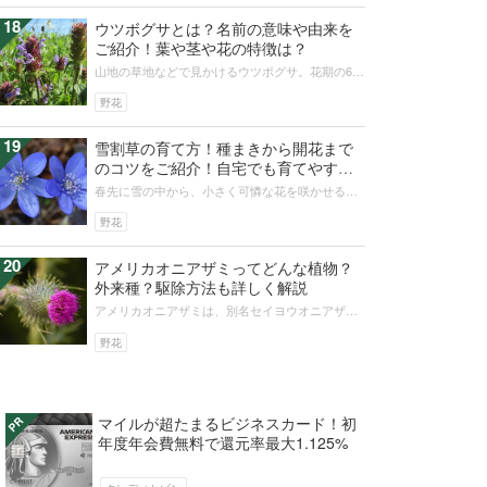
18
ウツボグサとは？名前の意味や由来を
ご紹介！葉や茎や花の特徴は？
山地の草地などで見かけるウツボグサ。花期の6～
8月頃に紫の花を咲かせますが、花色は紫だけでな
く、白やピンクもまれにみられま...
野花
19
雪割草の育て方！種まきから開花まで
のコツをご紹介！自宅でも育てやす
い？
春先に雪の中から、小さく可憐な花を咲かせるこ
とで人気の高い雪割草。栽培の難しい山野草の中
でも、耐寒性に優れ、育てやすさが簡...
野花
20
アメリカオニアザミってどんな植物？
外来種？駆除方法も詳しく解説
アメリカオニアザミは、別名セイヨウオニアザミ
とよばれるアザミ属の多年草です。日本在来のノ
アザミとよく似ていますが、環境省か...
野花
マイルが超たまるビジネスカード！初
年度年会費無料で還元率最大1.125%