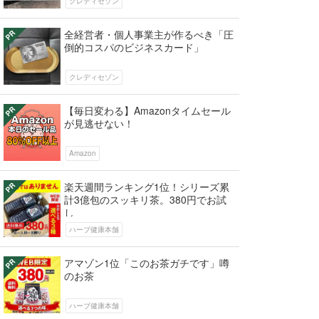
クレディセゾン
全経営者・個人事業主が作るべき「圧
倒的コスパのビジネスカード」
クレディセゾン
【毎日変わる】Amazonタイムセール
が見逃せない！
Amazon
楽天週間ランキング1位！シリーズ累
計3億包のスッキリ茶。380円でお試
し
ハーブ健康本舗
アマゾン1位「このお茶ガチです」噂
のお茶
ハーブ健康本舗