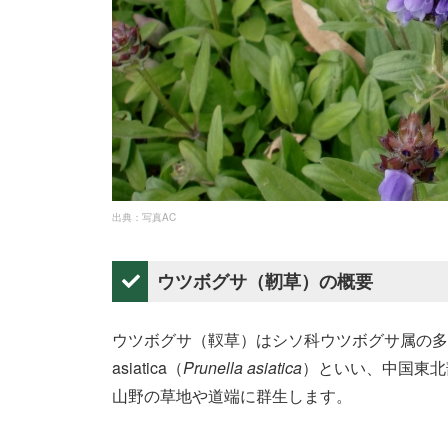
出典：写真AC
ウツボグサ（靭草）の概要
ウツボグサ（靫草）はシソ科ウツボグサ属の多
asiatica（
Prunella asiatica
）といい、中国東北
山野の草地や道端に群生します。