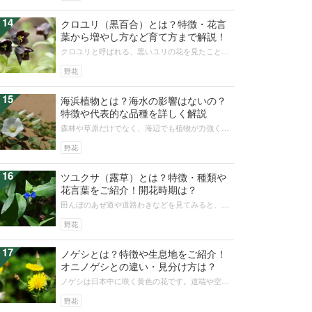
14
クロユリ（黒百合）とは？特徴・花言
葉から増やし方など育て方まで解説！
クロユリと呼ばれる、黒いユリの花を見たことは
ありますか？相容れない2種類の意味の花言葉をも
ち、花の色と球根の形が珍しいのが...
野花
15
海浜植物とは？海水の影響はないの？
特徴や代表的な品種を詳しく解説
森林や草原だけでなく、海辺でも植物が力強く生
育しています。海岸付近に生育する植物は「海浜
植物」といわれ、内陸の植物とは一線...
野花
16
ツユクサ（露草）とは？特徴・種類や
花言葉をご紹介！開花時期は？
田んぼのあぜ道や道路わきなどを見てみると、ツ
ユクサが咲いていることがあるでしょう。ツユク
サは生命力が強く、手をかけなくても...
野花
17
ノゲシとは？特徴や生息地をご紹介！
オニノゲシとの違い・見分け方は？
ノゲシは日本中に咲く黄色の花です。道端や空き
地など人が住む地域に多く生息しています。オニ
ノゲシやたんぽぽに似て間違われやす...
野花