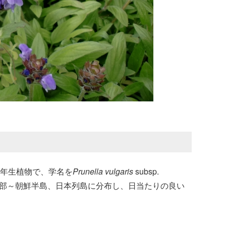
年生植物で、学名を
Prunella vulgaris
subsp.
部～朝鮮半島、日本列島に分布し、日当たりの良い