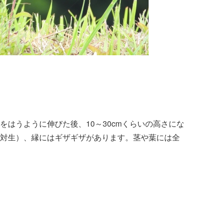
はうように伸びた後、10～30cmくらいの高さにな
対生）、縁にはギザギザがあります。茎や葉には全