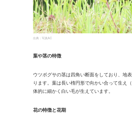
出典：写真AC
葉や茎の特徴
ウツボグサの茎は四角い断面をしており、地表を
ります。葉は長い楕円形で向かい合って生え（
体的に細かく白い毛が生えています。
花の特徴と花期