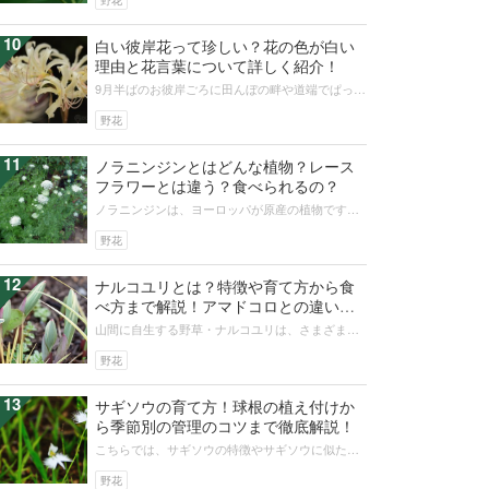
野花
10
白い彼岸花って珍しい？花の色が白い
理由と花言葉について詳しく紹介！
9月半ばのお彼岸ごろに田んぼの畔や道端でぱっと
鮮やかな赤が目を引く彼岸花。彼岸花の色は
「赤」という印象が強いですが、中には...
野花
11
ノラニンジンとはどんな植物？レース
フラワーとは違う？食べられるの？
ノラニンジンは、ヨーロッパが原産の植物です。
レースフラワーに似た花としても知られており、
開花時期になると小さくて繊細なレー...
野花
12
ナルコユリとは？特徴や育て方から食
べ方まで解説！アマドコロとの違い
は？
山間に自生する野草・ナルコユリは、さまざまな
特徴を持つ植物です。山菜として食用にもでき、
薬草としても使われるナルコユリは、...
野花
13
サギソウの育て方！球根の植え付けか
ら季節別の管理のコツまで徹底解説！
こちらでは、サギソウの特徴やサギソウに似た
花、品種についてご紹介していきます。また、初
めて栽培する方にも分かりやすく、サギ...
野花