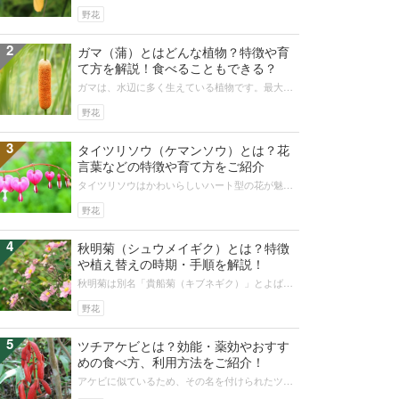
カ）」といいます。夏になると日光の戦場ヶ原や
尾瀬、霧ヶ峰など山地の高原に黄色の花...
野花
2
ガマ（蒲）とはどんな植物？特徴や育
て方を解説！食べることもできる？
ガマは、水辺に多く生えている植物です。最大の
特徴は、ソーセージに似た花穂です。また、秋に
なると花穂が爆発し、ふわふわの綿毛...
野花
3
タイツリソウ（ケマンソウ）とは？花
言葉などの特徴や育て方をご紹介
タイツリソウはかわいらしいハート型の花が魅力
の山野草です。育て方も簡単で、ガーデニング初
心者でも気軽に育てられます。中国や...
野花
4
秋明菊（シュウメイギク）とは？特徴
や植え替えの時期・手順を解説！
秋明菊は別名「貴船菊（キブネギク）」とよばれ
るキンポウゲ科の多年草で、古くから日本で自生
しています。秋には風にゆれる長い花...
野花
5
ツチアケビとは？効能・薬効やおすす
めの食べ方、利用方法をご紹介！
アケビに似ているため、その名を付けられたツチ
アケビですが、アケビとはまったく違うようで