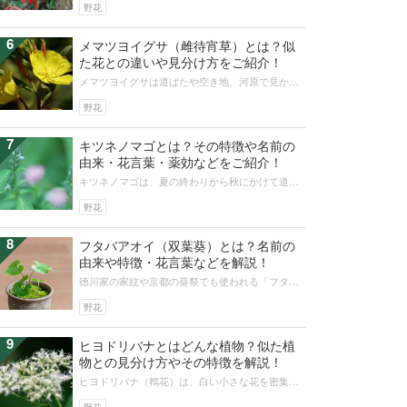
す。どこが違うのでしょうか。効能・薬...
野花
6
メマツヨイグサ（雌待宵草）とは？似
た花との違いや見分け方をご紹介！
メマツヨイグサは道ばたや空き地、河原で見かけ
る黄色い花を咲かせる夏の野草です。実は夜にか
わいい花が咲き、昼間は見る機会があ...
野花
7
キツネノマゴとは？その特徴や名前の
由来・花言葉・薬効などをご紹介！
キツネノマゴは、夏の終わりから秋にかけて道ば
たや草地など身近なところで見ることができる日
本で昔から親しまれてきた野の花です...
野花
8
フタバアオイ（双葉葵）とは？名前の
由来や特徴・花言葉などを解説！
徳川家の家紋や京都の葵祭でも使われる「フタバ
アオイ（双葉葵）」。山地や林の日陰で育つイメ
ージがありますが、ご家庭でも簡単に...
野花
9
ヒヨドリバナとはどんな植物？似た植
物との見分け方やその特徴を解説！
ヒヨドリバナ（鵯花）は、白い小さな花を密集し
て咲かせます。咲く姿が華やかな日本全国に自生
する植物です。種類が豊富で似た植物...