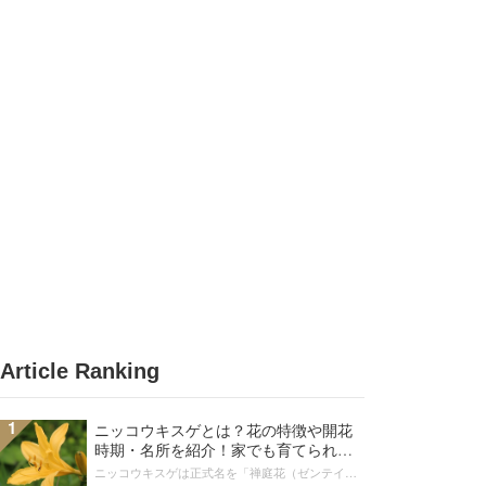
Article Ranking
1
ニッコウキスゲとは？花の特徴や開花
時期・名所を紹介！家でも育てられ
る？
ニッコウキスゲは正式名を「禅庭花（ゼンテイ