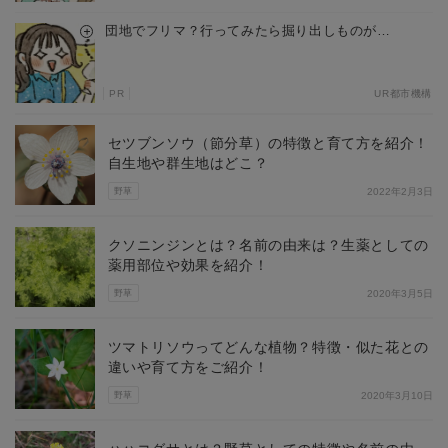
団地でフリマ？行ってみたら掘り出しものが…
PR
UR都市機構
セツブンソウ（節分草）の特徴と育て方を紹介！
自生地や群生地はどこ？
野草
2022年2月3日
クソニンジンとは？名前の由来は？生薬としての
薬用部位や効果を紹介！
野草
2020年3月5日
ツマトリソウってどんな植物？特徴・似た花との
違いや育て方をご紹介！
野草
2020年3月10日