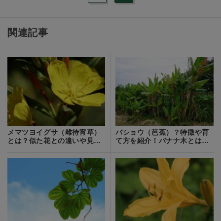
関連記事
メマツヨイグサ（雌待宵草）
バショウ（芭蕉）？特徴や育
とは？似た花との違いや見分
て方を紹介！バナナ木とはど
け方をご紹介！
う違う？