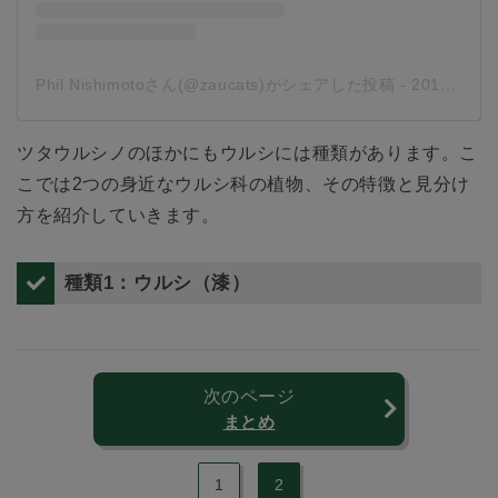
Phil Nishimotoさん(@zaucats)がシェアした投稿
-
2018年11月月10日午前1時01分PST
ツタウルシノのほかにもウルシには種類があります。こ
こでは2つの身近なウルシ科の植物、その特徴と見分け
方を紹介していきます。
種類1：ウルシ（漆）
次のページ
まとめ
1
2