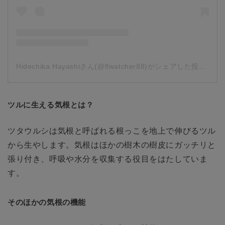
Hidechika Hayashiさん(@flwatcher88)がシェアした投稿
-
20
ツルに生える気根とは？
ツタウルシは気根と呼ばれる根っこを地上で伸びるツル
から生やします。気根はほかの樹木の樹皮にガッチリと
張り付き、呼吸や水分を収集する役目をはたしていま
す。
そのほかの気根の機能