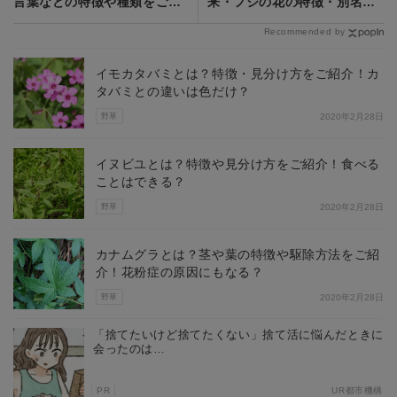
言葉などの特徴や種類をご紹
来・フジの花の特徴・別名や
介！開花時期は？
花言葉もご紹介！
Recommended by
イモカタバミとは？特徴・見分け方をご紹介！カ
タバミとの違いは色だけ？
野草
2020年2月28日
イヌビユとは？特徴や見分け方をご紹介！食べる
ことはできる？
野草
2020年2月28日
カナムグラとは？茎や葉の特徴や駆除方法をご紹
介！花粉症の原因にもなる？
野草
2020年2月28日
「捨てたいけど捨てたくない」捨て活に悩んだときに
会ったのは…
PR
UR都市機構