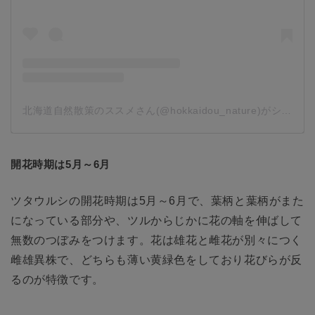
北海道自然散策のススメさん(@hokkaidou_nature)がシェアした投稿
開花時期は5月～6月
ツタウルシの開花時期は5月～6月で、葉柄と葉柄がまた
になっている部分や、ツルからじかに花の軸を伸ばして
無数のつぼみをつけます。花は雄花と雌花が別々につく
雌雄異株で、どちらも薄い黄緑色をしており花びらが反
るのが特徴です。