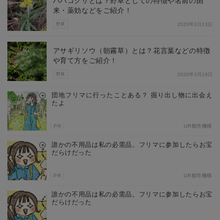
ハハコグサとは？野草としての特徴や名前の由
来・薬効などをご紹介！
野草
2020年3月13日
アサギリソウ（朝霧草）とは？花言葉などの特徴
や育て方をご紹介！
野草
2020年3月19日
団地フリマに行ったことある？ 掘り出し物に出会え
たよ
PR
UR都市機構
誰かの不用品は私の必需品。フリマに参加したらお宝
だらけだった
PR
UR都市機構
誰かの不用品は私の必需品。フリマに参加したらお宝
だらけだった