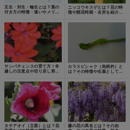
互生・対生・輪生とは？葉の
ニッコウキスゲとは？花の特
付き方の特徴・違いやメリッ
徴や開花時期・名所を紹介！
トを解説！
家でも育てられる？
サンパチェンスの育て方！冬
カラスビシャク（烏柄杓）と
越しの注意点や切り戻し剪定
は？その特徴や生薬としての
の仕方を紹介
効果をご紹介！
タチアオイ（立葵）とは？花
藤の花の異名とは？その由