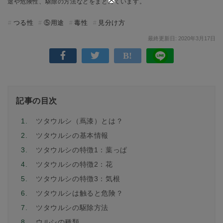
途や危険性、駆除の方法などをまとめています。
つる性
⑤用途
毒性
見分け方
最終更新日: 2020年3月17日
記事の目次
1.
ツタウルシ（蔦漆）とは？
2.
ツタウルシの基本情報
3.
ツタウルシの特徴1：葉っぱ
4.
ツタウルシの特徴2：花
5.
ツタウルシの特徴3：気根
6.
ツタウルシは触ると危険？
7.
ツタウルシの駆除方法
8.
ウルシの種類