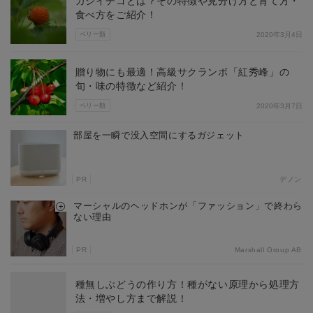
カジイチゴとは？その特徴や見分け方と育て方・
食べ方をご紹介！
ベリー類
2020年3月4日
贈り物にも最適！高級サクランボ「紅秀峰」の
旬・味の特徴など紹介！
ベリー類
2020年3月7日
部屋を一瞬で没入空間にするガジェット
PR
デノン
マーシャルのヘッドホンが「ファッション」で終わら
ない理由
PR
Marshall Group AB
種無しぶどうの作り方！種がない原理から処理方
法・増やし方まで解説！