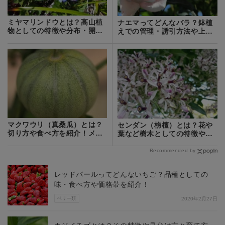
ミヤマリンドウとは？高山植
ナエマってどんなバラ？鉢植
物としての特徴や分布・開花
えでの管理・誘引方法や上手
時期を紹介！
な仕立て方を解説！
マクワウリ（真桑瓜）とは？
センダン（栴檀）とは？花や
切り方や食べ方を紹介！メロ
葉など樹木としての特徴や育
ンとの違いは？
て方をご紹介！
Recommended by
レッドパールってどんないちご？品種としての
味・食べ方や価格帯を紹介！
ベリー類
2020年2月27日