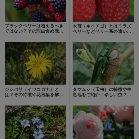
ブラックベリーは植えるべき
木苺（キイチゴ）とは？ラズ
ではない？その理由含め栽培
ベリーなどベリー系の違い・
上の注意点を紹介！
見分け方を解説
ジシバリ（イワニガナ）と
タマムシ（玉虫）の特徴や生
は？その特徴や花言葉を解
息地をご紹介！珍しい虫？人
説！オオシシバリとの違い
や作物に害はない？
は？