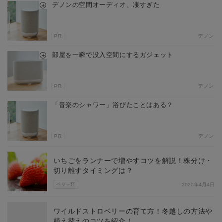
デノンの空間オーディオ、凄すぎた
PR
デノン
部屋を一瞬で没入空間にするガジェット
PR
デノン
「音楽のシャワー」浴びたことはある？
PR
デノン
いちごをランナーで増やすコツを解説！株分け・
切り離すタイミングは？
ベリー類
2020年4月4日
ワイルドストロベリーの育て方！冬越しの方法や
植え替えのコツを紹介！