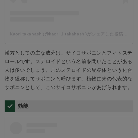
Kaori takahashi(@kaori.1.takahashi)がシェアした投稿
-
201
漢方としての主な成分は、サイコサポニンとフィトステ
ロールです。ステロイドという名前を聞いたことがある
人は多いでしょう。このステロイドの配糖体という化合
物を総称してサポニンと呼びます。植物由来の代表的な
サポニンとして、このサイコサポニンがあげられます。
効能