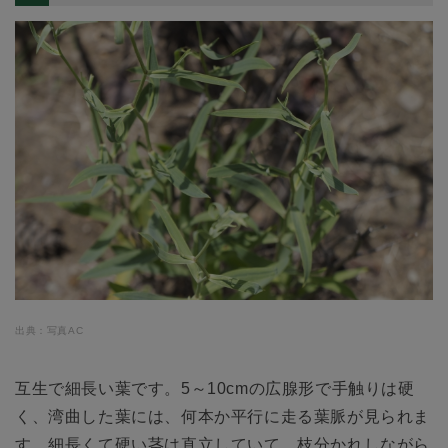
出典：写真AC
互生で細長い葉です。5～10cmの広腺形で手触りは硬
く、湾曲した葉には、何本か平行に走る葉脈が見られま
す。細長くて硬い茎は直立していて、枝分かれしながら