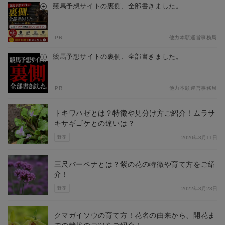
競馬予想サイトの裏側、全部書きました。
PR
他力本願運営事務局
競馬予想サイトの裏側、全部書きました。
PR
他力本願運営事務局
トキワハゼとは？特徴や見分け方ご紹介！ムラサ
キサギゴケとの違いは？
野花
2020年3月11日
三尺バーベナとは？紫の花の特徴や育て方をご紹
介！
野花
2022年3月23日
クマガイソウの育て方！花名の由来から、開花ま