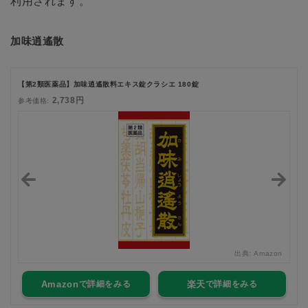
利用されます。
加味逍遙散
【第2類医薬品】加味逍遙散料エキス錠クラシエ 180錠
2,738円
参考価格:
zon
出典:
Amazon
Amazon
楽天