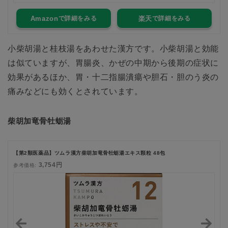
Amazon
楽天
小柴胡湯と桂枝湯をあわせた漢方です。小柴胡湯と効能
は似ていますが、胃腸炎、かぜの中期から後期の症状に
効果があるほか、胃・十二指腸潰瘍や胆石・胆のう炎の
痛みなどにも効くとされています。
柴胡加竜骨牡蛎湯
【第2類医薬品】ツムラ漢方柴胡加竜骨牡蛎湯エキス顆粒 48包
3,754円
参考価格: