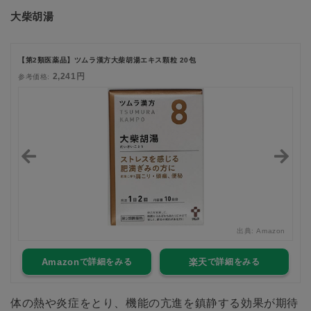
大柴胡湯
【第2類医薬品】ツムラ漢方大柴胡湯エキス顆粒 20包
2,241円
参考価格:
zon
出典:
Amazon
Amazon
楽天
体の熱や炎症をとり、機能の亢進を鎮静する効果が期待