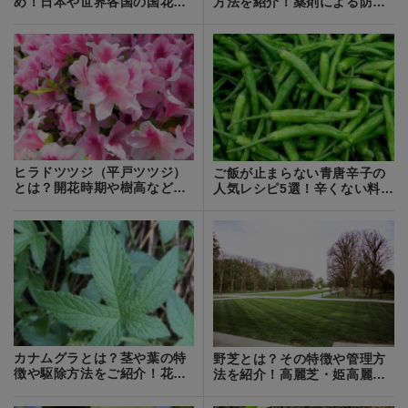
め！日本や世界各国の国花・
方法を紹介！薬剤による防除
国樹を一覧でご紹介！
が効果的？
ヒラドツツジ（平戸ツツジ）
ご飯が止まらない青唐辛子の
とは？開花時期や樹高など特
人気レシピ5選！辛くない料理
徴をご紹介！
も紹介
カナムグラとは？茎や葉の特
野芝とは？その特徴や管理方
徴や駆除方法をご紹介！花粉
法を紹介！高麗芝・姫高麗芝
症の原因にもなる？
との違いは？