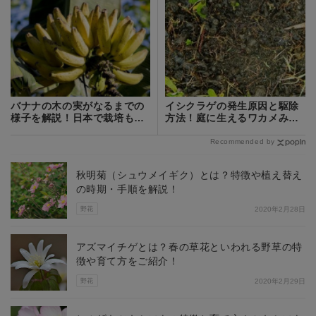
バナナの木の実がなるまでの
イシクラゲの発生原因と駆除
様子を解説！日本で栽培もで
方法！庭に生えるワカメみた
きる？
いな苔の対策とは？
Recommended by
秋明菊（シュウメイギク）とは？特徴や植え替え
の時期・手順を解説！
野花
2020年2月28日
アズマイチゲとは？春の草花といわれる野草の特
徴や育て方をご紹介！
野花
2020年2月29日