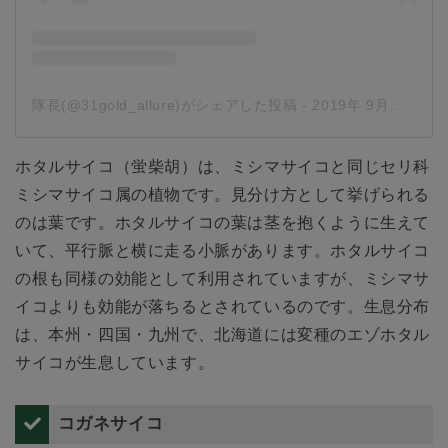
隊長(@31gold_allure)がシェアした投稿
-
2019年 9月月12日午後1時02分PDT
ホタルサイコ（蛍柴胡）は、ミシマサイコと同じセリ科
ミシマサイコ属の植物です。見分け方として挙げられる
のは葉です。ホタルサイコの葉は茎を抱くように生えて
いて、平行脈と横に走る小脈があります。ホタルサイコ
の根も同様の効能として利用されていますが、ミシマサ
イコよりも効能が落ちるとされているのです。生息分布
は、本州・四国・九州で、北海道には変種のエゾホタル
サイコが生息しています。
コガネサイコ