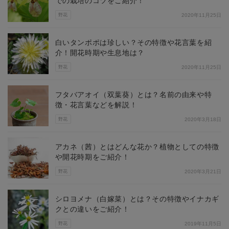
での栽培のコツをご紹介！
野花
2020年11月25日
白いタンポポは珍しい？その特徴や花言葉を紹
介！開花時期や生息地は？
野花
2020年11月25日
フタバアオイ（双葉葵）とは？名前の由来や特
徴・花言葉などを解説！
野花
2020年3月18日
アカネ（茜）とはどんな花か？植物としての特徴
や開花時期をご紹介！
野花
2020年3月21日
シロヨメナ（白嫁菜）とは？その特徴やイナカギ
クとの違いをご紹介！
野花
2019年11月5日