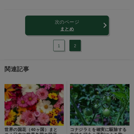
次のページ
まとめ
1
2
関連記事
世界の国花（40ヶ国）まと
コナジラミを確実に駆除する