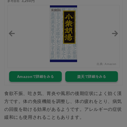
3,250円
参考価格:
zon
出典:
Amazon
Amazon
楽天
食欲不振、吐き気、胃炎や風邪の後期症状によく効く漢
方です。体の免疫機能を調整し、体の疲れをとり、病気
の回復を助ける効果があるようです。アレルギーの症状
緩和にも使用されることもあります。