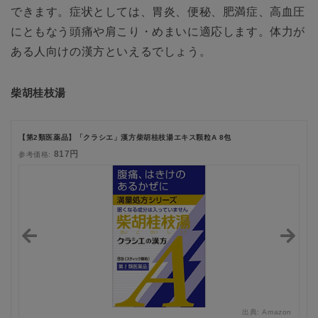
できます。症状としては、胃炎、便秘、肥満症、高血圧
にともなう頭痛や肩こり・めまいに適応します。体力が
ある人向けの漢方といえるでしょう。
柴胡桂枝湯
【第2類医薬品】「クラシエ」漢方柴胡桂枝湯エキス顆粒A 8包
817円
参考価格:
zon
出典:
Amazon