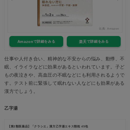
zon
出典:
Amazon
Amazon
楽天
仕事や人付き合い、精神的な不安からの悩み、動悸、不
眠、イライラなどに効果があるといわれています。子ど
もの夜泣きや、高血圧の不眠などにも利用されるようで
す。テスト前に緊張して眠れない人などにも効果がある
漢方でしょう。
乙字湯
【第2類医薬品】「クラシエ」漢方乙字湯エキス顆粒 45包