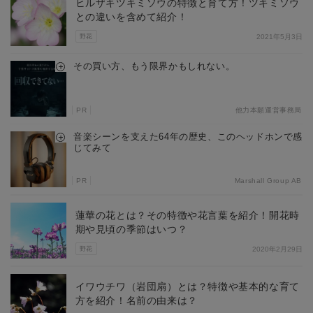
ヒルザキツキミソウの特徴と育て方！ツキミソウ
との違いを含めて紹介！
野花
2021年5月3日
その買い方、もう限界かもしれない。
PR
他力本願運営事務局
音楽シーンを支えた64年の歴史、このヘッドホンで感
じてみて
PR
Marshall Group AB
蓮華の花とは？その特徴や花言葉を紹介！開花時
期や見頃の季節はいつ？
野花
2020年2月29日
イワウチワ（岩団扇）とは？特徴や基本的な育て
方を紹介！名前の由来は？