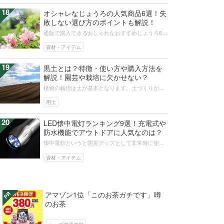
18
オシャレなじょうろの人気商品6選！失
敗しない選び方のポイントも解説！
通販で購入できるおしゃれなおすすめじょうろ6選
をご紹介します。じょうろや水差しはガーデニン
グでもっとも頻繁に使う道具です。...
資材・アイテム
19
黒土とは？特徴・使い方や購入方法を
解説！園芸や栽培に欠かせない？
植物の栽培は土が基本となります。土づくりがし
っかりできていないと植物の成長にも影響をおよ
ぼすので、これから植物の栽培を考え...
用土
20
LED懐中電灯ランキング9選！充電式や
防水機能でアウトドアに人気なのは？
懐中電灯というと防災グッズとして非常時に使う
イメージですが、キャンプや釣り、登山などアウ
トドアにも活躍してくれます。明るさ...
資材・アイテム
アマゾン1位「このお茶ガチです」噂
のお茶