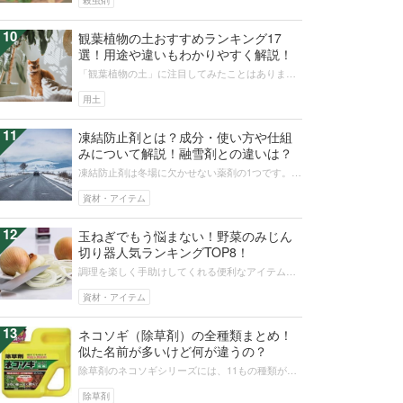
殺虫剤
10
観葉植物の土おすすめランキング17
選！用途や違いもわかりやすく解説！
「観葉植物の土」に注目してみたことはあります
か？なんとなくどれも同じようなもの、と思って
いたら大間違い！土は観葉植物にとっ...
用土
11
凍結防止剤とは？成分・使い方や仕組
みについて解説！融雪剤との違いは？
凍結防止剤は冬場に欠かせない薬剤の1つです。凍
結防止剤はよく融雪剤と混同されますが、それぞ
れ成分や使い道などが異なる別の薬...
資材・アイテム
12
玉ねぎでもう悩まない！野菜のみじん
切り器人気ランキングTOP8！
調理を楽しく手助けしてくれる便利なアイテム、
みじん切り器。メーカーや種類がたくさんあり、
どれがよいのか迷ってしまう人も多い...
資材・アイテム
13
ネコソギ（除草剤）の全種類まとめ！
似た名前が多いけど何が違うの？
除草剤のネコソギシリーズには、11もの種類があ
ります。それぞれの種類ごとの特性があり、適応
する場所やタイミング、効く雑草が...
除草剤