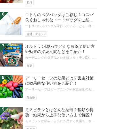
われているものから、カキ殻のよう...
肥料
6
ニトリのベジバッグはご存じ？コスパ
良くおしゃれなトートバッグをご紹
介！
ニトリのベジバッグが流行っていることをご存知
ですか？使い方は無限大！スーパーへのお買い物
にもマザーズバッグにも、通勤通学に...
資材・アイテム
7
オルトランDXってどんな農薬？使い方
や効果の持続期間などをご紹介！
ガーデニングの必需品といえばオルトランDX。大
切なお花や野菜に集まってくるさまざまな害虫か
ら守ってくれるガーデニングの味方...
農薬
8
アーリーセーフの効果とは？害虫対策
に効果的な使い方をご紹介！
アーリーセーフはガーデニングや家庭菜園の殺虫
殺菌剤として、注目されています。安全性や使い
勝手に優れたアーリーセーフは、使い...
殺虫剤
9
モスピランとはどんな薬剤？種類や特
徴・効果から上手な使い方まで解説！
モスピランは幅広い害虫に作用する農薬で、さま
ざまな作物栽培の強い味方です。粒剤、液剤、水
溶剤の3種類があり、それぞれ特徴が...