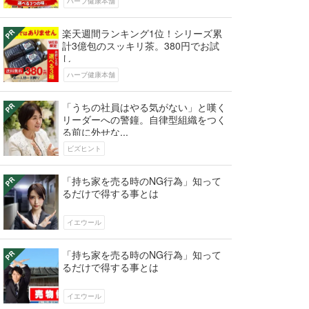
ハーブ健康本舗
楽天週間ランキング1位！シリーズ累
計3億包のスッキリ茶。380円でお試
し
ハーブ健康本舗
「うちの社員はやる気がない」と嘆く
リーダーへの警鐘。自律型組織をつく
る前に外せな...
ビズヒント
「持ち家を売る時のNG行為」知って
るだけで得する事とは
イエウール
「持ち家を売る時のNG行為」知って
るだけで得する事とは
イエウール