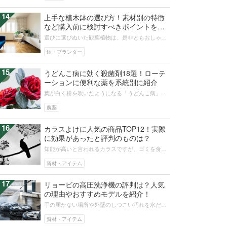
14
上手な植木鉢の選び方！素材別の特徴
など購入前に検討すべきポイントをご
紹介！
選びに選びぬいた観葉植物は、是非ともおしゃれ
に飾りたいですよね。ところがいざ植木鉢を探そ
うと思っても、どう選んでいいか意外...
鉢・プランター
15
うどんこ病に効く殺菌剤18選！ローテ
ーションに便利な薬を系統別に紹介
葉が白く粉を吹いたようになる「うどんこ病」
は、薬が効きづらい面倒な病気です。何度も繰り
返すしつこいうどんこ病には、どんな薬...
農薬
16
カラスよけに人気の商品TOP12！実際
に効果があったと評判のものは？
知能が高いと言われるカラスですが、ゴミを食い
散らかしたり、畑を荒らしたり、深刻な被害が問
題となっています。そんな嫌われ者の...
資材・アイテム
17
リョービの高圧洗浄機の評判は？人気
の理由やおすすめモデルを紹介！
手の届かない場所や外壁のしつこい汚れを水だけ
で簡単に落とすのが、高圧洗浄機の魅力です。中
でもリョービの高圧洗浄機は種類が豊...
資材・アイテム