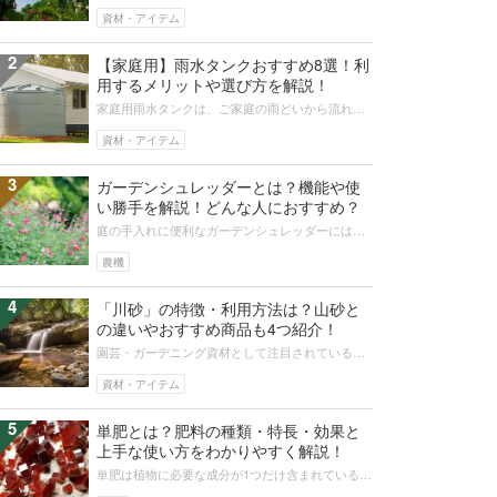
トレリスはつる性のバラや植物の成長を助け、空
間を立体的に使えるため人気がありま...
資材・アイテム
2
【家庭用】雨水タンクおすすめ8選！利
用するメリットや選び方を解説！
家庭用雨水タンクは、ご家庭の雨どいから流れる
雨水を貯めるタンクです。ここでは雨水の利用の
仕方や、おしゃれな雨水タンクの選び...
資材・アイテム
3
ガーデンシュレッダーとは？機能や使
い勝手を解説！どんな人におすすめ？
庭の手入れに便利なガーデンシュレッダーには、
手動や自動などの種類があります。今回は、ガー
デンシュレッダーの機能や使い勝手、...
農機
4
「川砂」の特徴・利用方法は？山砂と
の違いやおすすめ商品も4つ紹介！
園芸・ガーデニング資材として注目されている
「川砂」は、一般的な栽培用土にはない特徴と利
用方法があります。そこで川砂が注目さ...
資材・アイテム
5
単肥とは？肥料の種類・特長・効果と
上手な使い方をわかりやすく解説！
単肥は植物に必要な成分が1つだけ含まれている肥
料です。尿素や硫酸加里のように化学実験にも使