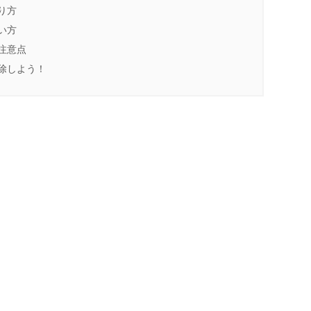
り方
い方
注意点
除しよう！