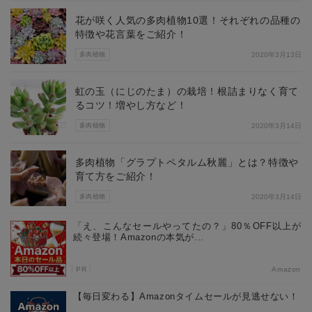
花が咲く人気の多肉植物10選！それぞれの品種の
特徴や花言葉をご紹介！
多肉植物
2020年3月13日
虹の玉（にじのたま）の栽培！根詰まりなく育て
るコツ！増やし方など！
多肉植物
2020年3月14日
多肉植物「グラプトペタルム秋麗」とは？特徴や
育て方をご紹介！
多肉植物
2020年3月14日
「え、こんなセールやってたの？」80％OFF以上が
続々登場！Amazonの本気が...
PR
Amazon
【毎日変わる】Amazonタイムセールが見逃せない！