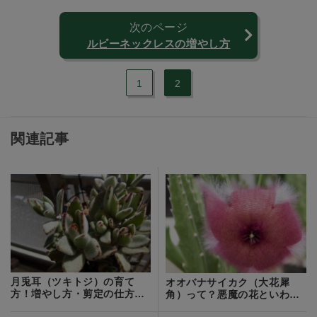
次のページ
ルビーネックレスの増やし方
1
2
関連記事
月兎耳（ツキトジ）の育て
オオバナサイカク（大花犀
方！増やし方・剪定の仕方や
角）って？悪魔の花といわれ
枯れる原因を解説！
る理由も紹介