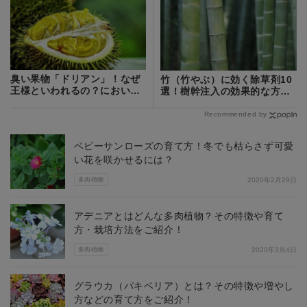
臭い果物「ドリアン」！なぜ
竹（竹やぶ）に効く除草剤10
王様といわれるの？においを
選！樹幹注入の効果的な方法
抑える方法は？
も詳しく解説
Recommended by
ベビーサンローズの育て方！冬でも枯らさず可愛
い花を咲かせるには？
多肉植物
2020年2月29日
アデニアとはどんな多肉植物？その特徴や育て
方・栽培方法をご紹介！
多肉植物
2020年3月4日
グラウカ（パキベリア）とは？その特徴や増やし
方などの育て方をご紹介！