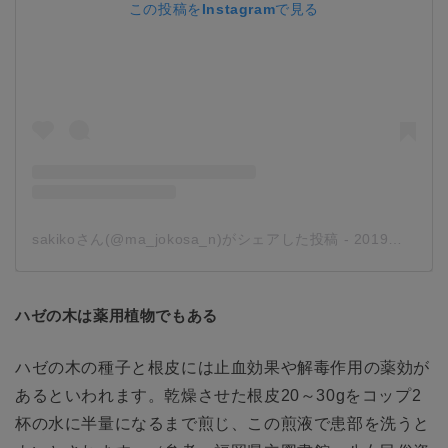
この投稿をInstagramで見る
sakikoさん(@ma_jokosa_n)がシェアした投稿
-
2019年 6月月23日午前1時31分PDT
ハゼの木は薬用植物でもある
ハゼの木の種子と根皮には止血効果や解毒作用の薬効が
あるといわれます。乾燥させた根皮20～30gをコップ2
杯の水に半量になるまで煎じ、この煎液で患部を洗うと