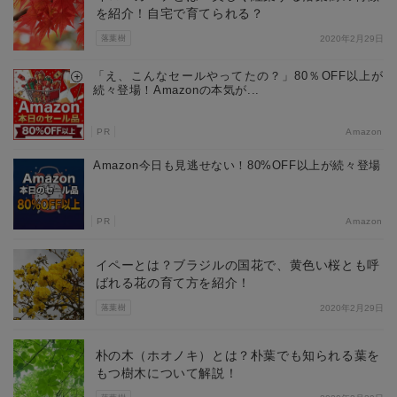
を紹介！自宅で育てられる？
落葉樹
2020年2月29日
「え、こんなセールやってたの？」80％OFF以上が
続々登場！Amazonの本気が...
PR
Amazon
Amazon今日も見逃せない！80%OFF以上が続々登場
PR
Amazon
イペーとは？ブラジルの国花で、黄色い桜とも呼
ばれる花の育て方を紹介！
落葉樹
2020年2月29日
朴の木（ホオノキ）とは？朴葉でも知られる葉を
もつ樹木について解説！