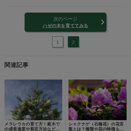
次のページ
ハゼの木を育ててみる
1
2
関連記事
メラレウカの育て方！庭木で
シャクナゲ（石楠花）の花言
の成長速度や剪定方法など管
葉とは？種類や花の特徴も詳