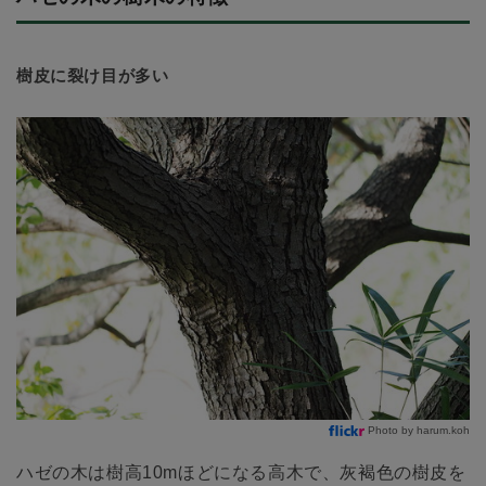
樹皮に裂け目が多い
Photo by harum.koh
ハゼの木は樹高10mほどになる高木で、灰褐色の樹皮を