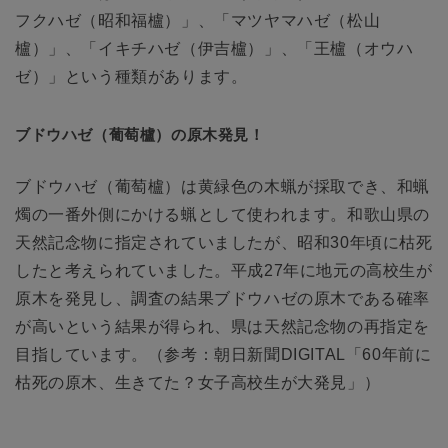
フクハゼ（昭和福櫨）」、「マツヤマハゼ（松山
櫨）」、「イキチハゼ（伊吉櫨）」、「王櫨（オウハ
ゼ）」という種類があります。
ブドウハゼ（葡萄櫨）の原木発見！
ブドウハゼ（葡萄櫨）は黄緑色の木蝋が採取でき、和蝋
燭の一番外側にかける蝋として使われます。和歌山県の
天然記念物に指定されていましたが、昭和30年頃に枯死
したと考えられていました。平成27年に地元の高校生が
原木を発見し、調査の結果ブドウハゼの原木である確率
が高いという結果が得られ、県は天然記念物の再指定を
目指しています。（参考：朝日新聞DIGITAL「60年前に
枯死の原木、生きてた？女子高校生が大発見」）