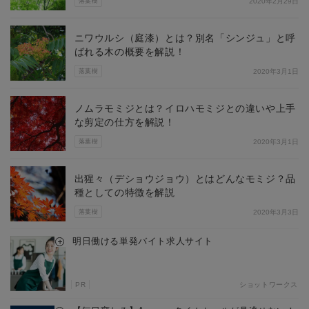
落葉樹
2020年2月29日
ニワウルシ（庭漆）とは？別名「シンジュ」と呼
ばれる木の概要を解説！
落葉樹
2020年3月1日
ノムラモミジとは？イロハモミジとの違いや上手
な剪定の仕方を解説！
落葉樹
2020年3月1日
出猩々（デショウジョウ）とはどんなモミジ？品
種としての特徴を解説
落葉樹
2020年3月3日
明日働ける単発バイト求人サイト
PR
ショットワークス