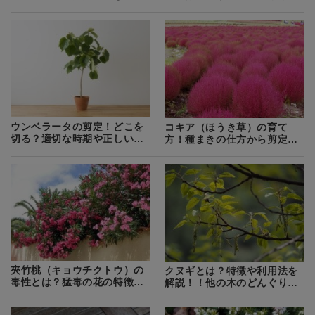
理のコツを解説！
しくご紹介！
ウンベラータの剪定！どこを
コキア（ほうき草）の育て
切る？適切な時期や正しい切
方！種まきの仕方から剪定や
り方を解説！
植え替え方法まで！
夾竹桃（キョウチクトウ）の
クヌギとは？特徴や利用法を
毒性とは？猛毒の花の特徴や
解説！！他の木のどんぐりと
見分け方も解説
の見分け方は？