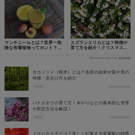
マンチニールとは？世界一危
スズランエリカとは？特徴や
険な有毒植物ってホント？成
育て方を紹介！クリスマスに
分・毒性を解説！
ピッタリの花？
Recommended by
タカノツメ（樹木）とは？名前の由来や葉や実の
特徴・見分け方を紹介
落葉樹
2020年2月28日
ハナズオウの育て方！水やりなどの基本的な管理
や剪定方法を解説！
落葉樹
2020年2月28日
イロハカエデとは？美しく紅葉する落葉樹の特徴