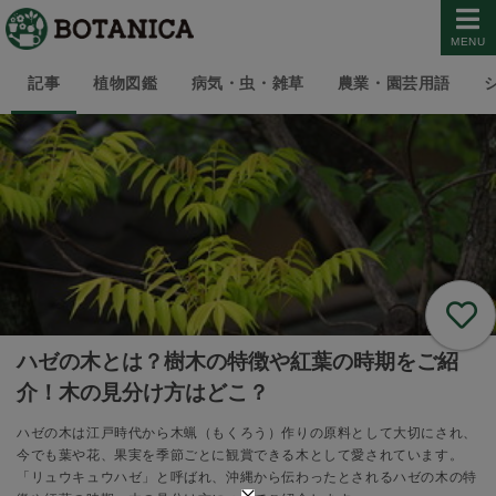
MENU
記事
植物図鑑
病気・虫・雑草
農業・園芸用語
ハゼの木とは？樹木の特徴や紅葉の時期をご紹
介！木の見分け方はどこ？
ハゼの木は江戸時代から木蝋（もくろう）作りの原料として大切にされ、
今でも葉や花、果実を季節ごとに観賞できる木として愛されています。
「リュウキュウハゼ」と呼ばれ、沖縄から伝わったとされるハゼの木の特