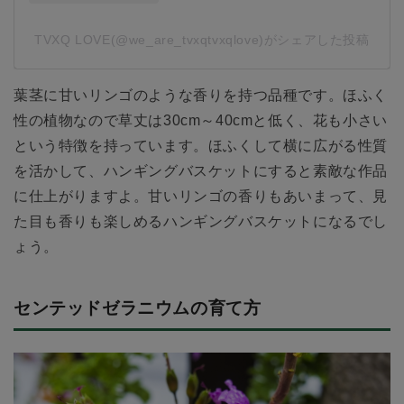
TVXQ LOVE(@we_are_tvxqtvxqlove)がシェアした投稿
葉茎に甘いリンゴのような香りを持つ品種です。ほふく
性の植物なので草丈は30cm～40cmと低く、花も小さい
という特徴を持っています。ほふくして横に広がる性質
を活かして、ハンギングバスケットにすると素敵な作品
に仕上がりますよ。甘いリンゴの香りもあいまって、見
た目も香りも楽しめるハンギングバスケットになるでし
ょう。
センテッドゼラニウムの育て方