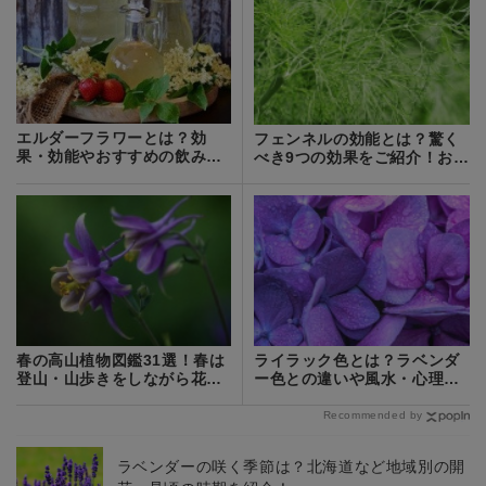
エルダーフラワーとは？効
フェンネルの効能とは？驚く
果・効能やおすすめの飲み方
べき9つの効果をご紹介！おす
をご紹介！
すめの摂取方法も
春の高山植物図鑑31選！春は
ライラック色とは？ラベンダ
登山・山歩きをしながら花を
ー色との違いや風水・心理的
観察しよう
効果を紹介！
Recommended by
ラベンダーの咲く季節は？北海道など地域別の開