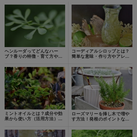
ヘンルーダってどんなハー
コーディアルシロップとは？
ブ？香りの特徴・育て方や利
簡単な意味・作り方やアレン
用方法を紹介！
ジ方法をご紹介！
ミントオイルとは？成分や効
ローズマリーを挿し木で増や
果から使い方（活用方法）ま
す方法！発根のポイントなど
で紹介！
を詳しく解説！