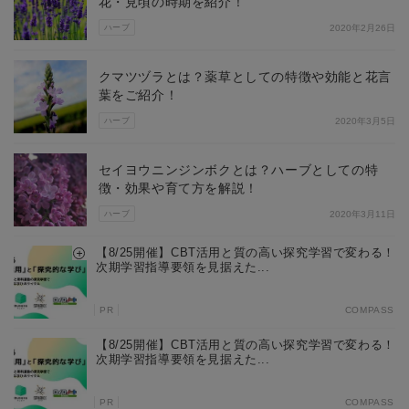
花・見頃の時期を紹介！
ハーブ
2020年2月26日
クマツヅラとは？薬草としての特徴や効能と花言
葉をご紹介！
ハーブ
2020年3月5日
セイヨウニンジンボクとは？ハーブとしての特
徴・効果や育て方を解説！
ハーブ
2020年3月11日
【8/25開催】CBT活用と質の高い探究学習で変わる！
次期学習指導要領を見据えた...
PR
COMPASS
【8/25開催】CBT活用と質の高い探究学習で変わる！
次期学習指導要領を見据えた...
PR
COMPASS