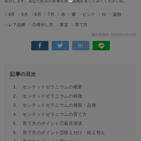
紹介します。あなた好みの芳香を持つ品種を育ててみてくださいね。
4月
5月
6月
7月
赤
紫
ピンク
白
薬効
レア品種
⑦増やし方
剪定
育て方
最終更新日: 2020年11月14日
記事の目次
1.
センテッドゼラニウムの概要
2.
センテッドゼラニウムの特徴
3.
センテッドゼラニウムの種類・品種
4.
センテッドゼラニウムの育て方
5.
育て方のポイント①栽培環境
6.
育て方のポイント②植え付け・植え替え