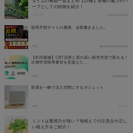
タイムの種類一覧まとめ【23種】各種の魅力やハ
ーブとしての効能を紹介！
ハーブ
2020年3月18日
競馬予想サイトの裏側、全部書きました。
PR
BettingBreakDown
【8/25開催】CBT活用と質の高い探究学習で変わる！
次期学習指導要領を見据えた...
PR
COMPASS
部屋を一瞬で没入空間にするガジェット
PR
デノン
ミントは繁殖力が強い？地植えでの注意点や正し
い植え方をご紹介！