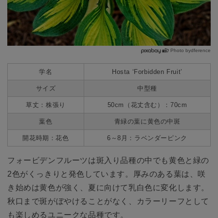
Photo bydference
学名
Hosta ‘Forbidden Fruit’
サイズ
中型種
草丈：株張り
50cm（花丈含む）：70cm
葉色
青緑の葉に黄色の中斑
開花時期：花色
6～8月：ラベンダーピンク
フォービデンフルーツは斑入り品種の中でも黄色と緑の
2色がくっきりと発色しています。厚みのある葉は、咲
き始めは黄色が強く、夏に向けて乳白色に変化します。
秋口まで斑がぼやけることがなく、カラーリーフとして
も楽しめるユニークな品種です。