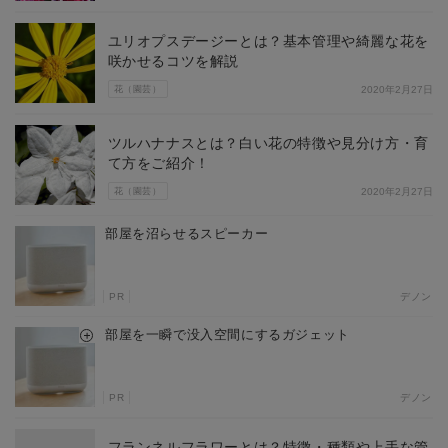
ユリオプスデージーとは？基本管理や綺麗な花を
咲かせるコツを解説
花（園芸）
2020年2月27日
ツルハナナスとは？白い花の特徴や見分け方・育
て方をご紹介！
花（園芸）
2020年2月27日
部屋を沼らせるスピーカー
PR
デノン
部屋を一瞬で没入空間にするガジェット
PR
デノン
フランネルフラワーとは？特徴・種類や上手な管