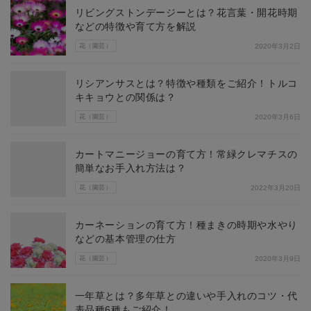
リビングストンデージーとは？花言葉・開花時期
などの特徴や育て方を解説
花（園芸）
2020年3月2日
リシアンサスとは？特徴や種類をご紹介！トルコ
キキョウとの関係は？
花（園芸）
2020年3月6日
カートマニージョーの育て方！常緑クレマチスの
簡単なお手入れ方法は？
花（園芸）
2022年3月20日
カーネーションの育て方！種まきの時期や水やり
などの基本管理の仕方
花（園芸）
2020年3月9日
一年草とは？多年草との違いや手入れのコツ・代
表品種6種もご紹介！