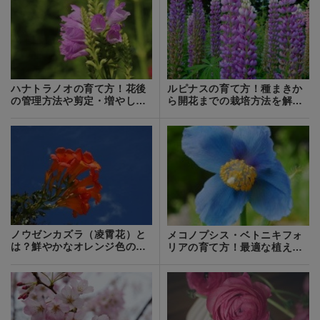
ハナトラノオの育て方！花後
ルピナスの育て方！種まきか
の管理方法や剪定・増やし方
ら開花までの栽培方法を解
などをご紹介！
説！増やし方は？
ノウゼンカズラ（凌霄花）と
メコノプシス・ベトニキフォ
は？鮮やかなオレンジ色の花
リアの育て方！最適な植え付
の特徴を紹介！
け場所は？