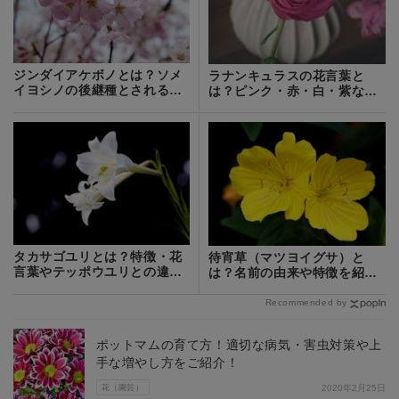
ジンダイアケボノとは？ソメ
ラナンキュラスの花言葉と
イヨシノの後継種とされる桜
は？ピンク・赤・白・紫など
の概要をご紹介！
色別にご紹介！
タカサゴユリとは？特徴・花
待宵草（マツヨイグサ）と
言葉やテッポウユリとの違い
は？名前の由来や特徴を紹
をご紹介！
介！月見草との違いは？
Recommended by
ポットマムの育て方！適切な病気・害虫対策や上
手な増やし方をご紹介！
花（園芸）
2020年2月25日