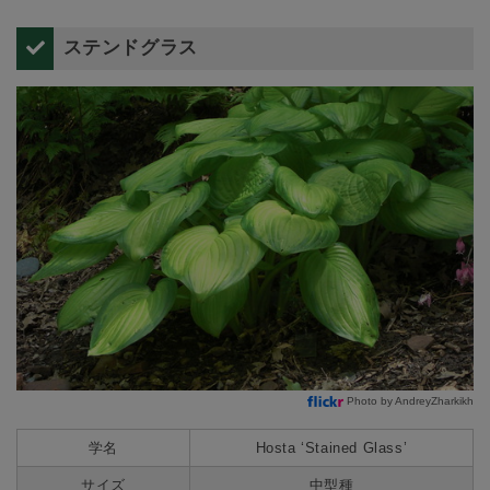
ステンドグラス
Photo by AndreyZharkikh
学名
Hosta ‘Stained Glass’
サイズ
中型種