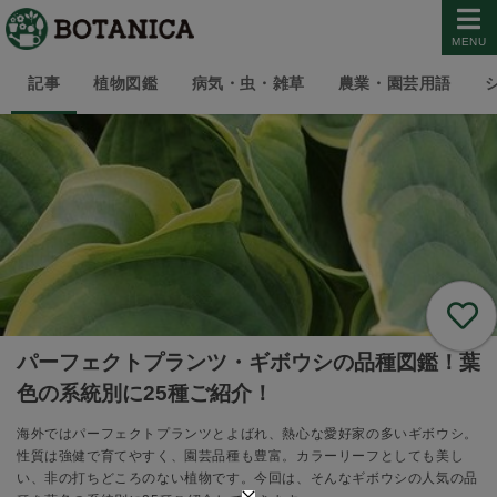
MENU
記事
植物図鑑
病気・虫・雑草
農業・園芸用語
パーフェクトプランツ・ギボウシの品種図鑑！葉
色の系統別に25種ご紹介！
海外ではパーフェクトプランツとよばれ、熱心な愛好家の多いギボウシ。
性質は強健で育てやすく、園芸品種も豊富。カラーリーフとしても美し
い、非の打ちどころのない植物です。今回は、そんなギボウシの人気の品