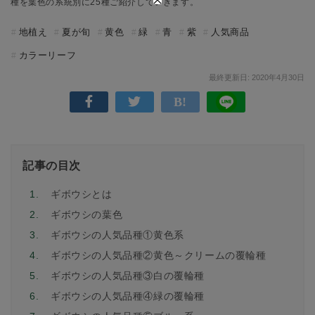
種を葉色の系統別に25種ご紹介していきます。
地植え
夏が旬
黄色
緑
青
紫
人気商品
カラーリーフ
最終更新日: 2020年4月30日
記事の目次
1.
ギボウシとは
2.
ギボウシの葉色
3.
ギボウシの人気品種①黄色系
4.
ギボウシの人気品種②黄色～クリームの覆輪種
5.
ギボウシの人気品種③白の覆輪種
6.
ギボウシの人気品種④緑の覆輪種