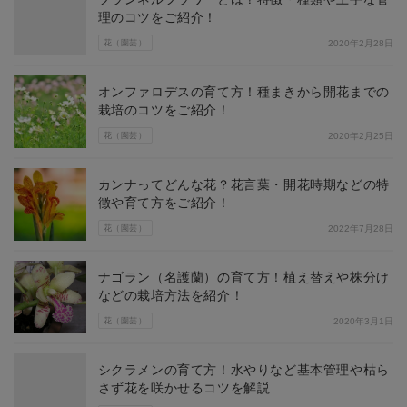
理のコツをご紹介！
花（園芸）
2020年2月28日
オンファロデスの育て方！種まきから開花までの
栽培のコツをご紹介！
花（園芸）
2020年2月25日
カンナってどんな花？花言葉・開花時期などの特
徴や育て方をご紹介！
花（園芸）
2022年7月28日
ナゴラン（名護蘭）の育て方！植え替えや株分け
などの栽培方法を紹介！
花（園芸）
2020年3月1日
シクラメンの育て方！水やりなど基本管理や枯ら
さず花を咲かせるコツを解説