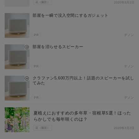
花（園芸）
2020年3月1日
部屋を一瞬で没入空間にするガジェット
PR
デノン
部屋を沼らせるスピーカー
PR
デノン
クラファン5,600万円以上！話題のスピーカーを試し
てみた
PR
デノン
夏植えにおすすめの多年草・宿根草5選！ほった
らかしでも毎年咲くのは？
花（園芸）
2020年3月2日