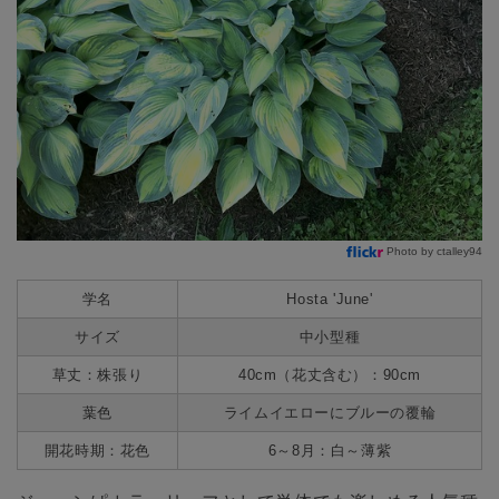
Photo by ctalley94
学名
Hosta 'June'
サイズ
中小型種
草丈：株張り
40cm（花丈含む）：90cm
葉色
ライムイエローにブルーの覆輪
開花時期：花色
6～8月：白～薄紫