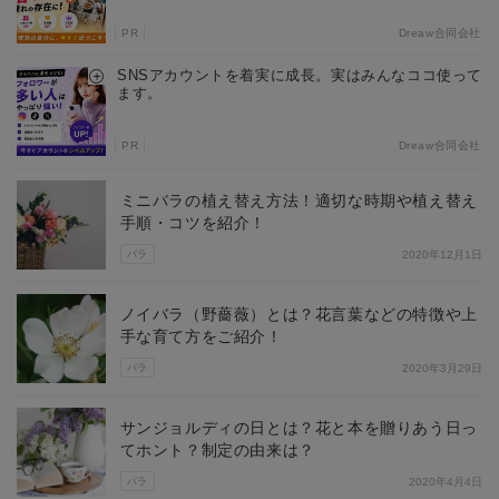
PR
Dreaw合同会社
SNSアカウントを着実に成長。実はみんなココ使って
ます。
PR
Dreaw合同会社
ミニバラの植え替え方法！適切な時期や植え替え
手順・コツを紹介！
バラ
2020年12月1日
ノイバラ（野薔薇）とは？花言葉などの特徴や上
手な育て方をご紹介！
バラ
2020年3月29日
サンジョルディの日とは？花と本を贈りあう日っ
てホント？制定の由来は？
バラ
2020年4月4日