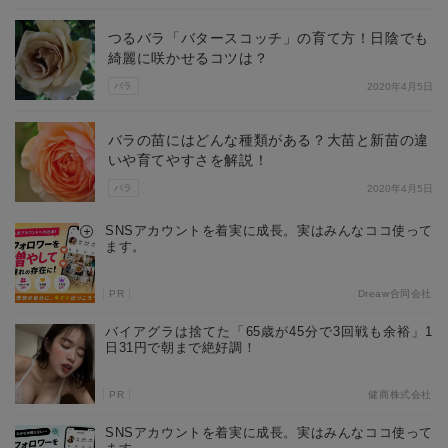
つるバラ「バタースコッチ」の育て方！日陰でも
綺麗に咲かせるコツは？
バラ
2020年4月5日
バラの苗にはどんな種類がある？大苗と新苗の違
いや育てやすさを解説！
バラ
2020年4月5日
SNSアカウントを着実に成長。実はみんなココ使って
ます。
PR
Dreaw合同会社
バイアグラは捨てた「65歳が45分で3回戦も余裕」1
日31円で朝まで絶好調！
PR
健商株式会社
SNSアカウントを着実に成長。実はみんなココ使って