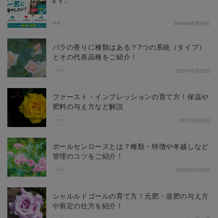
ます。
PR
Dreaw合同会社
バラの香りに種類はある？7つの系統（タイプ）
とその代表品種をご紹介！
バラ
2020年2月25日
ファースト・インプレッションの育て方！保温や
肥料の与え方など解説
バラ
2020年4月9日
ポールセンローズとは？種類・特徴や冬越しなど
管理のコツをご紹介！
バラ
2020年2月25日
シャルルドゴールの育て方！元肥・追肥の与え方
や剪定の仕方を紹介！