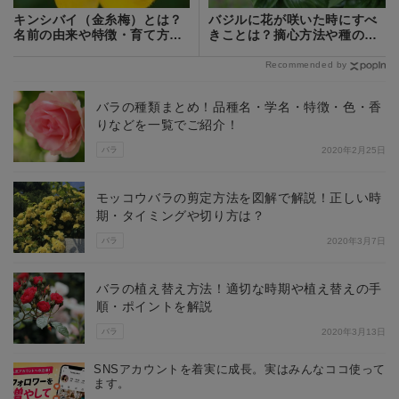
キンシバイ（金糸梅）とは？
バジルに花が咲いた時にすべ
名前の由来や特徴・育て方を
きことは？摘心方法や種の取
ご紹介！
り方を解説！
Recommended by
バラの種類まとめ！品種名・学名・特徴・色・香
りなどを一覧でご紹介！
バラ
2020年2月25日
モッコウバラの剪定方法を図解で解説！正しい時
期・タイミングや切り方は？
バラ
2020年3月7日
バラの植え替え方法！適切な時期や植え替えの手
順・ポイントを解説
バラ
2020年3月13日
SNSアカウントを着実に成長。実はみんなココ使って
ます。