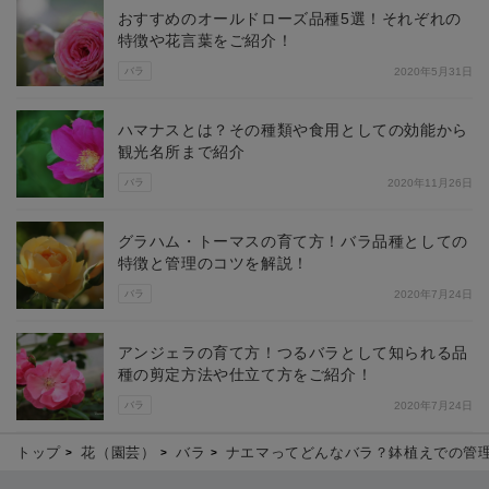
おすすめのオールドローズ品種5選！それぞれの
特徴や花言葉をご紹介！
バラ
2020年5月31日
ハマナスとは？その種類や食用としての効能から
観光名所まで紹介
バラ
2020年11月26日
グラハム・トーマスの育て方！バラ品種としての
特徴と管理のコツを解説！
バラ
2020年7月24日
アンジェラの育て方！つるバラとして知られる品
種の剪定方法や仕立て方をご紹介！
バラ
2020年7月24日
トップ
花（園芸）
バラ
ナエマってどんなバラ？鉢植えでの管