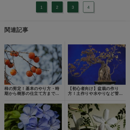
1
2
3
4
関連記事
柿の剪定！基本のやり方・時
【初心者向け】盆栽の作り
期から樹形の仕立て方まで図
方！土作りや水やりなど管理
解で徹底解説！
の基本をご紹介