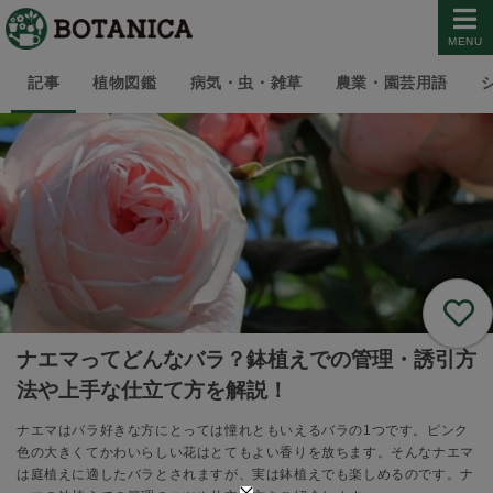
MENU
記事
植物図鑑
病気・虫・雑草
農業・園芸用語
ナエマってどんなバラ？鉢植えでの管理・誘引方
法や上手な仕立て方を解説！
ナエマはバラ好きな方にとっては憧れともいえるバラの1つです。ピンク
色の大きくてかわいらしい花はとてもよい香りを放ちます。そんなナエマ
は庭植えに適したバラとされますが、実は鉢植えでも楽しめるのです。ナ