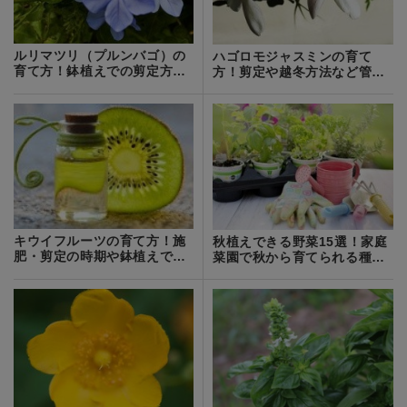
ルリマツリ（プルンバゴ）の
ハゴロモジャスミンの育て
育て方！鉢植えでの剪定方法
方！剪定や越冬方法など管理
や仕立て方など
のコツを解説！
キウイフルーツの育て方！施
秋植えできる野菜15選！家庭
肥・剪定の時期や鉢植えでの
菜園で秋から育てられる種
仕立て方を解説
類・品種を紹介！