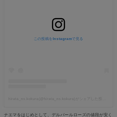
この投稿をInstagramで見る
hirata_ns.kokura(@hirata_ns.kokura)がシェアした投稿
-
20
ナエマをはじめとして、デルバールローズの値段が安く