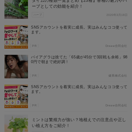
タイムの種類一覧まとめ【23種】各種の魅力やハ
ーブとしての効能を紹介！
ハーブ
2020年3月18日
SNSアカウントを着実に成長。実はみんなココ使って
ます。
PR
Dreaw合同会社
バイアグラは捨てた「65歳が45分で3回戦も余裕」98
0円で朝まで絶好調！
PR
健商株式会社
SNSアカウントを着実に成長。実はみんなココ使って
ます。
PR
Dreaw合同会社
ミントは繁殖力が強い？地植えでの注意点や正し
い植え方をご紹介！