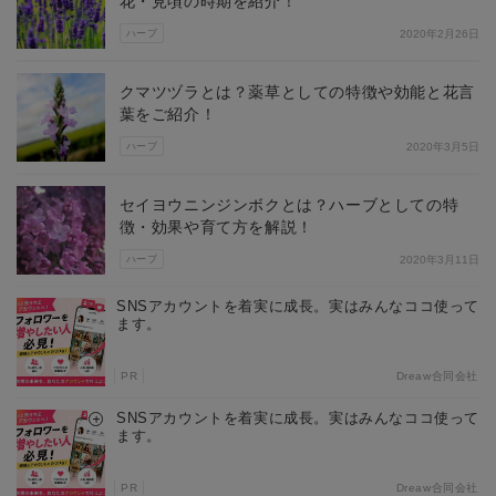
花・見頃の時期を紹介！
ハーブ
2020年2月26日
クマツヅラとは？薬草としての特徴や効能と花言
葉をご紹介！
ハーブ
2020年3月5日
セイヨウニンジンボクとは？ハーブとしての特
徴・効果や育て方を解説！
ハーブ
2020年3月11日
SNSアカウントを着実に成長。実はみんなココ使って
ます。
PR
Dreaw合同会社
SNSアカウントを着実に成長。実はみんなココ使って
ます。
PR
Dreaw合同会社