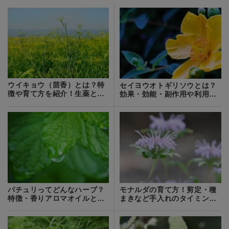
ウイキョウ（茴香）とは？特
セイヨウオトギリソウとは？
徴や育て方を紹介！生薬とし
効果・効能・副作用や利用方
ての効能は？
法をご紹介！
パチュリってどんなハーブ？
モナルダの育て方！剪定・種
特徴・香りアロマオイルとし
まきなど手入れのタイミング
ての用途を紹介！
やコツを解説