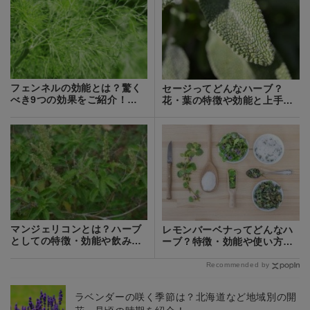
フェンネルの効能とは？驚く
セージってどんなハーブ？
べき9つの効果をご紹介！お
花・葉の特徴や効能と上手な
すすめの摂取方法も
管理方法をご紹介
マンジェリコンとは？ハーブ
レモンバーベナってどんなハ
としての特徴・効能や飲み方
ーブ？特徴・効能や使い方を
をご紹介！
ご紹介！
Recommended by
ラベンダーの咲く季節は？北海道など地域別の開