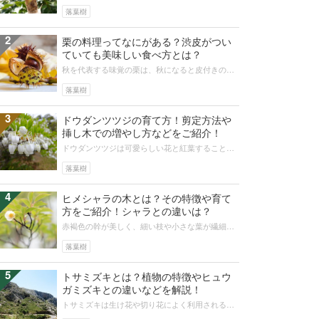
その芽が生えるタラノキは、ウドと並んで春の山
菜として珍重されています。数は少な...
落葉樹
2
栗の料理ってなにがある？渋皮がつい
ていても美味しい食べ方とは？
秋を代表する味覚の栗は、秋になると皮付きのま
ま貰うこともあるのではないでしょうか。しかし
皮付きの栗をどう料理していいかご存...
落葉樹
3
ドウダンツツジの育て方！剪定方法や
挿し木での増やし方などをご紹介！
ドウダンツツジは可愛らしい花と紅葉することか
ら人気の高い植物です。丈夫で剪定に強いので生
垣にもなります。ドウダンツツジを家...
落葉樹
4
ヒメシャラの木とは？その特徴や育て
方をご紹介！シャラとの違いは？
赤褐色の幹が美しく、細い枝や小さな葉が繊細な
印象のヒメシャラ。自然樹形が魅力的な庭木で
す。成長が遅く、手入れの手間もかから...
落葉樹
5
トサミズキとは？植物の特徴やヒュウ
ガミズキとの違いなどを解説！
トサミズキは生け花や切り花によく利用される植
物です。一方で、野生種が植物の生育には過酷な