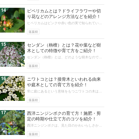
14
ピペリカムとは？ドライフラワーや切
り花などのアレンジ方法などを紹介！
ヒペリカムはピンクや赤い色の実で知られてい
て、さまざまなアレンジメントで使われていま
す。黄色い花のほうが出回る機会が少ない...
落葉樹
15
センダン（栴檀）とは？花や葉など樹
木としての特徴や育て方をご紹介！
センダン（栴檀）とは、どのような樹木なのでし
ょうか。センダンの木の形や葉、開花時期や香
り、実の特徴や花言葉についてまとめま...
落葉樹
16
ニワトコとは？接骨木といわれる由来
や庭木としての育て方を紹介！
常に庭にあるという意味をもつニワトコの木は、
花も実も樹皮も根も、健康維持にうれしい効能が
期待できるといわれます。一家の保健...
落葉樹
17
西洋ニンジンボクの育て方！施肥・剪
定の時期や仕立て方のコツを紹介！
西洋ニンジンボクは、見た目のかわいらしさか
ら、女性を中心に人気を集めている植物です。こ
の記事では西洋ニンジンボクの育て方や...
落葉樹