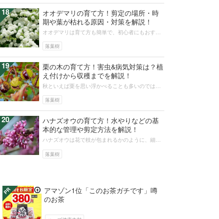
18
オオデマリの育て方！剪定の場所・時
期や葉が枯れる原因・対策を解説！
オオデマリは育て方も簡単で、初心者にもおすす
めの華やかな花木です。アジサイを小さくしたよ
うなかわいらしい花を木にいっぱい咲...
落葉樹
19
栗の木の育て方！害虫&病気対策は？植
え付けから収穫までを解説！
秋といえば栗を思い浮かべることも多いのではな
いでしょうか。栗ご飯やモンブランなど、栗を使
った料理は沢山あります。栗の育て方...
落葉樹
20
ハナズオウの育て方！水やりなどの基
本的な管理や剪定方法を解説！
ハナズオウは花で枝が包まれるかのように、細や
かで美しい濃ピンクの花をつける春を代表する花
木です。庭木として育て方も簡単で、...
落葉樹
アマゾン1位「このお茶ガチです」噂
のお茶