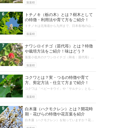
蛇紋岩地帯で自生するなど、意外と頑...
落葉樹
6
トチノキ（栃の木）とは？樹木として
の特徴・利用法や育て方をご紹介！
トチノキは北海道から九州まで、日本各地の山地
帯の谷筋などに広く見られ、古くは縄文時代より
食用や木材として利用されてきました...
落葉樹
7
ナワシロイチゴ（苗代苺）とは？特徴
や栽培方法をご紹介！味はどう？
落葉小低木のナワシロイチゴ（和名：苗代苺）に
ついて紹介していきます。バラ科キイチゴ属に分
類され、その実は食べることもできる...
落葉樹
8
コクワとは？実・つるの特徴や育て
方、剪定方法・仕立て方まで紹介！
コクワは「ベビーキウイ」や「サルナシ」とも呼
ばれ、秋になると淡い黄緑色の果実をつけるのが
特徴です。コクワの実の断面はキウイ...
落葉樹
9
白木蓮（ハクモクレン）とは？開花時
期・花びらの特徴や花言葉を紹介
白木蓮（ハクモクレン）を知っていますか？花開
くと共に香る甘く濃い香りは、春の訪れを教えて
くれます。紫色の木蓮（モクレン）も...