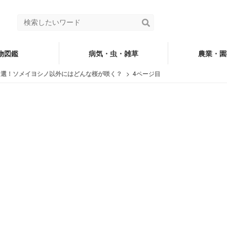
物図鑑
病気・虫・雑草
農業・園
9選！ソメイヨシノ以外にはどんな桜が咲く？
4ページ目