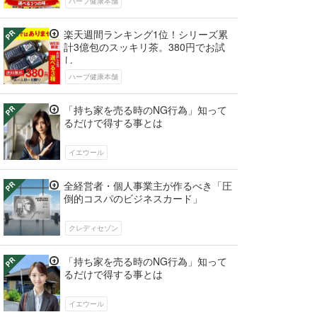
ハーブ健康本舗
楽天週間ランキング1位！シリーズ累
計3億包のスッキリ茶。380円でお試
し
ハーブ健康本舗
「持ち家を売る時のNG行為」知って
るだけで得する事とは
イエウール
全経営者・個人事業主が作るべき「圧
倒的コスパのビジネスカード」
クレディセゾン
「持ち家を売る時のNG行為」知って
るだけで得する事とは
イエウール