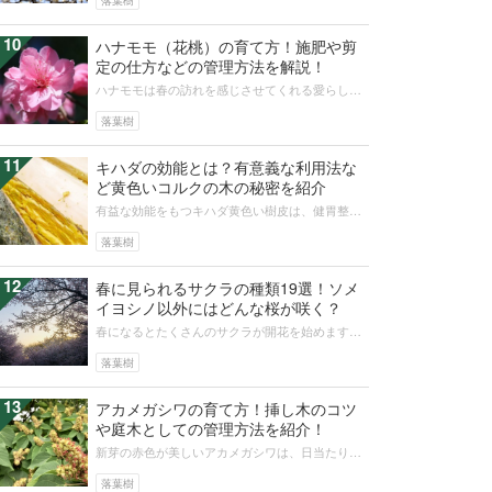
落葉樹
10
ハナモモ（花桃）の育て方！施肥や剪
定の仕方などの管理方法を解説！
ハナモモは春の訪れを感じさせてくれる愛らしい
植物です。そんなハナモモの育て方をご存知でし
ょうか？この記事では、ハナモモの育...
落葉樹
11
キハダの効能とは？有意義な利用法な
ど黄色いコルクの木の秘密を紹介
有益な効能をもつキハダ黄色い樹皮は、健胃整腸
のための漢方薬、湿布薬、スキンケアの成分、染
料などに利用されます。そんなキハダ...
落葉樹
12
春に見られるサクラの種類19選！ソメ
イヨシノ以外にはどんな桜が咲く？
春になるとたくさんのサクラが開花を始めます。
一般的には、ソメイヨシノが有名ですが、サクラ
の種類はソメイヨシノだけではありま...
落葉樹
13
アカメガシワの育て方！挿し木のコツ
や庭木としての管理方法を紹介！
新芽の赤色が美しいアカメガシワは、日当たりの
よい野山や河原、住宅街を歩いていると見つけら
れます。そんなアカメガシワの特徴や...
落葉樹