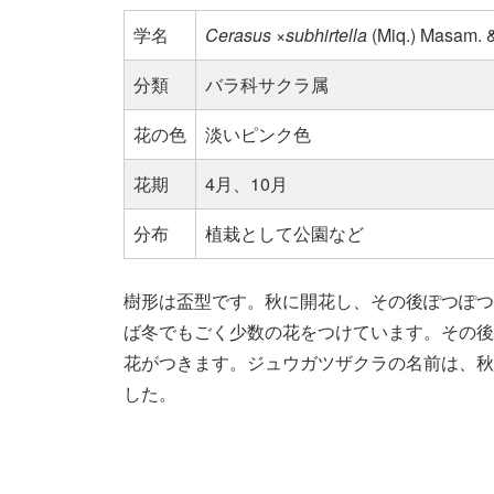
学名
Cerasus
×
subhirtella
(Miq.) Masam. &
分類
バラ科サクラ属
花の色
淡いピンク色
花期
4月、10月
分布
植栽として公園など
樹形は盃型です。秋に開花し、その後ぽつぽつ
ば冬でもごく少数の花をつけています。その後
花がつきます。ジュウガツザクラの名前は、秋
した。