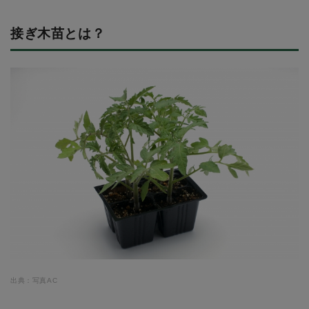
接ぎ木苗とは？
出典：写真AC