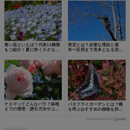
青い花といえば？代表12種類
剪定とは？必要な理由と基
をご紹介！夏に咲く小さな青
本〜応用まで見本となる切り
い花の名前は？
方の種類を解説！
ナエマってどんなバラ？鉢植
バタフライガーデンとは？蝶
えでの管理・誘引方法や上手
を呼ぶおすすめの植物を詳し
な仕立て方を解説！
く紹介
Recommended by