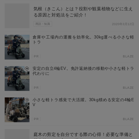
気根（きこん）とは？役割や観葉植物などに生え
る原因と対処法をご紹介！
用語・知識
2020年3月12日
倉庫や工場内の運搬を効率化。30kg運べる小さな軽
トラ
PR
BLAZE
安定の自立4輪EV。免許返納後の移動や小さな軽トラ
代わりに
PR
BLAZE
小さな軽トラ感覚で大活躍。30kg積める安定の4輪E
V
PR
BLAZE
庭木の剪定を自分でする際の心得！必要な準備と