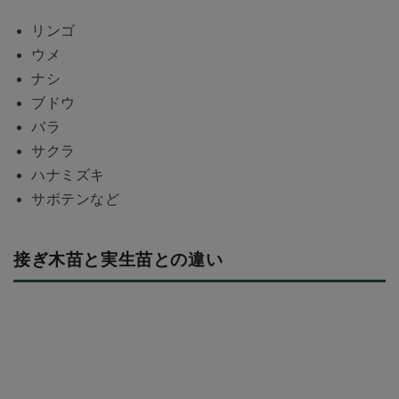
リンゴ
ウメ
ナシ
ブドウ
バラ
サクラ
ハナミズキ
サボテンなど
接ぎ木苗と実生苗との違い