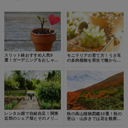
スリット鉢おすすめ人気9
モニラリアの育て方！うさ耳
選！ガーデニングをおしゃれ
の多肉植物を実生で種から栽
に彩る植木鉢
培するコツは？
レンタル畑で自給自足！関東
秋の高山植物図鑑10選！秋の
近郊のシェア畑とそのメリッ
登山・山歩きでは花を観察し
ト・デメリットを紹介！
て楽しもう