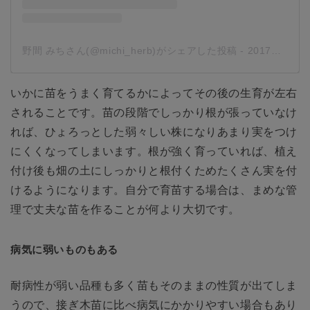
野間 みちさん(@michi_herb)がシェアした投稿
-
2017年 4月月11日午後3時25分PDT
いかに苗をうまく育てるかによってその後の生育が左右
されることです。苗の段階でしっかり根が張っていなけ
れば、ひょろっとした弱々しい株になりあまり実をつけ
にくくなってしまいます。根が強く育っていれば、植え
付け後も畑の土にしっかりと根付くためたくさん実を付
けるようになります。自分で育苗する場合は、まめな管
理で丈夫な苗を作ることが何より大切です。
病気に弱いものもある
耐病性が弱い品種も多く苗もそのままの性質が出てしま
うので、接ぎ木苗に比べ病気にかかりやすい場合もあり