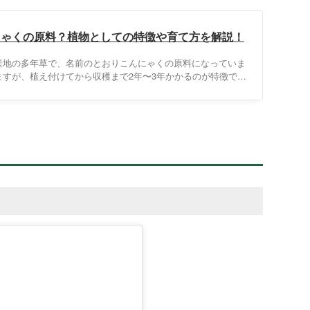
にゃくの原料？植物としての特徴や育て方を解説！
産地の多年草で、名前のとおりこんにゃくの原料になっていま
すが、植え付けてから収穫まで2年〜3年かかるのが特徴で
としての特徴や育て方、収穫時期や種類などを解説します。