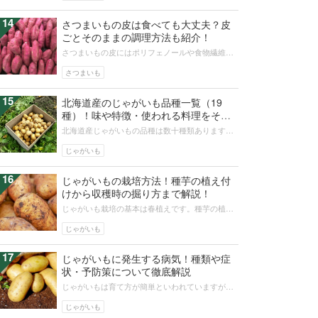
14
さつまいもの皮は食べても大丈夫？皮
ごとそのままの調理方法も紹介！
さつまいもの皮にはポリフェノールや食物繊維、
ヤラピンなどの栄養があり、食べても大丈夫で
す。この記事ではさつまいもの皮に含ま...
さつまいも
15
北海道産のじゃがいも品種一覧（19
種）！味や特徴・使われる料理をそれ
ぞれご紹介！
北海道産じゃがいもの品種は数十種類あります。
北海道の気候風土により美味しくなるじゃがいも
は私たちの食卓には欠かせませんね。...
じゃがいも
16
じゃがいもの栽培方法！種芋の植え付
けから収穫時の掘り方まで解説！
じゃがいも栽培の基本は春植えです。種芋の植え
時、植え付け、芽かき、土寄せ、収穫時の掘り方
など、それぞれの段階の育て方にコツ...
じゃがいも
17
じゃがいもに発生する病気！種類や症
状・予防策について徹底解説
じゃがいもは育て方が簡単といわれていますが、
意外に病気にかかりやすく、デリケートな植物で
す。初心者が家庭菜園でじゃがいも栽...
じゃがいも