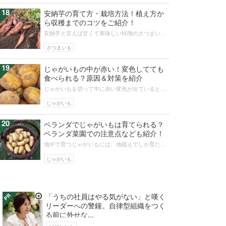
18
安納芋の育て方・栽培方法！植え方か
ら収穫までのコツをご紹介！
安納芋と言えば甘くて美味しい特徴のさつまいも
のイメージする方が多いのではないでしょうか。
さつまいもは畑で栽培するイメージが...
さつまいも
19
じゃがいもの中が赤い！変色してても
食べられる？原因＆対策を紹介
じゃがいもを切って中に赤い変色が出ていると食
べていいのか悩みますね。外側に赤い斑点がみら
れることもあるでしょう。この記事で...
じゃがいも
20
ベランダでじゃがいもは育てられる？
ベランダ菜園での注意点なども紹介！
地中で育つじゃがいもには、地植えでしか育たな
いというイメージが持たれがちです。しかし、じ
ゃがいもはベランダでも栽培できる野...
じゃがいも
「うちの社員はやる気がない」と嘆く
リーダーへの警鐘。自律型組織をつく
る前に外せな...