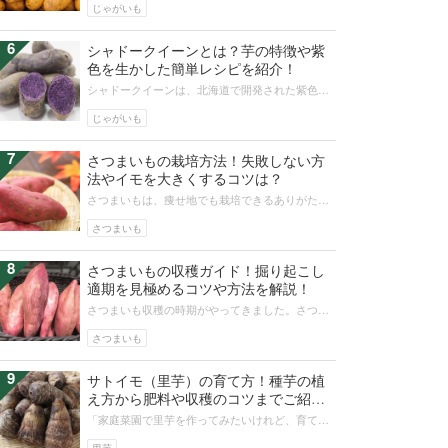
や栄養面はさらにパワーアップしてい...
じゃがいも
6
シャドークイーンとは？芋の特徴や紫
色を生かした簡単レシピを紹介！
シャドークイーンは、北海道で開発された紫色の
じゃがいもです。加熱しても変色しづらく、男爵
系のホクホクとした肉質が特徴的で注...
じゃがいも
7
さつまいもの栽培方法！失敗しない方
法やイモを大きくするコツは？
さつまいもは、痩せ地でも栽培できるありがたい
野菜です。放っておいても収穫できますが、期待
していたよりも小さい、甘くないなど...
さつまいも
8
さつまいもの収穫ガイド！掘り起こし
適期を見極めるコツや方法を解説！
さつまいも収穫の時期がやってきました。さつま
いもの掘り起こしの時期の見極め。そして、地域
別や品種別の収穫の目安を詳しくご紹...
さつまいも
9
サトイモ（里芋）の育て方！種芋の植
え方から肥料や収穫のコツまでご紹
介！
「家庭菜園で里芋を作ってみたいけれど、育て方
がわからない」といった方も多いでしょう。本記
事では、写真や図を使いながら里芋の...