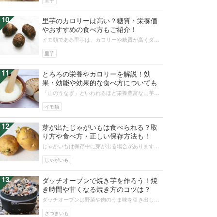
里芋
10
里芋のカロリーは高い？糖質・栄養価
やおすすめの食べ方もご紹介！
イモ類である里芋は、カロリーや糖質が高くダイ
エットには不向きと思っている方も多いかもしれ
ません。しかし、里芋には、体にやさ...
里芋
11
とろろの栄養やカロリーを解説！効
果・効能や効果的な食べ方についても
「山のうなぎ」といわれるほど栄養豊富な山芋の
「とろろ」は、低カロリーで夏バテ予防や、美容
やダイエットの味方にもなる食材です...
イモ類
12
芽が出たじゃがいもは食べられる？取
り方や食べ方・正しい保存方法も！
じゃがいもは保存中に芽が出る場合があります。
芽が出たじゃがいもは使えるのか不安に思い、捨
てる人も多いでしょう。この記事では...
じゃがいも
13
ダッチオーブンで焼き芋を作ろう！焼
き時間や甘くなる焼き方のコツは？
ダッチオーブンは野菜や肉のうま味を引き出して
くれると評判です。ダッチオーブンを使うと、家
庭では難しい焼き芋も簡単に美味しく...
さつまいも