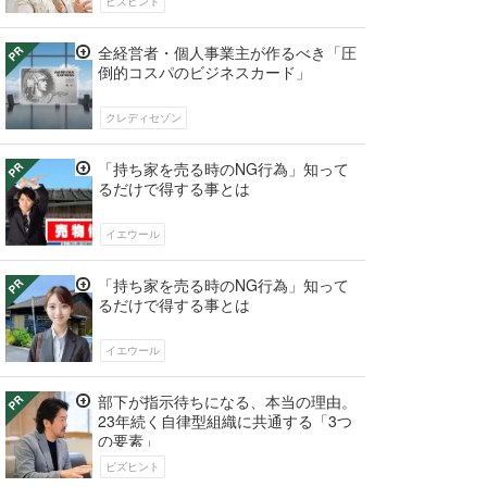
ビズヒント
全経営者・個人事業主が作るべき「圧
倒的コスパのビジネスカード」
クレディセゾン
「持ち家を売る時のNG行為」知って
るだけで得する事とは
イエウール
「持ち家を売る時のNG行為」知って
るだけで得する事とは
イエウール
部下が指示待ちになる、本当の理由。
23年続く自律型組織に共通する「3つ
の要素」
ビズヒント