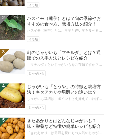
芋」とも呼ばれている、非常に栄養価が高いこと
で有名な野菜です。原産地では古い昔か...
イモ類
2
ハスイモ（蓮芋）とは？旬の季節やお
すすめの食べ方、栽培方法を紹介！
ハスイモ（蓮芋）とは、里芋と違い茎を食べる野
菜です。栄養豊富ですが酸化が早いため、日持ち
しません。また手て触れるとアレルギ...
イモ類
3
幻のじゃがいも「マチルダ」とは？通
販での入手方法とレシピを紹介！
「マチルダ」といじゃがいもをご存知ですか？マ
チルダはネットや口コミでは「幻のじゃがいも」
とも称されています。マチルダはほく...
じゃがいも
4
じゃがいも「とうや」の特徴と栽培方
法！キタアカリや男爵との違いは？
じゃがいも栽培は、ポイントさえ抑えていれば初
心者でも取り組みやすい野菜です。今回は「とう
や」をご紹介しながら、他の品種との...
じゃがいも
5
きたあかりとはどんなじゃがいも？
味・栄養など特徴や簡単レシピも紹介
「きたあかり」は男爵を親にもつ人気のじゃがい
もです。男爵の系統を色濃く受け継ぎながら、味