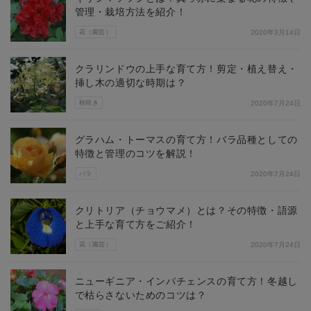
管理・栽培方法を紹介！
花（園芸）
2020年3月14日
クラリンドウの上手な育て方！剪定・植え替え・
挿し木の適切な時期は？
秋咲き
2020年7月24日
グラハム・トーマスの育て方！バラ品種としての
特徴と管理のコツを解説！
バラ
2020年7月24日
クリトリア（チョウマメ）とは？その特徴・語源
と上手な育て方をご紹介！
花（園芸）
2020年7月24日
ニューギニア・インパチェンスの育て方！冬越し
で枯らさないためのコツは？