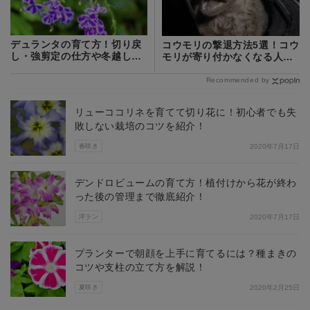
デュランタの育て方！切り戻
コウモリの撃退方法5選！コウ
し・強剪定の仕方や冬越し対
モリが寄り付かなくなる人気
策をご紹介
の忌避剤も紹介
Recommended by
リューココリネを育てて切り花に！初心者でも失
敗しない栽培のコツを紹介！
春咲き
2020年7月17日
デンドロビュームの育て方！植付けから花が終わ
った後の管理まで徹底紹介！
洋ラン
2020年7月17日
プランターで朝顔を上手に育てるには？種まきの
コツや支柱の立て方を解説！
夏咲き
2020年2月25日