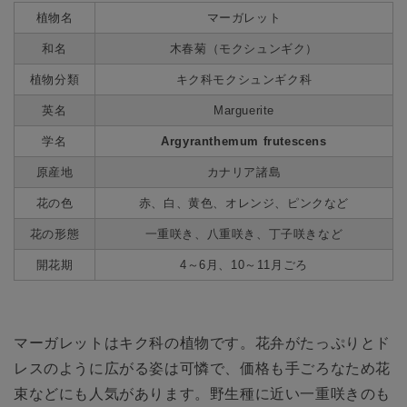
植物名
マーガレット
和名
木春菊（モクシュンギク）
植物分類
キク科モクシュンギク科
英名
Marguerite
学名
Argyranthemum frutescens
原産地
カナリア諸島
花の色
赤、白、黄色、オレンジ、ピンクなど
花の形態
一重咲き、八重咲き、丁子咲きなど
開花期
4～6月、10～11月ごろ
マーガレットはキク科の植物です。花弁がたっぷりとド
レスのように広がる姿は可憐で、価格も手ごろなため花
束などにも人気があります。野生種に近い一重咲きのも