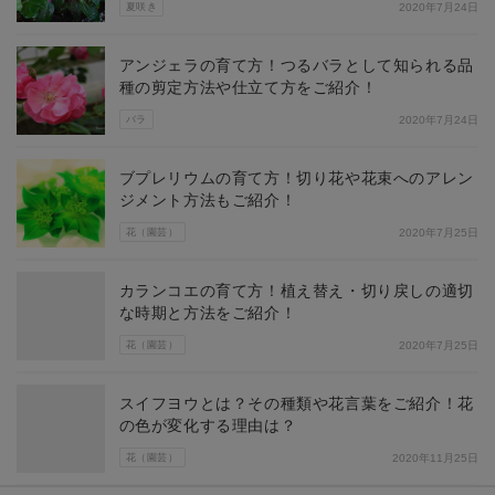
夏咲き
2020年7月24日
アンジェラの育て方！つるバラとして知られる品
種の剪定方法や仕立て方をご紹介！
バラ
2020年7月24日
ブプレリウムの育て方！切り花や花束へのアレン
ジメント方法もご紹介！
花（園芸）
2020年7月25日
カランコエの育て方！植え替え・切り戻しの適切
な時期と方法をご紹介！
花（園芸）
2020年7月25日
スイフヨウとは？その種類や花言葉をご紹介！花
の色が変化する理由は？
花（園芸）
2020年11月25日