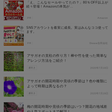
「え、こんなセールやってたの？」80％OFF以上が
続々登場！Amazonの本気が...
PR
Amazon
SNSアカウントを着実に成長。実はみんなココ使って
ます。
PR
Dreaw合同会社
アサガオの支柱の作り方！棒や竹を使った簡単な
アレンジ方法をご紹介！
夏咲き
2020年7月19日
アサガオの開花時期や見頃の季節は？色や種類に
よって時期は異なるの？
夏咲き
2020年7月19日
梅の開花時期や見頃の季節はいつ？開花の地域差
や人気スポットまで解説！