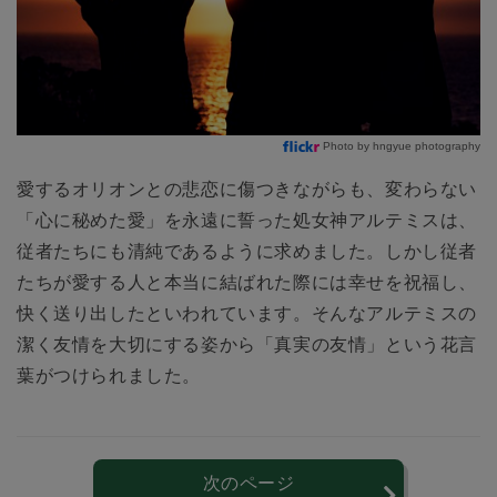
Photo by hngyue photography
愛するオリオンとの悲恋に傷つきながらも、変わらない
「心に秘めた愛」を永遠に誓った処女神アルテミスは、
従者たちにも清純であるように求めました。しかし従者
たちが愛する人と本当に結ばれた際には幸せを祝福し、
快く送り出したといわれています。そんなアルテミスの
潔く友情を大切にする姿から「真実の友情」という花言
葉がつけられました。
次のページ