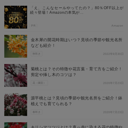
「え、こんなセールやってたの？」80％OFF以上が
続々登場！Amazonの本気が...
PR
Amazon
金木犀の開花時期はいつ？見頃の季節や観光名所
なども紹介！
秋咲き
2022年9月30日
菊桃とは？その特徴や花言葉・育て方をご紹介！
剪定や挿し木のコツは？
花（園芸）
2020年7月23日
源平桃とは？見頃の季節や観光名所をご紹介！鉢
植えでも育てられる？
春咲き
2020年7月23日
キリシマツツジとは？真っ赤に染まる花の特徴や