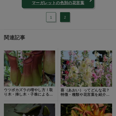
マーガレットの色別の花言葉
1
2
関連記事
ウツボカズラの増やし方！取
葵（あおい）ってどんな花？
り木・挿し木・子株による増
特徴・種類や花言葉を紹介！
やし方を徹底解説！
開花時期は？