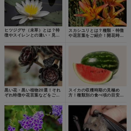
ヒツジグサ（未草）とは？特
スカシユリとは？種類・特徴
徴やスイレンとの違い・見分
や花言葉をご紹介！開花時期
け方をご紹介！
はいつ頃？
黒い花・黒い植物20選！それ
スイカの収穫時期の見極め
ぞれ特徴や花言葉などをご紹
方！種類別の食べ頃の目安や
介！
保存方法を解説！