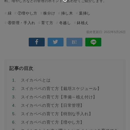
料、増やし方などの管理のポイントとあわせてご紹介します。
緑
⑦増やし方
株分け
挿し木
葉挿し
⑧管理・手入れ
育て方
冬越し
鉢植え
最終更新日: 2022年5月26日
記事の目次
1.
スイカペペとは
2.
スイカペペの育て方【栽培スケジュール】
3.
スイカペペの育て方【準備～植え付け】
4.
スイカペペの育て方【日常管理】
5.
スイカペペの育て方【特別な手入れ】
6.
スイカペペの育て方【増やし方】