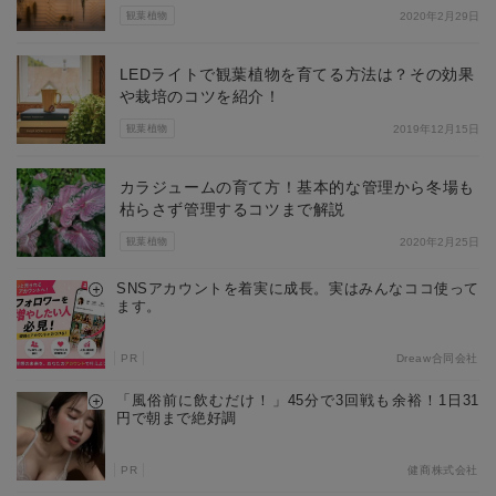
観葉植物
2020年2月29日
LEDライトで観葉植物を育てる方法は？その効果
や栽培のコツを紹介！
観葉植物
2019年12月15日
カラジュームの育て方！基本的な管理から冬場も
枯らさず管理するコツまで解説
観葉植物
2020年2月25日
SNSアカウントを着実に成長。実はみんなココ使って
ます。
PR
Dreaw合同会社
「風俗前に飲むだけ！」45分で3回戦も余裕！1日31
円で朝まで絶好調
PR
健商株式会社