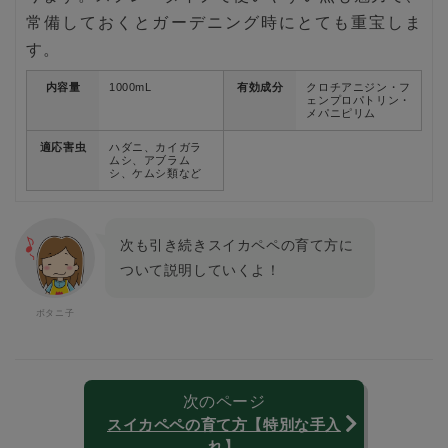
常備しておくとガーデニング時にとても重宝しま
す。
内容量
1000mL
有効成分
クロチアニジン・フ
ェンプロパトリン・
メパニピリム
適応害虫
ハダニ、カイガラ
ムシ、アブラム
シ、ケムシ類など
次も引き続きスイカペペの育て方に
ついて説明していくよ！
次のページ
スイカペペの育て方【特別な手入
れ】