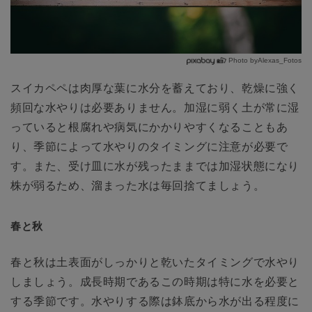
Photo byAlexas_Fotos
スイカペペは肉厚な葉に水分を蓄えており、乾燥に強く
頻回な水やりは必要ありません。加湿に弱く土が常に湿
っていると根腐れや病気にかかりやすくなることもあ
り、季節によって水やりのタイミングに注意が必要で
す。また、受け皿に水が残ったままでは加湿状態になり
株が弱るため、溜まった水は毎回捨てましょう。
春と秋
春と秋は土表面がしっかりと乾いたタイミングで水やり
しましょう。成長時期であるこの時期は特に水を必要と
する季節です。水やりする際は鉢底から水が出る程度に