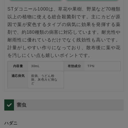
STダコニール1000は、草花や果樹、野菜など70種類
以上の植物に使える総合殺菌剤です。主にカビが原
因で葉が変色するタイプの病気に効果を発揮する薬
剤で、約180種類の病害に対応しています。耐光性や
耐雨性に優れているだけでなく残効性も高いです。
計量がしやすい作りになっており、散布後に葉や花
を汚しにくい点も嬉しいポイントです。
内容量
30mL
有効成分
TPN
適応病気
疫病、うどん粉
病、灰色カビ病な
ど
害虫
ハダニ