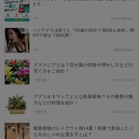
ます。
PR
Dreaw合同会社
バイアグラは捨てた「65歳が45分で3回戦も余裕」98
0円で朝まで絶好調！
PR
健商株式会社
グズマニアとは？花や葉の特徴や増やし方などの
育て方をご紹介！
観葉植物
2020年2月28日
アグラオネマってどんな観葉植物？その種類や魅
力などの特徴を紹介！
観葉植物
2020年12月19日
観葉植物のレイアウト例14選！部屋で真似したく
なるおしゃれな置き方とは？