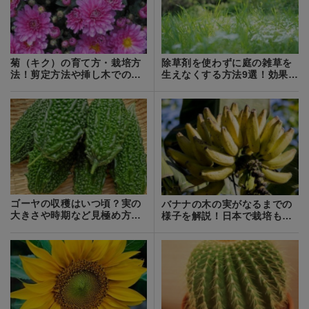
菊（キク）の育て方・栽培方
除草剤を使わずに庭の雑草を
法！剪定方法や挿し木での増
生えなくする方法9選！効果的
やし方など！
な方法はどれ？
ゴーヤの収穫はいつ頃？実の
バナナの木の実がなるまでの
大きさや時期など見極め方を
様子を解説！日本で栽培もで
ご紹介！
きる？