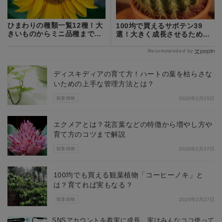
ひまわりの種類一覧12種！大
100均で買えるサボテン39
きいものからミニ品種まで！
選！大きく成長させるための
ゴッホの絵はどれ？
管理のコツも紹介
Recommended by
ディスキディアの育て方！ハートの葉を枯らさな
いための上手な管理方法とは？
観葉植物
2020年2月25日
エクメアとは？花言葉などの特徴から増やし方や
育て方のコツまで解説
観葉植物
2020年2月27日
100均でも買える観葉植物「コーヒーノキ」と
は？育てれば実もなる？
観葉植物
2020年2月27日
SNSアカウントを着実に成長。実はみんなココ使って