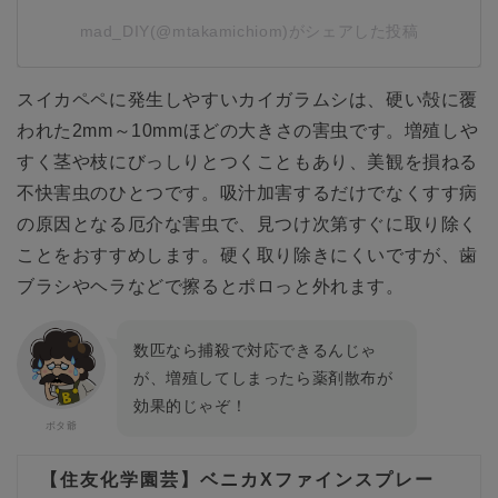
mad_DIY(@mtakamichiom)がシェアした投稿
スイカペペに発生しやすいカイガラムシは、硬い殻に覆
われた2mm～10mmほどの大きさの害虫です。増殖しや
すく茎や枝にびっしりとつくこともあり、美観を損ねる
不快害虫のひとつです。吸汁加害するだけでなくすす病
の原因となる厄介な害虫で、見つけ次第すぐに取り除く
ことをおすすめします。硬く取り除きにくいですが、歯
ブラシやヘラなどで擦るとポロっと外れます。
数匹なら捕殺で対応できるんじゃ
が、増殖してしまったら薬剤散布が
効果的じゃぞ！
【住友化学園芸】ベニカXファインスプレー