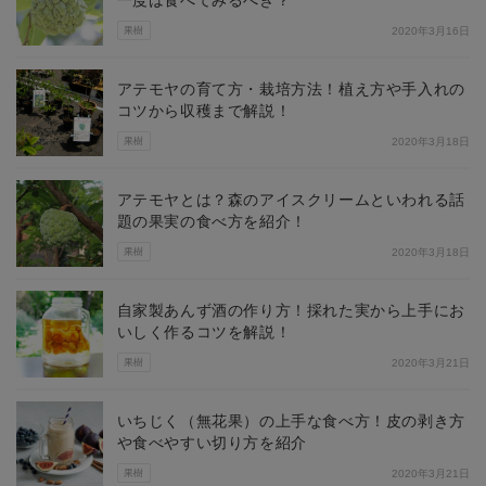
果樹
2020年3月16日
アテモヤの育て方・栽培方法！植え方や手入れの
コツから収穫まで解説！
果樹
2020年3月18日
アテモヤとは？森のアイスクリームといわれる話
題の果実の食べ方を紹介！
果樹
2020年3月18日
自家製あんず酒の作り方！採れた実から上手にお
いしく作るコツを解説！
果樹
2020年3月21日
いちじく（無花果）の上手な食べ方！皮の剥き方
や食べやすい切り方を紹介
果樹
2020年3月21日