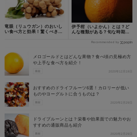
竜眼（リュウガン）のおいし
伊予柑（いよかん）とは？ど
い食べ方と効果！驚くべき薬
んな種類がある？旬な時期や
効のフルーツ？
食べ方を解説！
Recommended by
メロゴールドとはどんな果物？食べ頃の見極め方
や上手な食べ方を紹介！
果樹
2020年12月19日
おすすめのドライフルーツ6選！カロリーが低い
ものやヨーグルトに合うものは？
果樹
2020年2月29日
ドライプルーンとは？栄養や効果面での魅力やお
すすめの通販商品も紹介
果樹
2020年2月29日