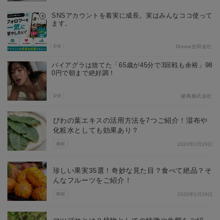
SNSアカウントを着実に成長。実はみんなココ使って
ます。
PR
Dreaw合同会社
バイアグラは捨てた「65歳が45分で3回戦も余裕」98
0円で朝まで絶好調！
PR
健商株式会社
びわの葉エキスの活用方法を7つご紹介！湿布や
化粧水としても効果あり？
果樹
2020年2月29日
珍しい果実35選！奇妙な見た目？食べて絶品？そ
んなフルーツをご紹介！
果樹
2020年2月29日