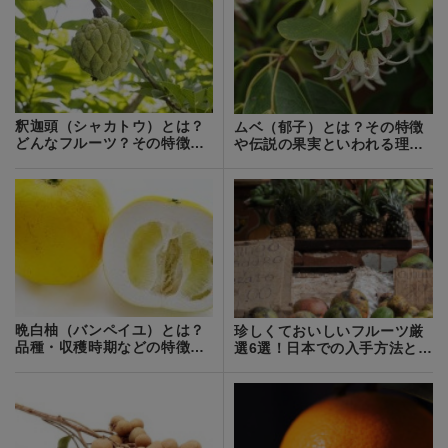
釈迦頭（シャカトウ）とは？
ムベ（郁子）とは？その特徴
どんなフルーツ？その特徴や
や伝説の果実といわれる理由
食べ方を紹介！
をご紹介！アケビとの違い
は？
晩白柚（バンペイユ）とは？
珍しくておいしいフルーツ厳
品種・収穫時期などの特徴や
選6選！日本での入手方法と食
栽培方法を紹介
べ方を紹介！