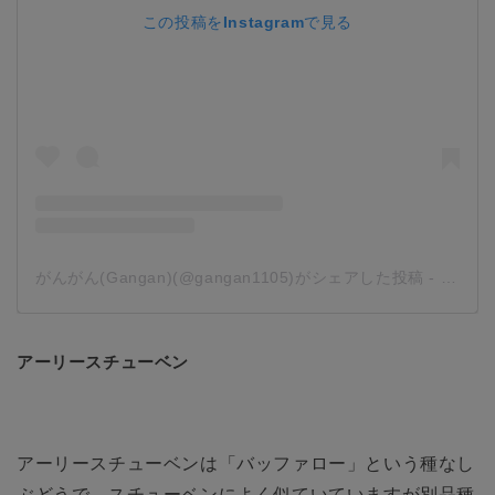
この投稿をInstagramで見る
がんがん(Gangan)(@gangan1105)がシェアした投稿
-
2019
アーリースチューベン
アーリースチューベンは「バッファロー」という種なし
ぶどうで、スチューベンによく似ていていますが別品種