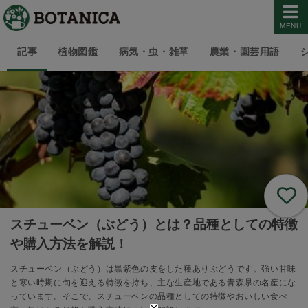
MENU
記事
植物図鑑
病気・虫・雑草
農業・園芸用語
スチューベン（ぶどう）とは？品種としての特徴
や購入方法を解説！
スチューベン（ぶどう）は黒紫色の皮をした種ありぶどうです。強い甘味
と寒い時期に旬を迎える特徴を持ち、主な生産地である青森県の名産にな
っています。そこで、スチューベンの品種としての特徴やおいしい食べ