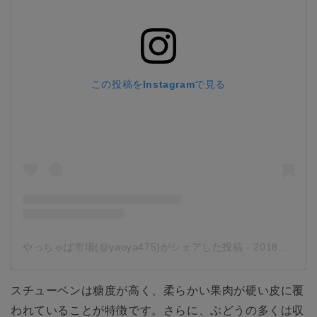
この投稿をInstagramで見る
やっちゃば市場(@yaoya475)がシェアした投稿
-
2018年 1月月22日午後6時20分PST
スチューベンは糖度が高く、柔らかい果肉が硬い皮に覆
われていることが特徴です。さらに、ぶどうの多くは収