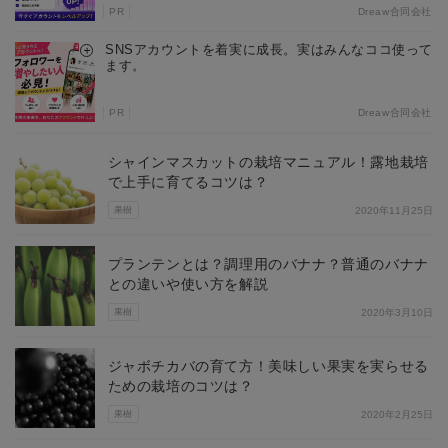
PR
Dreaw合同会社
SNSアカウントを着実に成長。実はみんなココ使って
ます。
PR
Dreaw合同会社
シャインマスカットの栽培マニュアル！露地栽培
で上手に育てるコツは？
果樹
2020年11月25日
プランテンとは？調理用のバナナ？普通のバナナ
との違いや使い方を解説
果樹
2020年3月10日
ジャボチカバの育て方！美味しい果実を実らせる
ための栽培のコツは？
果樹
2020年2月25日