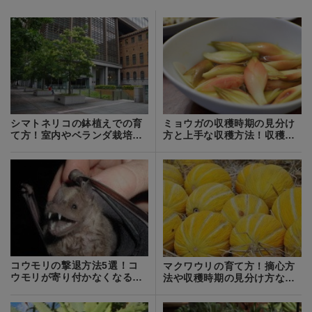
シマトネリコの鉢植えでの育
ミョウガの収穫時期の見分け
て方！室内やベランダ栽培で
方と上手な収穫方法！収穫後
枯らさないためには？
の貯蔵方法まで！
コウモリの撃退方法5選！コ
マクワウリの育て方！摘心方
ウモリが寄り付かなくなる人
法や収穫時期の見分け方など
気の忌避剤も紹介
をご紹介！