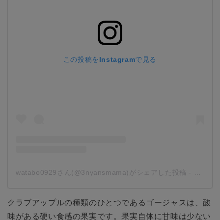
この投稿をInstagramで見る
watabo0929さん(@3nyansmama)がシェアした投稿
-
2018
クラブアップルの種類のひとつであるゴージャスは、酸
味がある硬い食感の果実です。果実自体に甘味は少ない