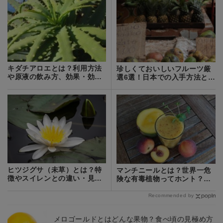
キダチアロエとは？利用方法
珍しくておいしいフルーツ厳
や原液の飲み方、効果・効能
選6選！日本での入手方法と食
などを紹介！
べ方を紹介！
ヒツジグサ（未草）とは？特
マンチニールとは？世界一危
徴やスイレンとの違い・見分
険な有毒植物ってホント？成
け方をご紹介！
分・毒性を解説！
Recommended by
メロゴールドとはどんな果物？食べ頃の見極め方