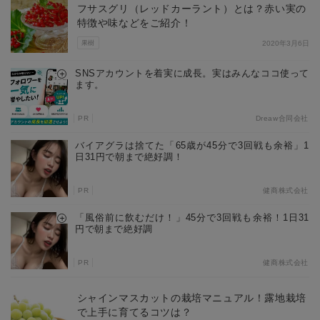
フサスグリ（レッドカーラント）とは？赤い実の
特徴や味などをご紹介！
果樹
2020年3月6日
SNSアカウントを着実に成長。実はみんなココ使って
ます。
PR
Dreaw合同会社
バイアグラは捨てた「65歳が45分で3回戦も余裕」1
日31円で朝まで絶好調！
PR
健商株式会社
「風俗前に飲むだけ！」45分で3回戦も余裕！1日31
円で朝まで絶好調
PR
健商株式会社
シャインマスカットの栽培マニュアル！露地栽培
で上手に育てるコツは？