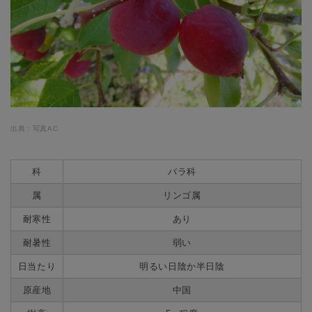
出典：写真AC
科
バラ科
属
リンゴ属
耐寒性
あり
耐暑性
弱い
日当たり
明るい日陰か半日陰
原産地
中国