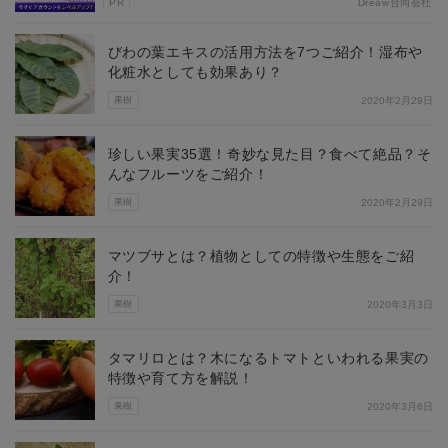
PR
Dreaw合同会社
びわの葉エキスの活用方法を7つご紹介！湿布や
化粧水としても効果あり？
果樹
2020年2月29日
珍しい果実35選！奇妙な見た目？食べて絶品？そ
んなフルーツをご紹介！
果樹
2020年2月29日
マツブサとは？植物としての特徴や生態をご紹
介！
果樹
2020年3月3日
タマリロとは？木になるトマトといわれる果実の
特徴や育て方を解説！
果樹
2020年3月6日