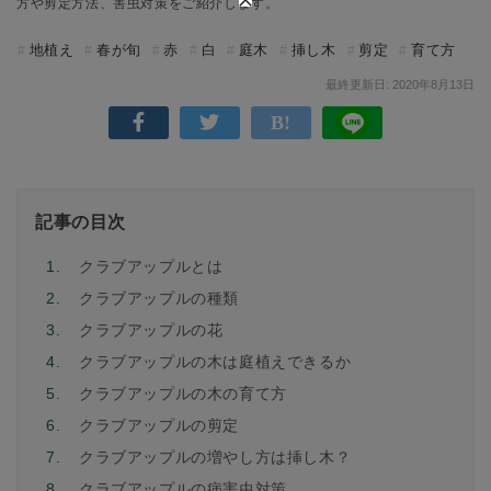
方や剪定方法、害虫対策をご紹介します。
地植え
春が旬
赤
白
庭木
挿し木
剪定
育て方
最終更新日: 2020年8月13日
記事の目次
1.
クラブアップルとは
2.
クラブアップルの種類
3.
クラブアップルの花
4.
クラブアップルの木は庭植えできるか
5.
クラブアップルの木の育て方
6.
クラブアップルの剪定
7.
クラブアップルの増やし方は挿し木？
8.
クラブアップルの病害虫対策