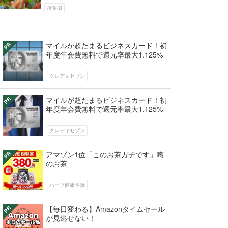
った料理は沢山あります。栗の育て方...
落葉樹
マイルが超たまるビジネスカード！初
年度年会費無料で還元率最大1.125%
クレディセゾン
マイルが超たまるビジネスカード！初
年度年会費無料で還元率最大1.125%
クレディセゾン
アマゾン1位「このお茶ガチです」噂
のお茶
ハーブ健康本舗
【毎日変わる】Amazonタイムセール
が見逃せない！