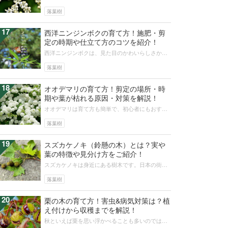
花も実も樹皮も根も、健康維持にうれしい効能が
期待できるといわれます。一家の保健...
落葉樹
17
西洋ニンジンボクの育て方！施肥・剪
定の時期や仕立て方のコツを紹介！
西洋ニンジンボクは、見た目のかわいらしさか
ら、女性を中心に人気を集めている植物です。こ
の記事では西洋ニンジンボクの育て方や...
落葉樹
18
オオデマリの育て方！剪定の場所・時
期や葉が枯れる原因・対策を解説！
オオデマリは育て方も簡単で、初心者にもおすす
めの華やかな花木です。アジサイを小さくしたよ
うなかわいらしい花を木にいっぱい咲...
落葉樹
19
スズカケノキ（鈴懸の木）とは？実や
葉の特徴や見分け方をご紹介！
スズカケノキは身近にある樹木です。日本の街路
樹としてイチョウとともに活用されていますが、
身近ゆえに知らないことも多いでしょ...
落葉樹
20
栗の木の育て方！害虫&病気対策は？植
え付けから収穫までを解説！
秋といえば栗を思い浮かべることも多いのではな
いでしょうか。栗ご飯やモンブランなど、栗を使