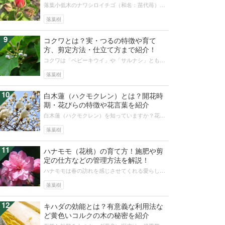
落葉小低木のナワシロイチゴ（和名：苗代苺）に
ついて紹介していきます。バラ科キイチゴ属に分
類され、その実は食べることもできる...
落葉樹
9
コクワとは？実・つるの特徴や育て
方、剪定方法・仕立て方まで紹介！
コクワは「ベビーキウイ」や「サルナシ」とも呼
ばれ、秋になると淡い黄緑色の果実をつけるのが
特徴です。コクワの実の断面はキウイ...
落葉樹
10
白木蓮（ハクモクレン）とは？開花時
期・花びらの特徴や花言葉を紹介
白木蓮（ハクモクレン）を知っていますか？花開
くと共に香る甘く濃い香りは、春の訪れを教えて
くれます。紫色の木蓮（モクレン）も...
落葉樹
11
ハナモモ（花桃）の育て方！施肥や剪
定の仕方などの管理方法を解説！
ハナモモは春の訪れを感じさせてくれる愛らしい
植物です。そんなハナモモの育て方をご存知でし
ょうか？この記事では、ハナモモの育...
落葉樹
12
キハダの効能とは？有意義な利用法な
ど黄色いコルクの木の秘密を紹介