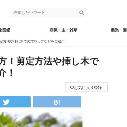
物図鑑
病気・虫・雑草
農業・園
定方法や挿し木での増やし方などをご紹介！
方！剪定方法や挿し木で
介！
お気に入り登録