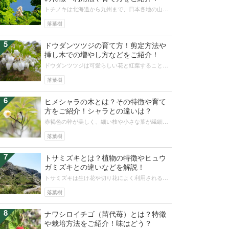
トチノキは北海道から九州まで、日本各地の山地
帯の谷筋などに広く見られ、古くは縄文時代より
食用や木材として利用されてきました...
落葉樹
5
ドウダンツツジの育て方！剪定方法や
挿し木での増やし方などをご紹介！
ドウダンツツジは可愛らしい花と紅葉することか
ら人気の高い植物です。丈夫で剪定に強いので生
垣にもなります。ドウダンツツジを家...
落葉樹
6
ヒメシャラの木とは？その特徴や育て
方をご紹介！シャラとの違いは？
赤褐色の幹が美しく、細い枝や小さな葉が繊細な
印象のヒメシャラ。自然樹形が魅力的な庭木で
す。成長が遅く、手入れの手間もかから...
落葉樹
7
トサミズキとは？植物の特徴やヒュウ
ガミズキとの違いなどを解説！
トサミズキは生け花や切り花によく利用される植
物です。一方で、野生種が植物の生育には過酷な
蛇紋岩地帯で自生するなど、意外と頑...
落葉樹
8
ナワシロイチゴ（苗代苺）とは？特徴
や栽培方法をご紹介！味はどう？