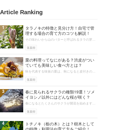
Article Ranking
1
タラノキの特徴と見分け方！自宅で管
理する場合の育て方のコツも解説！
その味わいから山のバターと呼ばれるタラの芽。
その芽が生えるタラノキは、ウドと並んで春の山
菜として珍重されています。数は少な...
落葉樹
2
栗の料理ってなにがある？渋皮がつい
ていても美味しい食べ方とは？
秋を代表する味覚の栗は、秋になると皮付きのま
ま貰うこともあるのではないでしょうか。しかし
皮付きの栗をどう料理していいかご存...
落葉樹
3
春に見られるサクラの種類19選！ソメ
イヨシノ以外にはどんな桜が咲く？
春になるとたくさんのサクラが開花を始めます。
一般的には、ソメイヨシノが有名ですが、サクラ
の種類はソメイヨシノだけではありま...
落葉樹
4
トチノキ（栃の木）とは？樹木として
の特徴・利用法や育て方をご紹介！