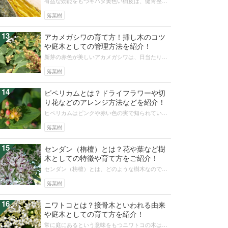
有益な効能をもつキハダ黄色い樹皮は、健胃整腸
のための漢方薬、湿布薬、スキンケアの成分、染
料などに利用されます。そんなキハダ...
落葉樹
13
アカメガシワの育て方！挿し木のコツ
や庭木としての管理方法を紹介！
新芽の赤色が美しいアカメガシワは、日当たりの
よい野山や河原、住宅街を歩いていると見つけら
れます。そんなアカメガシワの特徴や...
落葉樹
14
ピペリカムとは？ドライフラワーや切
り花などのアレンジ方法などを紹介！
ヒペリカムはピンクや赤い色の実で知られてい
て、さまざまなアレンジメントで使われていま
す。黄色い花のほうが出回る機会が少ない...
落葉樹
15
センダン（栴檀）とは？花や葉など樹
木としての特徴や育て方をご紹介！
センダン（栴檀）とは、どのような樹木なのでし
ょうか。センダンの木の形や葉、開花時期や香
り、実の特徴や花言葉についてまとめま...
落葉樹
16
ニワトコとは？接骨木といわれる由来
や庭木としての育て方を紹介！
常に庭にあるという意味をもつニワトコの木は、