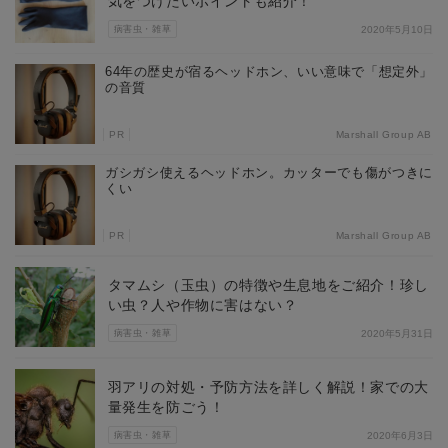
気をつけたいポイントも紹介！
病害虫・雑草
2020年5月10日
64年の歴史が宿るヘッドホン、いい意味で「想定外」
の音質
PR
Marshall Group AB
ガシガシ使えるヘッドホン。カッターでも傷がつきに
くい
PR
Marshall Group AB
タマムシ（玉虫）の特徴や生息地をご紹介！珍し
い虫？人や作物に害はない？
病害虫・雑草
2020年5月31日
羽アリの対処・予防方法を詳しく解説！家での大
量発生を防ごう！
病害虫・雑草
2020年6月3日