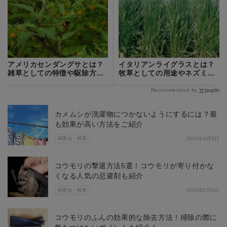
アメリカセンダングサとは？
イタリアンライグラスとは？
雑草としての特徴や駆除方法
牧草としての用途やネズミム
をご紹介！
ギとの関係を紹介！
Recommended by
カメムシが洗濯物につかないようにするには？最
も効果が高い方法をご紹介
病害虫・雑草
2020年4月9日
コウモリの撃退方法5選！コウモリが寄り付かな
くなる人気の忌避剤も紹介
病害虫・雑草
2020年5月9日
コウモリのふんの効果的な除去方法！掃除の際に