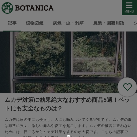
MENU
記事
植物図鑑
病気・虫・雑草
農業・園芸用語
ムカデ対策に効果絶大なおすすめ商品5選！ペッ
トにも安全なものは？
ムカデは家の中にも侵入し、人にも噛みついてくる害虫です。ムカデの毒
は非常に強く、激しい痛みや炎症を起こします。ムカデの被害に遭わない
ためには、日ごろからムカデ対策をするのが大切です。こちらの記事で