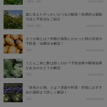
病害虫・雑草
2022年4月9日
庭に生えたやっかいなつるの駆除！効果的な駆除
方法と予防法をご紹介
病害虫・雑草
2021年3月31日
そうか病とは？作物が病気にかかった時の症状や
予防策・治療法を解説！
病気
2020年2月27日
うどんこ病に酢は効くのか？予防効果や駆除効果
があるのかどうか解説
病気
2020年2月9日
「灰色カビ病」とは？原因や対策・対処におすす
めの薬剤まで詳しく解説！
病気
2020年3月26日