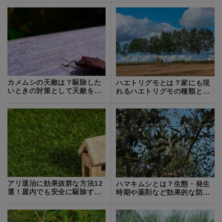
カメムシの天敵は？駆除した
ハエトリグモとは？家にも現
いときの対策として天敵を利
れるハエトリグモの種類と駆
用することは可能？
除方法をご紹介！
アリ退治に効果抜群な方法12
ハマキムシとは？生態・発生
選！屋内でも安全に駆除する
時期や薬剤など効果的な防除
方法を紹介
方法をご紹介！