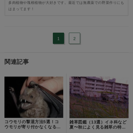
多肉植物や塊根植物が大好きです。最近では無農薬での野菜作りにも
はまってます！
1
2
関連記事
コウモリの撃退方法5選！コ
雑草図鑑（13選）イネ科など
ウモリが寄り付かなくなる人
夏〜秋によく見る雑草の特
気の忌避剤も紹介
徴・見分け方！