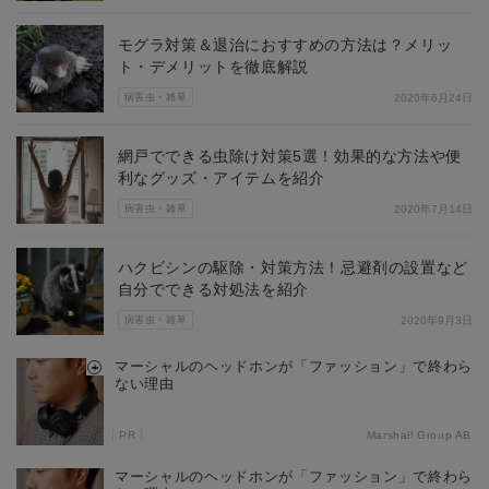
モグラ対策＆退治におすすめの方法は？メリッ
ト・デメリットを徹底解説
病害虫・雑草
2020年6月24日
網戸でできる虫除け対策5選！効果的な方法や便
利なグッズ・アイテムを紹介
病害虫・雑草
2020年7月14日
ハクビシンの駆除・対策方法！忌避剤の設置など
自分でできる対処法を紹介
病害虫・雑草
2020年9月3日
マーシャルのヘッドホンが「ファッション」で終わら
ない理由
PR
Marshall Group AB
マーシャルのヘッドホンが「ファッション」で終わら