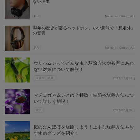
ない理由
PR
Marshall Group AB
64年の歴史が宿るヘッドホン、いい意味で「想定外」
の音質
PR
Marshall Group AB
ウリハムシってどんな虫？駆除方法や被害にあわ
ない対策について解説！
病害虫・雑草
2021年1月24日
マメコガネムシとは？特徴・生態や駆除方法につ
いて詳しく解説！
害虫
2021年2月19日
庭のたんぽぽを駆除しよう！上手な駆除方法やお
すすめグッズを紹介！